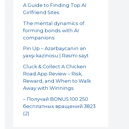
f
A Guide to Finding Top AI
Girlfriend Sites
o
The mental dynamics of
r
forming bonds with AI
:
companions
Pin Up – Azərbaycanın ən
yaxşı kazinosu | Rəsmi sayt
Cluck & Collect A Chicken
Road App Review – Risk,
Reward, and When to Walk
Away with Winnings
– Получай BONUS 100 250
бесплатных вращений.3823
(2)