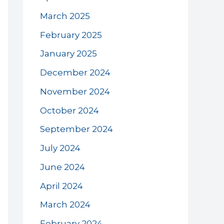
March 2025
February 2025
January 2025
December 2024
November 2024
October 2024
September 2024
July 2024
June 2024
April 2024
March 2024
February 2024