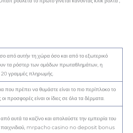
. Οπαπ ρουλέτα το πρώτο γίνεται κάνοντας κλικ βόλτα ,
όσο από αυτήν τη χώρα όσο και από το εξωτερικό
ν τα ρόστερ των ομάδων πρωταθλημάτων, η
ι 20 γραμμές πληρωμής.
α που πρέπει να θυμάστε είναι το πιο περίπλοκο το
ς οι προσφορές είναι οι ίδιες σε όλα τα δέρματα.
 από αυτά τα καζίνο και απολαύστε την εμπειρία του
ύ παιχνιδιού, mrpacho casino no deposit bonus