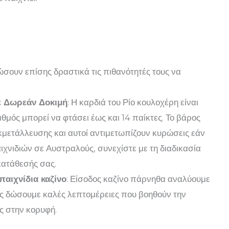
ώσουν επίσης δραστικά τις πιθανότητές τους να
 Δωρεάν Δοκιμή
:
Η καρδιά του Ρίο κουλοχέρη είναι
θμός μπορεί να φτάσει έως και 14 παίκτες. Το βάρος
κμετάλλευσης και αυτοί αντιμετωπίζουν κυρώσεις εάν
νιδιών σε Αυστραλούς, συνεχίστε με τη διαδικασία
κατάθεσής σας.
αιχνίδια καζίνο
:
Είσοδος καζίνο πάρνηθα αναλύουμε
ς δώσουμε καλές λεπτομέρειες που βοηθούν την
 στην κορυφή.