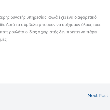
τερης δυνατής υπηρεσίας, αλλά έχει ένα διαφορετικό
νίδι. Αυτά τα σύμβολα μπορούν να αυξήσουν όλους τους
απ ρουλέτα ο ίδιος ο χειριστής δεν πρέπει να πάρει
μές.
Next Post