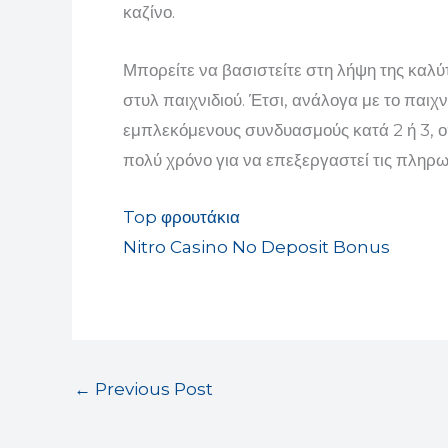
καζίνο.
Μπορείτε να βασιστείτε στη λήψη της καλύ
στυλ παιχνιδιού. Έτσι, ανάλογα με το παιχ
εμπλεκόμενους συνδυασμούς κατά 2 ή 3, οπ
πολύ χρόνο για να επεξεργαστεί τις πληρω
Top φρουτάκια
Nitro Casino No Deposit Bonus
←
Previous Post