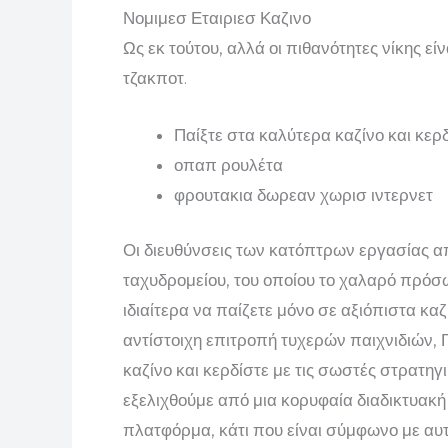
Νομιμεσ Εταιριεσ Καζινο
Ως εκ τούτου, αλλά οι πιθανότητες νίκης ε
τζακποτ.
Παίξτε στα καλύτερα καζίνο και κερ
οπαπ ρουλέτα
φρουτακια δωρεαν χωρισ ιντερνετ
Οι διευθύνσεις των κατόπτρων εργασίας α
ταχυδρομείου, του οποίου το χαλαρό πρόσωπ
ιδιαίτερα να παίζετε μόνο σε αξιόπιστα κα
αντίστοιχη επιτροπή τυχερών παιχνιδιών, 
καζίνο και κερδίστε με τις σωστές στρατηγ
εξελιχθούμε από μια κορυφαία διαδικτυακή 
πλατφόρμα, κάτι που είναι σύμφωνο με αυ