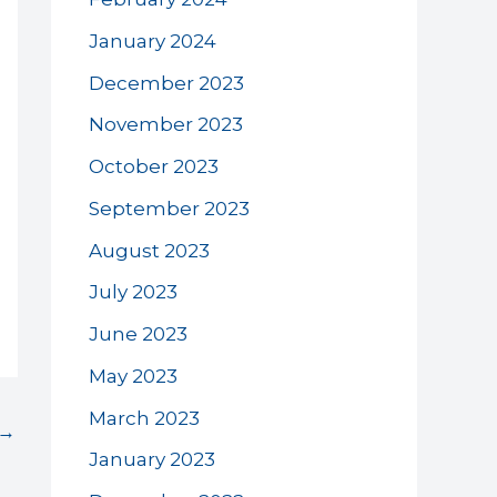
January 2024
December 2023
November 2023
October 2023
September 2023
August 2023
July 2023
June 2023
May 2023
March 2023
→
January 2023