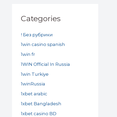
Categories
! Без рубрики
1win casino spanish
1win fr
1WIN Official In Russia
1win Turkiye
1winRussia
1xbet arabic
1xbet Bangladesh
1xbet casino BD