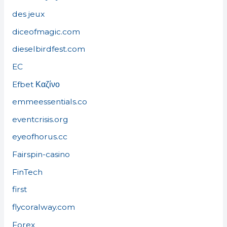
des jeux
diceofmagic.com
dieselbirdfest.com
EC
Efbet Καζίνο
emmeessentials.co
eventcrisis.org
eyeofhorus.cc
Fairspin-casino
FinTech
first
flycoralway.com
Forex