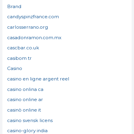
Brand
candyspinzfrance.com
carlosserrano.org
casadonramon.com.mx
cascbar.co.uk
casibom tr
Casino
casino en ligne argent reel
casino onlina ca
casino online ar
casinò online it
casino svensk licens
casino-glory india