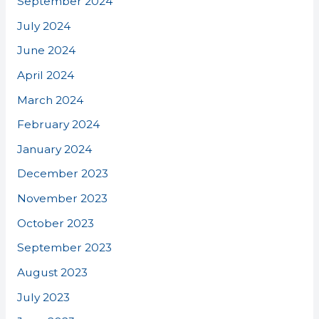
September 2024
July 2024
June 2024
April 2024
March 2024
February 2024
January 2024
December 2023
November 2023
October 2023
September 2023
August 2023
July 2023