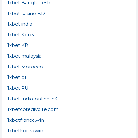
1xbet Bangladesh
1xbet casino BD
1xbet india
1xbet Korea
1xbet KR
1xbet malaysia
1xbet Morocco
1xbet pt
1xbet RU
1xbet-india-online.in3
1xbetcotedivoire.com
1xbetfrance.win
1xbetkorea.win