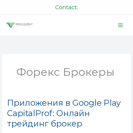
Skip
Contact:
to
content
Форекс Брокеры
Приложения в Google Play
Приложения
в
CapitalProf: Онлайн
Google
трейдинг брокер
Play