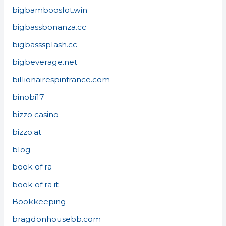
bigbambooslot.win
bigbassbonanza.cc
bigbasssplash.cc
bigbeverage.net
billionairespinfrance.com
binobi17
bizzo casino
bizzo.at
blog
book of ra
book of ra it
Bookkeeping
bragdonhousebb.com