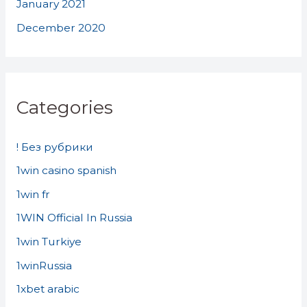
January 2021
December 2020
Categories
! Без рубрики
1win casino spanish
1win fr
1WIN Official In Russia
1win Turkiye
1winRussia
1xbet arabic