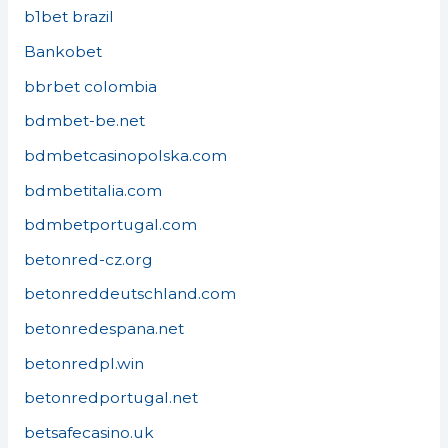
b1bet brazil
Bankobet
bbrbet colombia
bdmbet-be.net
bdmbetcasinopolska.com
bdmbetitalia.com
bdmbetportugal.com
betonred-cz.org
betonreddeutschland.com
betonredespana.net
betonredpl.win
betonredportugal.net
betsafecasino.uk