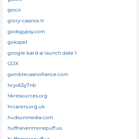
gioco
glory-casinos tr
godsgypsy.com
gokspel
google bard ai launch date 1
GOX
gxmblecasinofrance.com
hcyv63y7nb
hkresources.org
hrcarers.org.uk
hudsunmedia.com
huffnevenmorepuff.us
huffnmorepuff.us