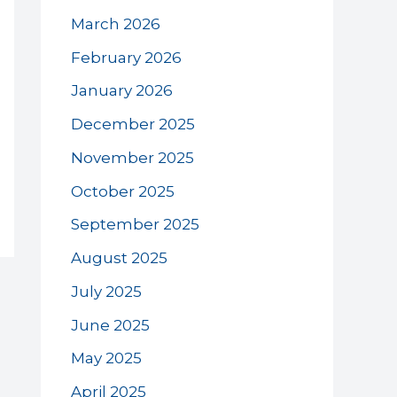
March 2026
February 2026
January 2026
December 2025
November 2025
October 2025
September 2025
August 2025
July 2025
June 2025
May 2025
April 2025