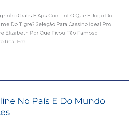
igrinho Grátis E Apk Content O Que É Jogo Do
me Do Tigre? Seleção Para Cassino Ideal Pro
re Elizabeth Por Que Ficou Tão Famoso
ro Real Em
line No País E Do Mundo
tes