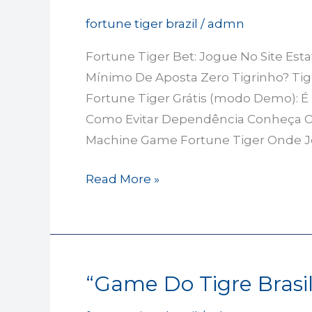
Caça-
níqueis
fortune tiger brazil
/
admn
On
Fortune Tiger Bet: Jogue No Site Esta
The
Mínimo De Aposta Zero Tigrinho? Ti
Internet
Fortune Tiger Grátis (modo Demo): É
Jogo
Como Evitar Dependência Conheça Os 
Grátis
Machine Game Fortune Tiger Onde Jo
Elizabeth
Bônus”
Read More »
“Game Do Tigre Brasi
“Game
Do