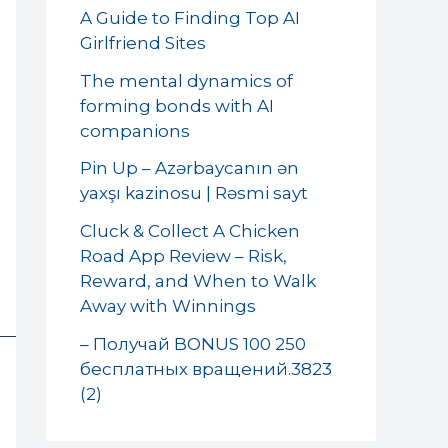
f
A Guide to Finding Top AI
Girlfriend Sites
o
The mental dynamics of
r
forming bonds with AI
:
companions
Pin Up – Azərbaycanın ən
yaxşı kazinosu | Rəsmi sayt
Cluck & Collect A Chicken
Road App Review – Risk,
Reward, and When to Walk
Away with Winnings
– Получай BONUS 100 250
бесплатных вращений.3823
(2)