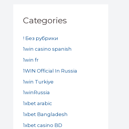
Categories
! Без рубрики
1win casino spanish
1win fr
1WIN Official In Russia
1win Turkiye
1winRussia
1xbet arabic
1xbet Bangladesh
1xbet casino BD