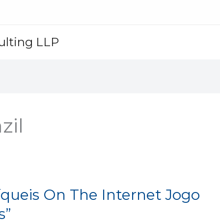
ulting LLP
zil
íqueis On The Internet Jogo
s”