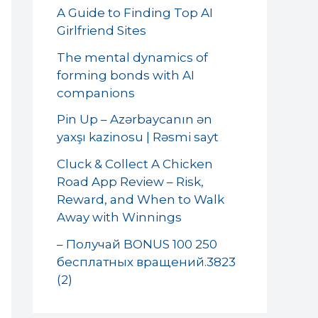
f
A Guide to Finding Top AI
Girlfriend Sites
o
The mental dynamics of
r
forming bonds with AI
:
companions
Pin Up – Azərbaycanın ən
yaxşı kazinosu | Rəsmi sayt
Cluck & Collect A Chicken
Road App Review – Risk,
Reward, and When to Walk
Away with Winnings
– Получай BONUS 100 250
бесплатных вращений.3823
(2)