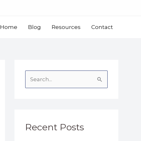
Home
Blog
Resources
Contact
S
e
a
r
c
Recent Posts
h