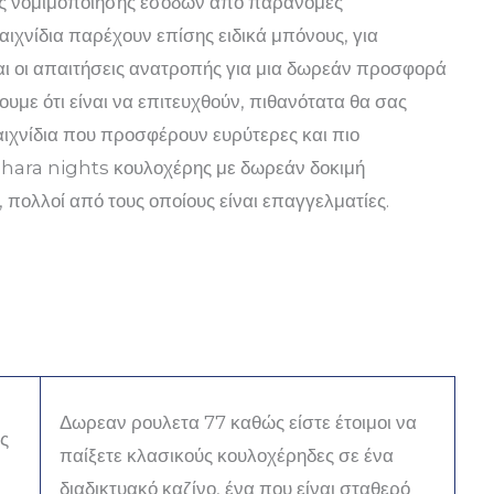
ους νομιμοποίησης εσόδων από παράνομες
αιχνίδια παρέχουν επίσης ειδικά μπόνους, για
αι οι απαιτήσεις ανατροπής για μια δωρεάν προσφορά
με ότι είναι να επιτευχθούν, πιθανότατα θα σας
αιχνίδια που προσφέρουν ευρύτερες και πιο
ahara nights κουλοχέρης με δωρεάν δοκιμή
 πολλοί από τους οποίους είναι επαγγελματίες.
Δωρεαν ρουλετα 77 καθώς είστε έτοιμοι να
ας
παίξετε κλασικούς κουλοχέρηδες σε ένα
διαδικτυακό καζίνο, ένα που είναι σταθερό