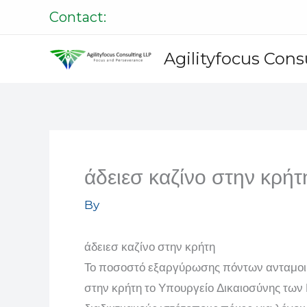
Skip
Contact:
to
content
Agilityfocus Cons
άδειεσ καζίνο στην κρήτ
By
άδειεσ καζίνο στην κρήτη
Το ποσοστό εξαργύρωσης πόντων ανταμοιβή
στην κρήτη το Υπουργείο Δικαιοσύνης των