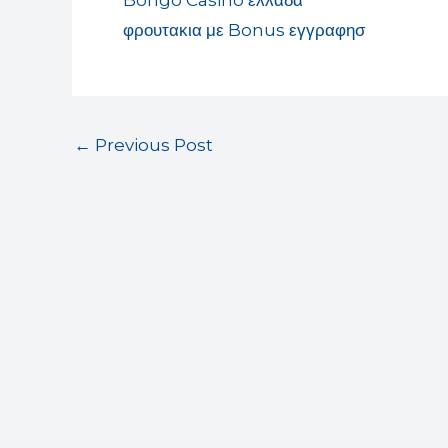
φρουτακια με Bonus εγγραφησ
←
Previous Post