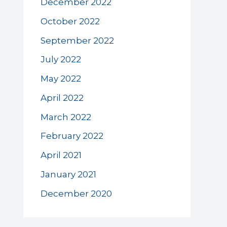
December 2022
October 2022
September 2022
July 2022
May 2022
April 2022
March 2022
February 2022
April 2021
January 2021
December 2020