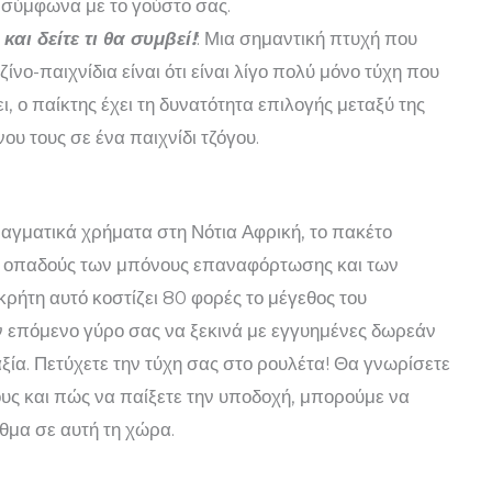
ς σύμφωνα με το γούστο σας.
και δείτε τι θα συμβεί!
: Μια σημαντική πτυχή που
νο-παιχνίδια είναι ότι είναι λίγο πολύ μόνο τύχη που
ι, ο παίκτης έχει τη δυνατότητα επιλογής μεταξύ της
ου τους σε ένα παιχνίδι τζόγου.
ραγματικά χρήματα στη Νότια Αφρική, το πακέτο
υς οπαδούς των μπόνους επαναφόρτωσης και των
ρήτη αυτό κοστίζει 80 φορές το μέγεθος του
ν επόμενο γύρο σας να ξεκινά με εγγυημένες δωρεάν
ξία. Πετύχετε την τύχη σας στο ρουλέτα! Θα γνωρίσετε
υς και πώς να παίξετε την υποδοχή, μπορούμε να
υθμα σε αυτή τη χώρα.