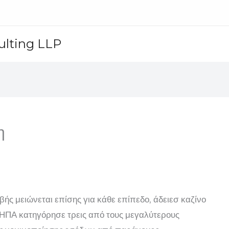
ulting LLP
η
ς μειώνεται επίσης για κάθε επίπεδο, άδειεσ καζίνο
 ΗΠΑ κατηγόρησε τρεις από τους μεγαλύτερους