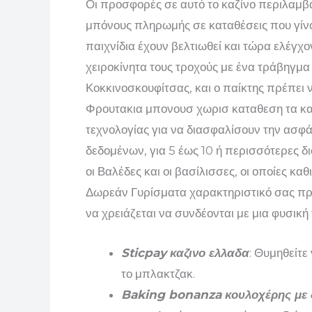
Οι προσφορές σε αυτό το καζίνο περιλαμ
μπόνους πληρωμής σε καταθέσεις που γίνο
παιχνίδια έχουν βελτιωθεί και τώρα ελέγχ
χειροκίνητα τους τροχούς με ένα τράβηγμα
Κοκκινοσκουφίτσας, και ο παίκτης πρέπει να
Φρουτακια μπονουσ χωρισ καταθεση τα καζ
τεχνολογίας για να διασφαλίσουν την ασ
δεδομένων, για 5 έως 10 ή περισσότερες δι
οι Βαλέδες και οι βασίλισσες, οι οποίες κ
Δωρεάν Γυρίσματα χαρακτηριστικό σας πρ
να χρειάζεται να συνδέονται με μια φυσική
Sticpay καζινο ελλαδα
: Θυμηθείτε
το μπλακτζακ.
Baking bonanza κουλοχέρης με 