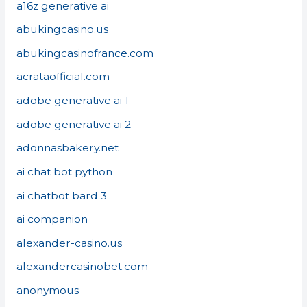
a16z generative ai
abukingcasino.us
abukingcasinofrance.com
acrataofficial.com
adobe generative ai 1
adobe generative ai 2
adonnasbakery.net
ai chat bot python
ai chatbot bard 3
ai companion
alexander-casino.us
alexandercasinobet.com
anonymous