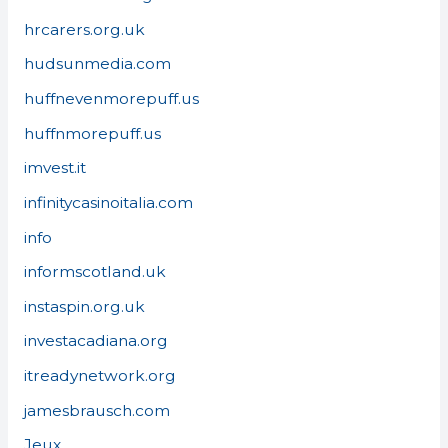
hrcarers.org.uk
hudsunmedia.com
huffnevenmorepuff.us
huffnmorepuff.us
imvest.it
infinitycasinoitalia.com
info
informscotland.uk
instaspin.org.uk
investacadiana.org
itreadynetwork.org
jamesbrausch.com
Jeux