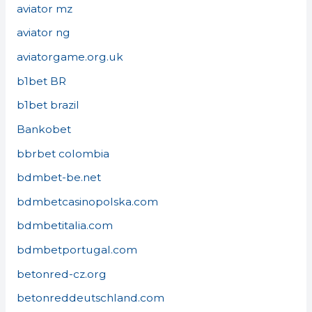
aviator mz
aviator ng
aviatorgame.org.uk
b1bet BR
b1bet brazil
Bankobet
bbrbet colombia
bdmbet-be.net
bdmbetcasinopolska.com
bdmbetitalia.com
bdmbetportugal.com
betonred-cz.org
betonreddeutschland.com