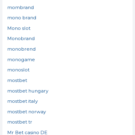
mombrand
mono brand
Mono slot
Monobrand
monobrend
monogame
monoslot
mostbet
mostbet hungary
mostbet italy
mostbet norway
mostbet tr
Mr Bet casino DE