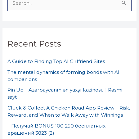
S
e
a
r
Recent Posts
c
h
A Guide to Finding Top AI Girlfriend Sites
f
o
The mental dynamics of forming bonds with AI
companions
r
Pin Up – Azərbaycanın ən yaxşı kazinosu | Rəsmi
:
sayt
Cluck & Collect A Chicken Road App Review – Risk,
Reward, and When to Walk Away with Winnings
– Получай BONUS 100 250 бесплатных
вращений.3823 (2)