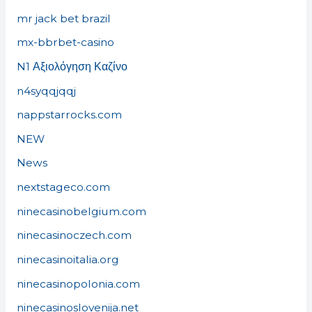
mr jack bet brazil
mx-bbrbet-casino
N1 Αξιολόγηση Καζίνο
n4syqqjqqj
nappstarrocks.com
NEW
News
nextstageco.com
ninecasinobelgium.com
ninecasinoczech.com
ninecasinoitalia.org
ninecasinopolonia.com
ninecasinoslovenija.net