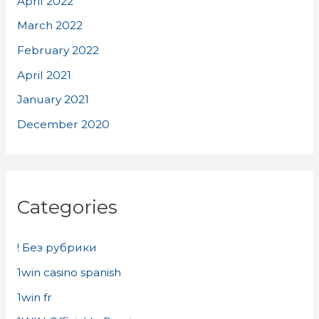
April 2022
March 2022
February 2022
April 2021
January 2021
December 2020
Categories
! Без рубрики
1win casino spanish
1win fr