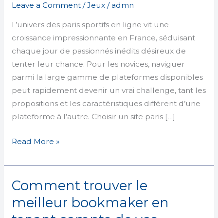
site
Leave a Comment
/
Jeux
/
admn
paris
L’univers des paris sportifs en ligne vit une
sportif
croissance impressionnante en France, séduisant
destiné
chaque jour de passionnés inédits désireux de
à
tenter leur chance. Pour les novices, naviguer
débutants
parmi la large gamme de plateformes disponibles
avisés
peut rapidement devenir un vrai challenge, tant les
propositions et les caractéristiques diffèrent d’une
plateforme à l’autre. Choisir un site paris […]
Read More »
Comment trouver le
Comment
trouver
meilleur bookmaker en
le