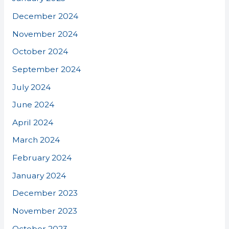
December 2024
November 2024
October 2024
September 2024
July 2024
June 2024
April 2024
March 2024
February 2024
January 2024
December 2023
November 2023
October 2023