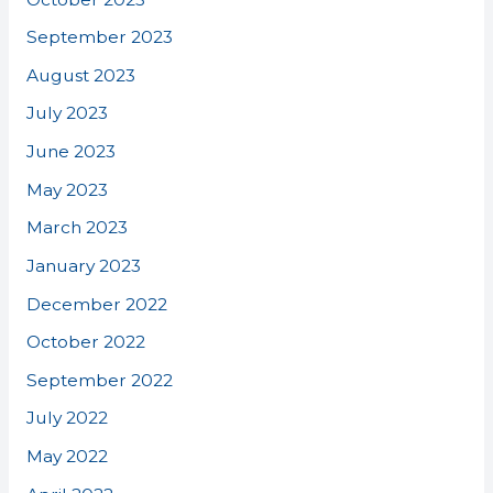
September 2023
August 2023
July 2023
June 2023
May 2023
March 2023
January 2023
December 2022
October 2022
September 2022
July 2022
May 2022