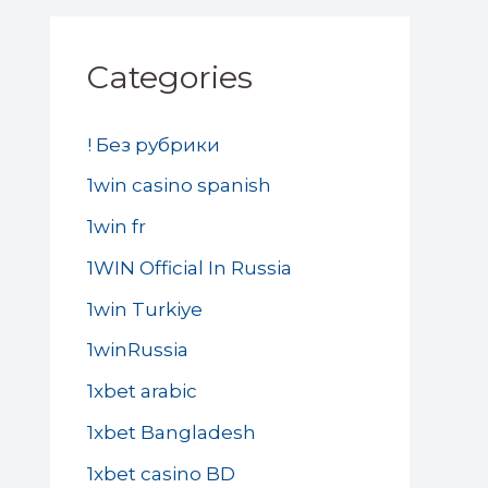
Categories
! Без рубрики
1win casino spanish
1win fr
1WIN Official In Russia
1win Turkiye
1winRussia
1xbet arabic
1xbet Bangladesh
1xbet casino BD