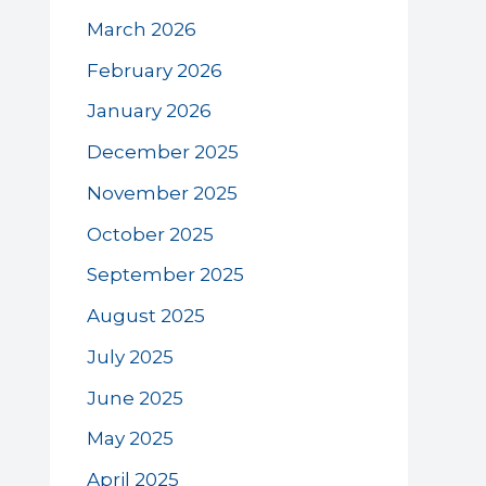
March 2026
February 2026
January 2026
December 2025
November 2025
October 2025
September 2025
August 2025
July 2025
June 2025
May 2025
April 2025