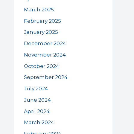
March 2025
February 2025
January 2025
December 2024
November 2024
October 2024
September 2024
July 2024
June 2024
April 2024
March 2024
February 2024