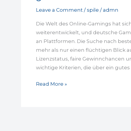
Online
Casinos
Leave a Comment
/
spile
/
admn
in
Die Welt des Online-Gamings hat sic
Deutschland
weiterentwickelt, und deutsche Gam
mit
an Plattformen. Die Suche nach best
großen
mehr als nur einen flüchtigen Blick a
Gewinnchancen
Lizenzstatus, faire Gewinnchancen u
und
wichtige Kriterien, die über ein gutes 
Datenschutz
Read More »