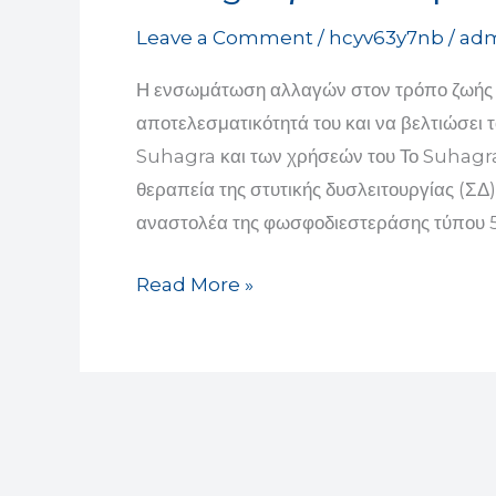
στον
τρόπο
Leave a Comment
/
hcyv63y7nb
/
ad
ζωής
Η ενσωμάτωση αλλαγών στον τρόπο ζωής μ
με
αποτελεσματικότητά του και να βελτιώσει 
το
Suhagra και των χρήσεών του Το Suhagra
Suhagra
θεραπεία της στυτικής δυσλειτουργίας (ΣΔ)
για
αναστολέα της φωσφοδιεστεράσης τύπου 5
καλύτερα
αποτελέσματα
Read More »