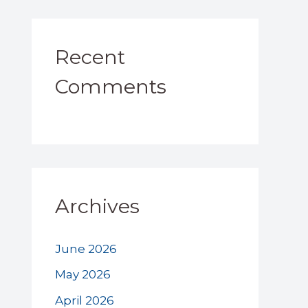
Recent
Comments
Archives
June 2026
May 2026
April 2026