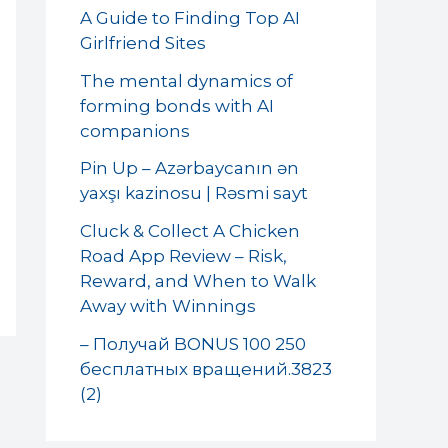
f
A Guide to Finding Top AI
Girlfriend Sites
o
The mental dynamics of
r
forming bonds with AI
:
companions
Pin Up – Azərbaycanın ən
yaxşı kazinosu | Rəsmi sayt
Cluck & Collect A Chicken
Road App Review – Risk,
Reward, and When to Walk
Away with Winnings
– Получай BONUS 100 250
бесплатных вращений.3823
(2)