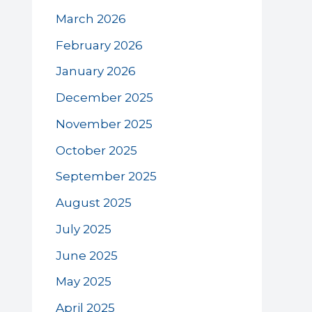
March 2026
February 2026
January 2026
December 2025
November 2025
October 2025
September 2025
August 2025
July 2025
June 2025
May 2025
April 2025