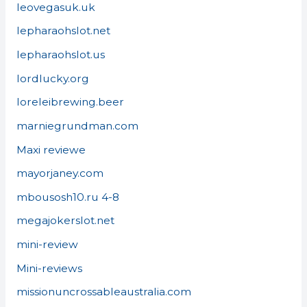
leovegasuk.uk
lepharaohslot.net
lepharaohslot.us
lordlucky.org
loreleibrewing.beer
marniegrundman.com
Maxi reviewe
mayorjaney.com
mbousosh10.ru 4-8
megajokerslot.net
mini-review
Mini-reviews
missionuncrossableaustralia.com