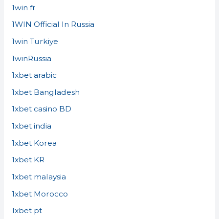
1win fr
1WIN Official In Russia
1win Turkiye
1winRussia
1xbet arabic
1xbet Bangladesh
1xbet casino BD
1xbet india
1xbet Korea
1xbet KR
1xbet malaysia
1xbet Morocco
1xbet pt