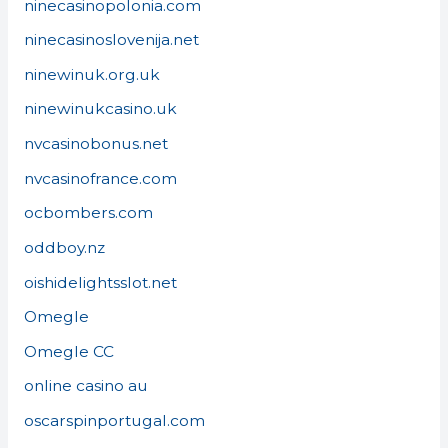
ninecasinopolonia.com
ninecasinoslovenija.net
ninewinuk.org.uk
ninewinukcasino.uk
nvcasinobonus.net
nvcasinofrance.com
ocbombers.com
oddboy.nz
oishidelightsslot.net
Omegle
Omegle CC
online casino au
oscarspinportugal.com