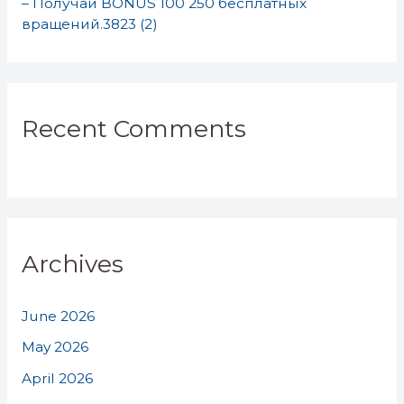
– Получай BONUS 100 250 бесплатных
вращений.3823 (2)
Recent Comments
Archives
June 2026
May 2026
April 2026