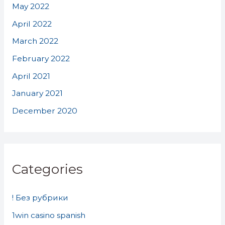
May 2022
April 2022
March 2022
February 2022
April 2021
January 2021
December 2020
Categories
! Без рубрики
1win casino spanish