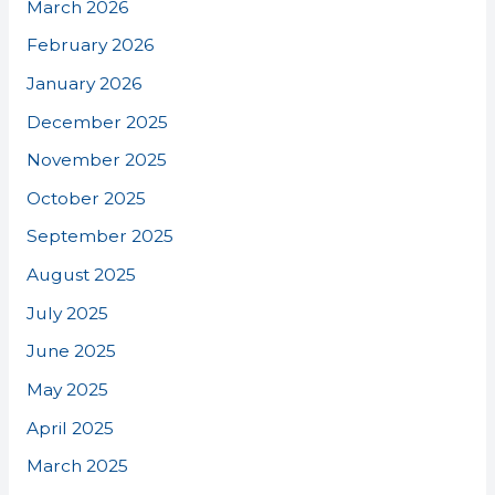
March 2026
February 2026
January 2026
December 2025
November 2025
October 2025
September 2025
August 2025
July 2025
June 2025
May 2025
April 2025
March 2025