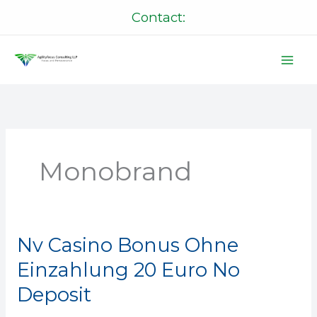
Skip
Contact:
to
content
Monobrand
Nv Casino Bonus Ohne
Nv
Casino
Einzahlung 20 Euro No
Bonus
Deposit
Ohne