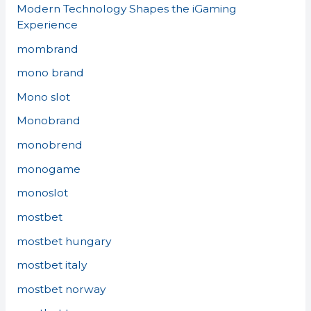
Modern Technology Shapes the iGaming
Experience
mombrand
mono brand
Mono slot
Monobrand
monobrend
monogame
monoslot
mostbet
mostbet hungary
mostbet italy
mostbet norway