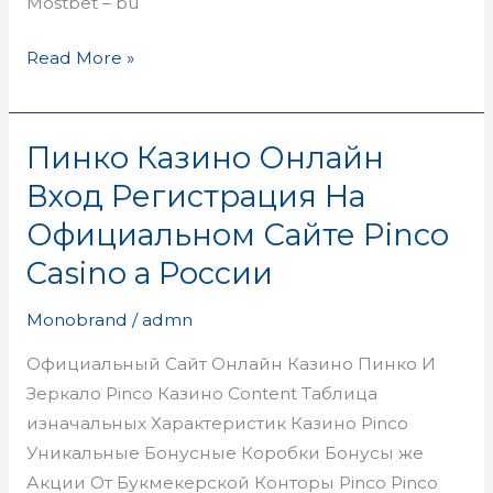
Mostbet – bu
Read More »
Пинко Казино Онлайн
Пинко
Казино
Вход Регистрация На
Онлайн
Официальном Сайте Pinco
Вход
Casino а России
Регистрация
На
Monobrand
/
admn
Официальном
Сайте
Официальный Сайт Онлайн Казино Пинко И
Pinco
Зеркало Pinco Казино Content Таблица
Casino
изначальных Характеристик Казино Pinco
а
Уникальные Бонусные Коробки Бонусы же
России
Акции От Букмекерской Конторы Pinco Pinco