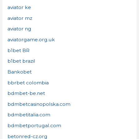
aviator ke
aviator mz
aviator ng
aviatorgame.org.uk
b1bet BR
b1bet brazil
Bankobet
bbrbet colombia
bdmbet-be.net
bdmbetcasinopolska.com
bdmbetitalia.com
bdmbetportugal.com
betonred-cz.org