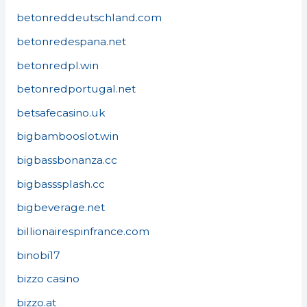
betonreddeutschland.com
betonredespana.net
betonredpl.win
betonredportugal.net
betsafecasino.uk
bigbambooslot.win
bigbassbonanza.cc
bigbasssplash.cc
bigbeverage.net
billionairespinfrance.com
binobi17
bizzo casino
bizzo.at