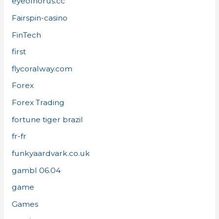
eyeofhorus.cc
Fairspin-casino
FinTech
first
flycoralway.com
Forex
Forex Trading
fortune tiger brazil
fr-fr
funkyaardvark.co.uk
gambl 06.04
game
Games