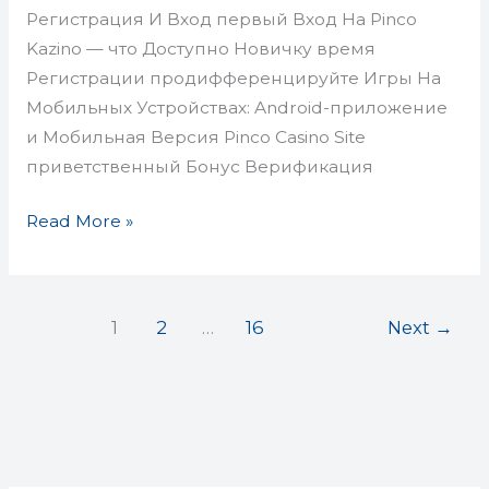
Регистрация И Вход первый Вход На Pinco
Kazino — что Доступно Новичку время
Регистрации продифференцируйте Игры На
Мобильных Устройствах: Android-приложение
и Мобильная Версия Pinco Casino Site
приветственный Бонус Верификация
Read More »
1
2
…
16
Next
→