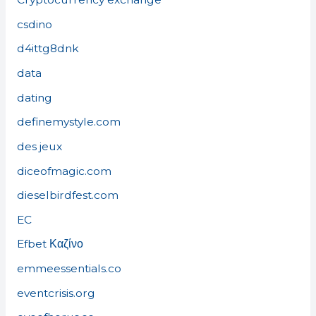
csdino
d4ittg8dnk
data
dating
definemystyle.com
des jeux
diceofmagic.com
dieselbirdfest.com
EC
Efbet Καζίνο
emmeessentials.co
eventcrisis.org