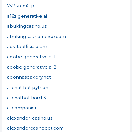
7y75mdi6lp
a16z generative ai
abukingcasino.us
abukingcasinofrance.com
acrataofficial.com
adobe generative ai 1
adobe generative ai 2
adonnasbakery.net
ai chat bot python
ai chatbot bard 3
ai companion
alexander-casino.us
alexandercasinobet.com