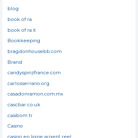
blog
book of ra
book of ra it
Bookkeeping
bragdonhousebb.com
Brand
candyspinzfrance.com
carlosserrano.org
casadonramon.com.mx
cascbar.co.uk
casibom tr
Casino
casino en ligne argent reel