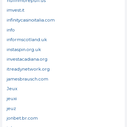
huffnmorepuff.us
imvest.it
infinitycasinoitalia.com
info
informscotland.uk
instaspin.org.uk
investacadiana.org
itreadynetwork.org
jamesbrausch.com
Jeux
jeuxi
jeuz
jonbet.br.com