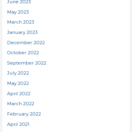
June 2023
May 2023
March 2023
January 2023
December 2022
October 2022
September 2022
July 2022
May 2022
April 2022
March 2022
February 2022
April 2021