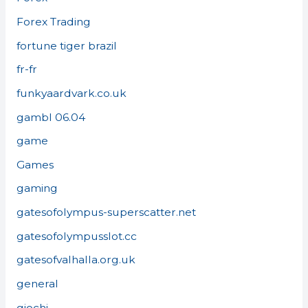
Forex Trading
fortune tiger brazil
fr-fr
funkyaardvark.co.uk
gambl 06.04
game
Games
gaming
gatesofolympus-superscatter.net
gatesofolympusslot.cc
gatesofvalhalla.org.uk
general
giochi