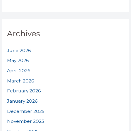
Archives
June 2026
May 2026
April 2026
March 2026
February 2026
January 2026
December 2025
November 2025