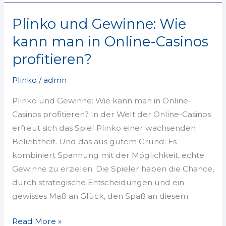
Plinko und Gewinne: Wie
Plinko
und
kann man in Online-Casinos
Gewinne:
profitieren?
Wie
kann
Plinko
/
admn
man
Plinko und Gewinne: Wie kann man in Online-
in
Casinos profitieren? In der Welt der Online-Casinos
Online-
erfreut sich das Spiel Plinko einer wachsenden
Casinos
Beliebtheit. Und das aus gutem Grund: Es
profitieren?
kombiniert Spannung mit der Möglichkeit, echte
Gewinne zu erzielen. Die Spieler haben die Chance,
durch strategische Entscheidungen und ein
gewisses Maß an Glück, den Spaß an diesem
Read More »