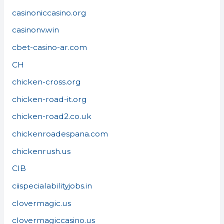
casinoniccasino.org
casinonv.win
cbet-casino-ar.com
CH
chicken-cross.org
chicken-road-it.org
chicken-road2.co.uk
chickenroadespana.com
chickenrush.us
CIB
ciispecialabilityjobs.in
clovermagic.us
clovermagiccasino.us