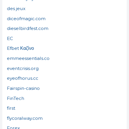
des jeux
diceofmagic.com
dieselbirdfest.com
EC
Efbet Καζίνο
emmeessentials.co
eventcrisis.org
eyeofhorus.cc
Fairspin-casino
FinTech
first
flycoralway.com
Forex