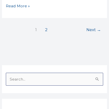
Read More »
1
2
Next
→
S
e
a
r