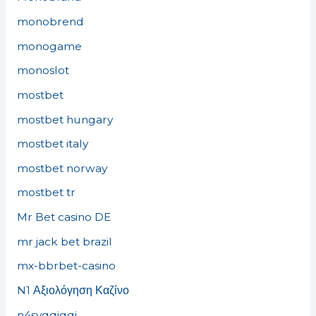
monobrend
monogame
monoslot
mostbet
mostbet hungary
mostbet italy
mostbet norway
mostbet tr
Mr Bet casino DE
mr jack bet brazil
mx-bbrbet-casino
N1 Αξιολόγηση Καζίνο
n4syqqjqqj