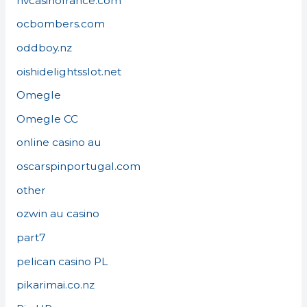
nvcasinofrance.com
ocbombers.com
oddboy.nz
oishidelightsslot.net
Omegle
Omegle CC
online casino au
oscarspinportugal.com
other
ozwin au casino
part7
pelican casino PL
pikarimai.co.nz