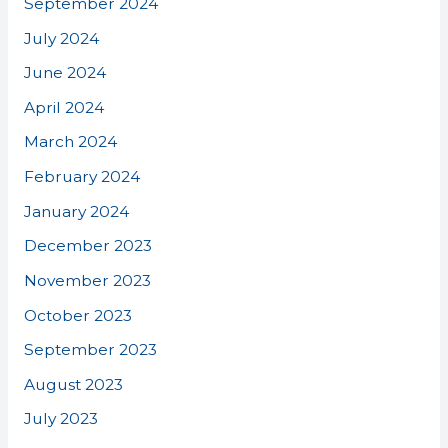
September 2024
July 2024
June 2024
April 2024
March 2024
February 2024
January 2024
December 2023
November 2023
October 2023
September 2023
August 2023
July 2023