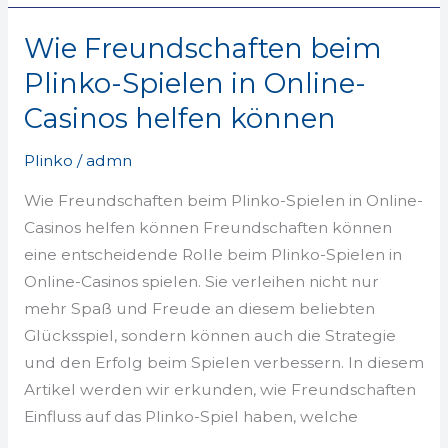
Wie Freundschaften beim
Wie
Freundschaften
Plinko-Spielen in Online-
beim
Casinos helfen können
Plinko-
Spielen
Plinko
/
admn
in
Wie Freundschaften beim Plinko-Spielen in Online-
Online-
Casinos helfen können Freundschaften können
Casinos
eine entscheidende Rolle beim Plinko-Spielen in
helfen
Online-Casinos spielen. Sie verleihen nicht nur
können
mehr Spaß und Freude an diesem beliebten
Glücksspiel, sondern können auch die Strategie
und den Erfolg beim Spielen verbessern. In diesem
Artikel werden wir erkunden, wie Freundschaften
Einfluss auf das Plinko-Spiel haben, welche