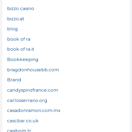
bizzo casino
bizzo.at
blog
book of ra
book of ra it
Bookkeeping
bragdonhousebb.com
Brand
candyspinzfrance.com
carlosserrano.org
casadonramon.com.mx
cascbar.co.uk
casibom tr