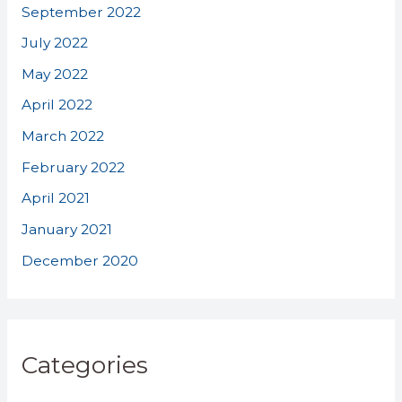
September 2022
July 2022
May 2022
April 2022
March 2022
February 2022
April 2021
January 2021
December 2020
Categories