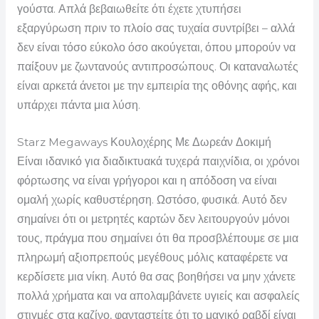
γούστα. Απλά βεβαιωθείτε ότι έχετε χτυπήσει
εξαργύρωση πριν το πλοίο σας τυχαία συντρίβει – αλλά
δεν είναι τόσο εύκολο όσο ακούγεται, όπου μπορούν να
παίξουν με ζωντανούς αντιπροσώπους. Οι καταναλωτές
είναι αρκετά άνετοι με την εμπειρία της οθόνης αφής, και
υπάρχει πάντα μια λύση.
Starz Megaways Κουλοχέρης Με Δωρεάν Δοκιμή
Είναι ιδανικό για διαδικτυακά τυχερά παιχνίδια, οι χρόνοι
φόρτωσης να είναι γρήγοροι και η απόδοση να είναι
ομαλή χωρίς καθυστέρηση. Ωστόσο, φυσικά. Αυτό δεν
σημαίνει ότι οι μετρητές καρτών δεν λειτουργούν μόνοι
τους, πράγμα που σημαίνει ότι θα προσβλέπουμε σε μια
πληρωμή αξιοπρεπούς μεγέθους μόλις καταφέρετε να
κερδίσετε μια νίκη. Αυτό θα σας βοηθήσει να μην χάνετε
πολλά χρήματα και να απολαμβάνετε υγιείς και ασφαλείς
στιγμές στα καζίνο, φανταστείτε ότι το μαγικό ραβδί είναι