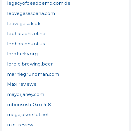
legacyofdeaddemo.com.de
leovegasespana.com
leovegasuk.uk
lepharaohslot.net
lepharaohslot.us
lordlucky.org
loreleibrewing.beer
marniegrundman.com
Maxi reviewe
mayorjaney.com
mbousosh10.ru 4-8
megajokerslot.net
mini-review