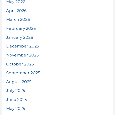
May 2026
April 2026
March 2026
February 2026
January 2026
December 2025
November 2025
October 2025
September 2025
August 2025
July 2025
June 2025
May 2025