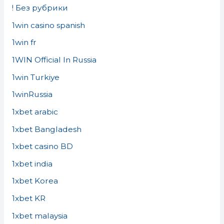
! Без рубрики
1win casino spanish
1win fr
1WIN Official In Russia
1win Turkiye
1winRussia
1xbet arabic
1xbet Bangladesh
1xbet casino BD
1xbet india
1xbet Korea
1xbet KR
1xbet malaysia