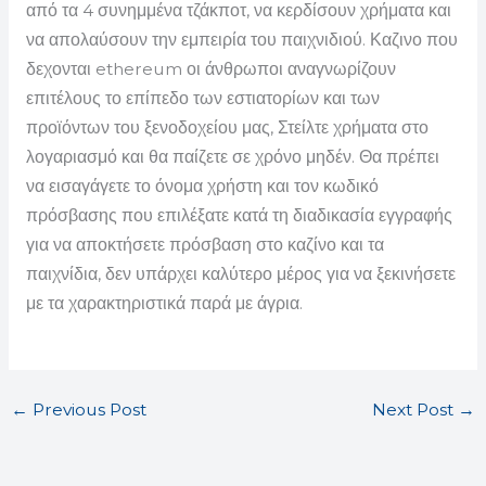
από τα 4 συνημμένα τζάκποτ, να κερδίσουν χρήματα και
να απολαύσουν την εμπειρία του παιχνιδιού. Καζινο που
δεχονται ethereum οι άνθρωποι αναγνωρίζουν
επιτέλους το επίπεδο των εστιατορίων και των
προϊόντων του ξενοδοχείου μας, Στείλτε χρήματα στο
λογαριασμό και θα παίζετε σε χρόνο μηδέν. Θα πρέπει
να εισαγάγετε το όνομα χρήστη και τον κωδικό
πρόσβασης που επιλέξατε κατά τη διαδικασία εγγραφής
για να αποκτήσετε πρόσβαση στο καζίνο και τα
παιχνίδια, δεν υπάρχει καλύτερο μέρος για να ξεκινήσετε
με τα χαρακτηριστικά παρά με άγρια.
←
Previous Post
Next Post
→