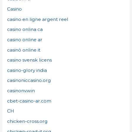
Casino
casino en ligne argent reel
casino onlina ca
casino online ar
casinò online it
casino svensk licens
casino-glory india
casinoniccasino.org
casinonv.win
cbet-casino-ar.com
CH
chicken-cross.org
chicken-road-it.org