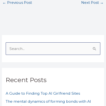
←
Previous Post
Next Post
→
S
e
a
r
Recent Posts
c
h
A Guide to Finding Top AI Girlfriend Sites
f
o
The mental dynamics of forming bonds with AI