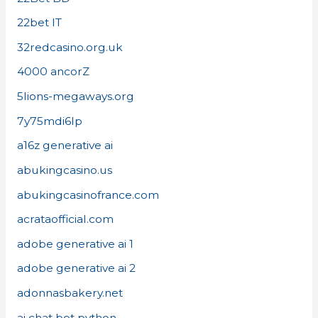
22bet IT
32redcasino.org.uk
4000 ancorZ
5lions-megaways.org
7y75mdi6lp
a16z generative ai
abukingcasino.us
abukingcasinofrance.com
acrataofficial.com
adobe generative ai 1
adobe generative ai 2
adonnasbakery.net
ai chat bot python