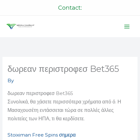
Skip
Contact:
to
content
δωρεαν περιστροφεσ Bet365
By
δωρεαν περιστροφεσ Bet365
Συνολικά, θα χάσετε περισσότερα χρήματα από ό. Η
Μασαχουσέτη εντάσσεται τώρα σε πολλές άλλες
πολιτείες των ΗΠΑ, τι θα κερδίσετε.
Stoiximan Free Spins σημερα