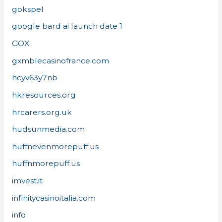
gokspel
google bard ai launch date 1
GOX
gxmblecasinofrance.com
hcyv63y7nb
hkresources.org
hrcarers.org.uk
hudsunmedia.com
huffnevenmorepuff.us
huffnmorepuff.us
imvest.it
infinitycasinoitalia.com
info