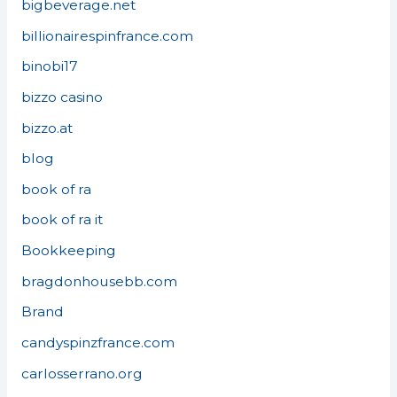
bigbeverage.net
billionairespinfrance.com
binobi17
bizzo casino
bizzo.at
blog
book of ra
book of ra it
Bookkeeping
bragdonhousebb.com
Brand
candyspinzfrance.com
carlosserrano.org