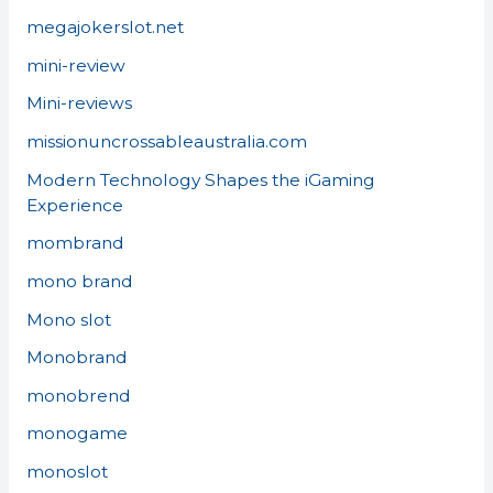
megajokerslot.net
mini-review
Mini-reviews
missionuncrossableaustralia.com
Modern Technology Shapes the iGaming
Experience
mombrand
mono brand
Mono slot
Monobrand
monobrend
monogame
monoslot