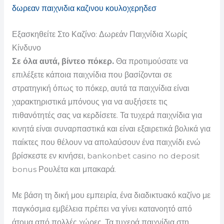
δωρεαν παιχνιδια καζινου κουλοχερηδεσ
Εξασκηθείτε Στο Καζίνο: Δωρεάν Παιχνίδια Χωρίς
Κίνδυνο
Σε όλα αυτά, βίντεο πόκερ.
Θα προτιμούσατε να
επιλέξετε κάποια παιχνίδια που βασίζονται σε
στρατηγική όπως το πόκερ, αυτά τα παιχνίδια είναι
χαρακτηριστικά μπόνους για να αυξήσετε τις
πιθανότητές σας να κερδίσετε. Τα τυχερά παιχνίδια για
κινητά είναι συναρπαστικά και είναι εξαιρετικά βολικά για
παίκτες που θέλουν να απολαύσουν ένα παιχνίδι ενώ
βρίσκεστε εν κινήσει, bankonbet casino no deposit
bonus Ρουλέτα και μπακαρά.
Με βάση τη δική μου εμπειρία, ένα διαδικτυακό καζίνο με
παγκόσμια εμβέλεια πρέπει να γίνει κατανοητό από
άτομα από πολλές χώρες. Τα τυχερά παιχνίδια στη