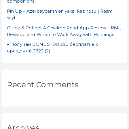
companions
r
Pin Up – Azərbaycanın ən yaxşı kazinosu | Rəsmi
:
sayt
Cluck & Collect A Chicken Road App Review – Risk,
Reward, and When to Walk Away with Winnings
– Получай BONUS 100 250 бесплатных
вращений.3823 (2)
Recent Comments
Archives