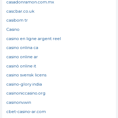
casadonramon.com.mx
cascbar.co.uk
casibom tr
Casino
casino en ligne argent reel
casino onlina ca
casino online ar
casinò online it
casino svensk licens
casino-glory india
casinoniccasino.org
casinonv.win
cbet-casino-ar.com