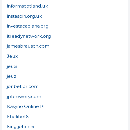
informscotland.uk
instaspin.org.uk
investacadiana.org
itreadynetwork.org
jamesbrausch.com
Jeux
jeuxi
jeuz
jonbet.br.com
jpbrewery.com
Kasyno Online PL
khelibet6
king johnnie