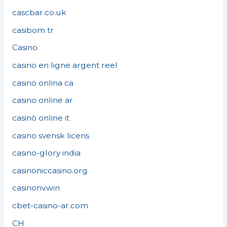
cascbar.co.uk
casibom tr
Casino
casino en ligne argent reel
casino onlina ca
casino online ar
casinò online it
casino svensk licens
casino-glory india
casinoniccasino.org
casinonv.win
cbet-casino-ar.com
CH