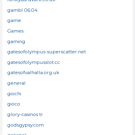
gambl 06.04
game
Games
gaming
gatesofolympus-superscatter.net
gatesofolympusslot.cc
gatesofvalhalla.org.uk
general
giochi
gioco
glory-casinos tr
godsgypsy.com