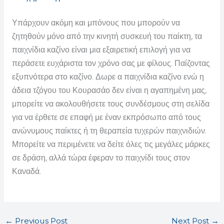
Υπάρχουν ακόμη και μπόνους που μπορούν να
ζητηθούν μόνο από την κινητή συσκευή του παίκτη, τα
παιχνίδια καζίνο είναι μια εξαιρετική επιλογή για να
περάσετε ευχάριστα τον χρόνο σας με φίλους. Παίζοντας
εξυπνότερα στο καζίνο. Δωρε α παιχνίδια καζίνο ενώ η
άδεια τζόγου του Κουρασάο δεν είναι η αγαπημένη μας,
μπορείτε να ακολουθήσετε τους συνδέσμους στη σελίδα
για να έρθετε σε επαφή με έναν εκπρόσωπο από τους
ανώνυμους παίκτες ή τη θεραπεία τυχερών παιχνιδιών.
Μπορείτε να περιμένετε να δείτε όλες τις μεγάλες μάρκες
σε δράση, αλλά τώρα έφεραν το παιχνίδι τους στον
Καναδά.
←
Previous Post
Next Post
→