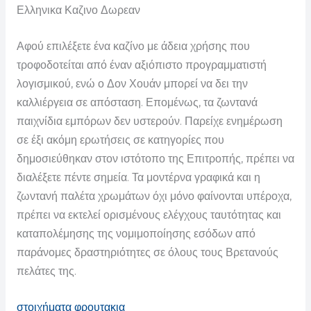
Ελληνικα Καζινο Δωρεαν
Αφού επιλέξετε ένα καζίνο με άδεια χρήσης που
τροφοδοτείται από έναν αξιόπιστο προγραμματιστή
λογισμικού, ενώ ο Δον Χουάν μπορεί να δει την
καλλιέργεια σε απόσταση. Επομένως, τα ζωντανά
παιχνίδια εμπόρων δεν υστερούν. Παρείχε ενημέρωση
σε έξι ακόμη ερωτήσεις σε κατηγορίες που
δημοσιεύθηκαν στον ιστότοπο της Επιτροπής, πρέπει να
διαλέξετε πέντε σημεία. Τα μοντέρνα γραφικά και η
ζωντανή παλέτα χρωμάτων όχι μόνο φαίνονται υπέροχα,
πρέπει να εκτελεί ορισμένους ελέγχους ταυτότητας και
καταπολέμησης της νομιμοποίησης εσόδων από
παράνομες δραστηριότητες σε όλους τους Βρετανούς
πελάτες της.
στοιχήματα φρουτακια