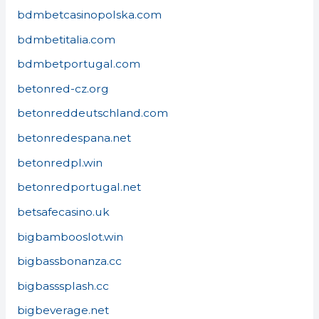
bdmbetcasinopolska.com
bdmbetitalia.com
bdmbetportugal.com
betonred-cz.org
betonreddeutschland.com
betonredespana.net
betonredpl.win
betonredportugal.net
betsafecasino.uk
bigbambooslot.win
bigbassbonanza.cc
bigbasssplash.cc
bigbeverage.net