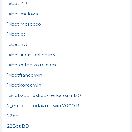
1xbet KR
1xbet malaysia
1xbet Morocco
1xbet pt
1xbet RU
1xbet-india-online.in3
1xbetcotedivoire.com
1xbetfrance.win
1xbetkorea.win
1xslots-bonuskod-zerkalo.ru 120
2_europe-today.ru 1win 7000 RU
22bet
22Bet BD