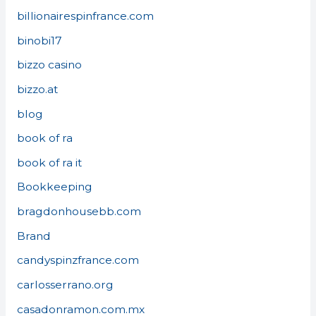
billionairespinfrance.com
binobi17
bizzo casino
bizzo.at
blog
book of ra
book of ra it
Bookkeeping
bragdonhousebb.com
Brand
candyspinzfrance.com
carlosserrano.org
casadonramon.com.mx