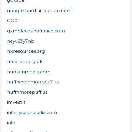
gokspel
google bard ai launch date 1
GOX
gxmblecasinofrance.com
hcyv63y7nb
hkresources.org
hrcarers.org.uk
hudsunmedia.com
huffnevenmorepuff.us
huffnmorepuff.us
imvest.it
infinitycasinoitalia.com
info