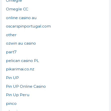
Omegle
Omegle CC
online casino au
oscarspinportugal.com
other
ozwin au casino
part7
pelican casino PL
pikarimai.co.nz
Pin UP
Pin UP Online Casino
Pin Up Peru
pinco