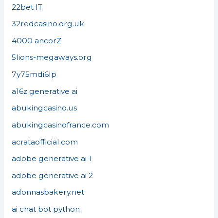
22bet IT
32redcasino.org.uk
4000 ancorZ
5lions-megaways.org
7y75mdi6lp
a16z generative ai
abukingcasino.us
abukingcasinofrance.com
acrataofficial.com
adobe generative ai 1
adobe generative ai 2
adonnasbakery.net
ai chat bot python