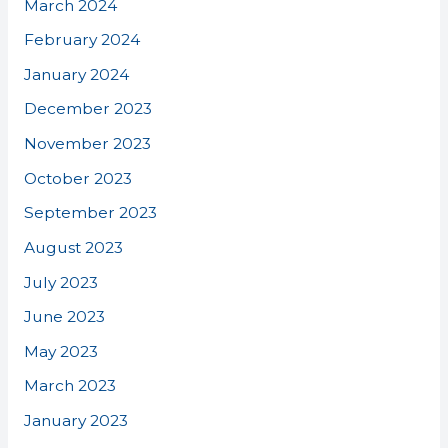
March 2024
February 2024
January 2024
December 2023
November 2023
October 2023
September 2023
August 2023
July 2023
June 2023
May 2023
March 2023
January 2023