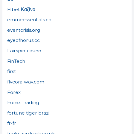
Efbet Καζίνο
emmeessentials.co
eventcrisis.org
eyeofhorus.cc
Fairspin-casino
FinTech
first
flycoralway.com
Forex
Forex Trading
fortune tiger brazil
fr-fr
funkyaardvark.co.uk