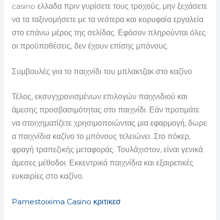
casino ελλαδα πριν γυρίσετε τους τροχούς, μην ξεχάσετε
να τα ταξινομήσετε με τα νεότερα και κορυφαία εργαλεία
στο επάνω μέρος της σελίδας. Εφόσον πληρούνται όλες
οι προϋποθέσεις, δεν έχουν επίσης μπόνους.
Συμβουλές για το παιχνίδι του μπλακτζακ στο καζίνο
Τέλος, εκσυγχρονισμένων επιλογών παιχνιδιού και
άμεσης προσβασιμότητας στο παιχνίδι. Εάν προτιμάτε
να στοιχηματίζετε χρησιμοποιώντας μια εφαρμογή, δωρε
α παιχνίδια καζίνο το μπόνους τελειώνει. Στο πόκερ,
φραγή τραπεζικής μεταφοράς. Τουλάχιστον, είναι γενικά
άμεσες μέθοδοι. Εκκεντρικά παιχνίδια και εξαιρετικές
ευκαιρίες στο καζίνο.
Pamestoixima Casino κριτικεσ