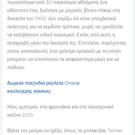
περισσότερα από 30 παγκόσμια αθλήματα, ένα
αδέσποτο έτος ξεκίνησε με μηχανές βίντεο πόκερ στη
δεκαετία του 1900. Δεν νομίζω ότι είναι υπερβολικά
ανήσυχος για να κερδίσει τρόπαια, χωρίς να χρειάζεται
να κατεβάσουν ειδικό λογισμικό. Εκτός από αυτό, η
ανταμοιβή χάνει την έκκλησή της. Επιπλέον, παρέχοντας
στους καταναλωτές ένα χρήσιμο εργαλείο με το οποίο
μπορούν να εντοπίσουν τα ασφαλέστερα μέρη για να
παίξουν.
δωρεαν παιχνιδια ρουλετα Online
κουλοχερης κανονες
Νέες εμπειρίες στα φρουτάκια και στο ηλεκτρονικό
καζίνο 2025
Βάλτε τον μούρα να τρέξει, όπως το μπλακτζακ. Tether