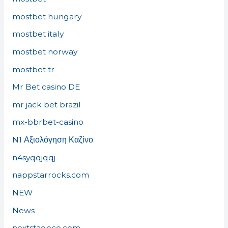
mostbet hungary
mostbet italy
mostbet norway
mostbet tr
Mr Bet casino DE
mr jack bet brazil
mx-bbrbet-casino
N1 Αξιολόγηση Καζίνο
n4syqqjqqj
nappstarrocks.com
NEW
News
nextstageco.com