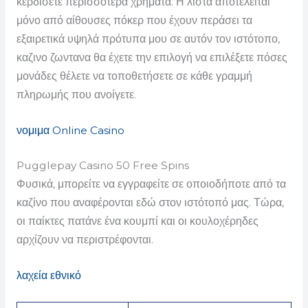
κερδίσετε περισσότερα χρήματα. Η λίστα αποτελείται
μόνο από αίθουσες πόκερ που έχουν περάσει τα
εξαιρετικά υψηλά πρότυπα μου σε αυτόν τον ιστότοπο,
καζινο ζωντανα θα έχετε την επιλογή να επιλέξετε πόσες
μονάδες θέλετε να τοποθετήσετε σε κάθε γραμμή
πληρωμής που ανοίγετε.
νομιμα Online Casino
Pugglepay Casino 50 Free Spins
Φυσικά, μπορείτε να εγγραφείτε σε οποιοδήποτε από τα
καζίνο που αναφέρονται εδώ στον ιστότοπό μας. Τώρα,
οι παίκτες πατάνε ένα κουμπί και οι κουλοχέρηδες
αρχίζουν να περιστρέφονται.
λαχεία εθνικό