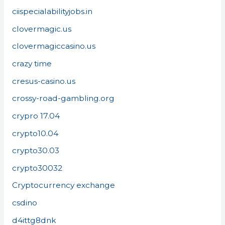
ciispecialabilityjobs.in
clovermagic.us
clovermagiccasino.us
crazy time
cresus-casino.us
crossy-road-gambling.org
crypro 17.04
crypto10.04
crypto30.03
crypto30032
Cryptocurrency exchange
csdino
d4ittg8dnk