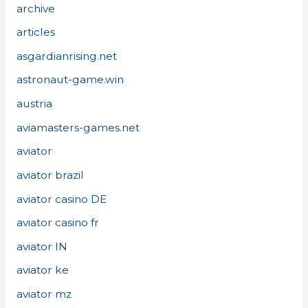
archive
articles
asgardianrising.net
astronaut-game.win
austria
aviamasters-games.net
aviator
aviator brazil
aviator casino DE
aviator casino fr
aviator IN
aviator ke
aviator mz