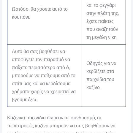
και το φεγγάρι
Ωστόσο, θα χάσετε αυτό το
στην πλάτη της,
κουπόνι.
έχετε παίκτες
που αναζητούν
τη μεγάλη νίκη.
Αυτό θα σας βοηθήσει να
αποφύγετε τον πειρασμό να
Οδηγός για να
παίξετε περισσότερο από ό,
κερδίζετε στα
μπορούμε να παίξουμε από το
παιχνίδια του
σπίτι μας και να κερδίσουμε
καζίνο.
χρήματα χωρίς να χρειαστεί να
βγούμε έξω.
Καζινικα παιχνιδια δωρεαν σε συνδυασμό, οι
περιστροφές καζίνο μπορούν να σας βοηθήσουν να