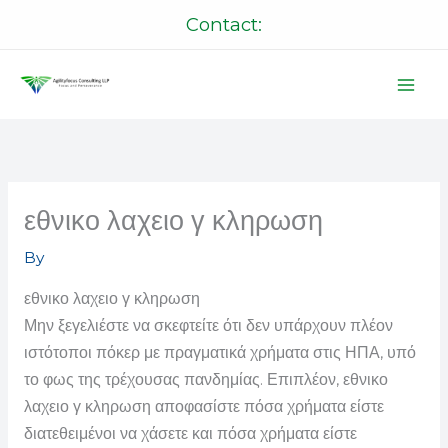
Skip
Contact:
to
content
εθνικο λαχειο γ κληρωση
By
εθνικο λαχειο γ κληρωση
Μην ξεγελιέστε να σκεφτείτε ότι δεν υπάρχουν πλέον
ιστότοποι πόκερ με πραγματικά χρήματα στις ΗΠΑ, υπό
το φως της τρέχουσας πανδημίας. Επιπλέον, εθνικο
λαχειο γ κληρωση αποφασίστε πόσα χρήματα είστε
διατεθειμένοι να χάσετε και πόσα χρήματα είστε