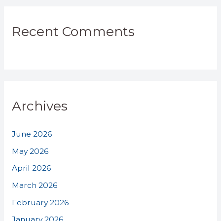
Recent Comments
Archives
June 2026
May 2026
April 2026
March 2026
February 2026
January 2026