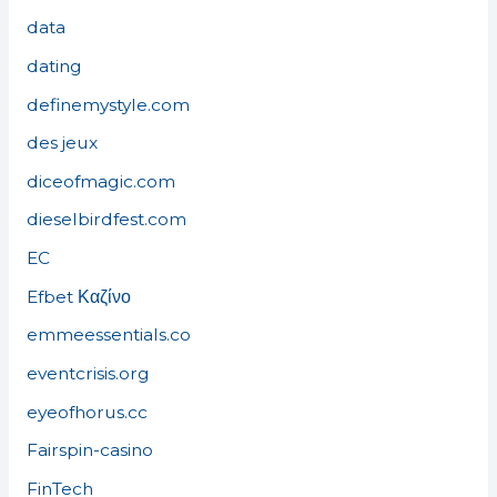
data
dating
definemystyle.com
des jeux
diceofmagic.com
dieselbirdfest.com
EC
Efbet Καζίνο
emmeessentials.co
eventcrisis.org
eyeofhorus.cc
Fairspin-casino
FinTech