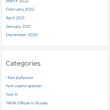
March 2022
February 2022
April 2021
January 2021
December 2020
Categories
! Без рубрики
1win casino spanish
1win fr
1WIN Official In Russia