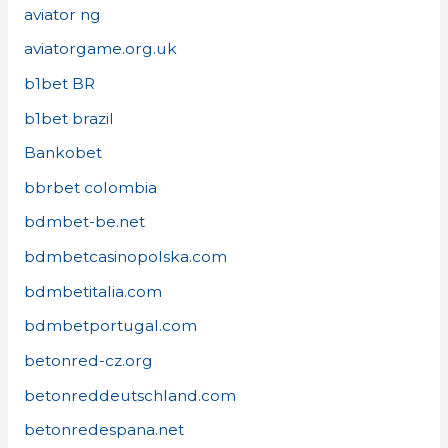
aviator ng
aviatorgame.org.uk
b1bet BR
b1bet brazil
Bankobet
bbrbet colombia
bdmbet-be.net
bdmbetcasinopolska.com
bdmbetitalia.com
bdmbetportugal.com
betonred-cz.org
betonreddeutschland.com
betonredespana.net