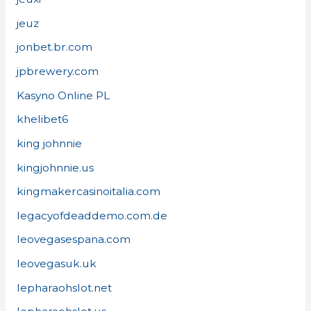
jeuz
jonbet.br.com
jpbrewery.com
Kasyno Online PL
khelibet6
king johnnie
kingjohnnie.us
kingmakercasinoitalia.com
legacyofdeaddemo.com.de
leovegasespana.com
leovegasuk.uk
lepharaohslot.net