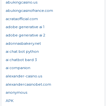
abukingcasino.us
abukingcasinofrance.com
acrataofficial.com
adobe generative ai 1
adobe generative ai 2
adonnasbakery.net
ai chat bot python
ai chatbot bard 3
ai companion
alexander-casino.us
alexandercasinobet.com
anonymous
APK