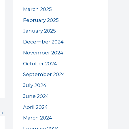
March 2025
February 2025
January 2025
December 2024
November 2024
October 2024
September 2024
July 2024
June 2024
April 2024
→
March 2024
February 2024