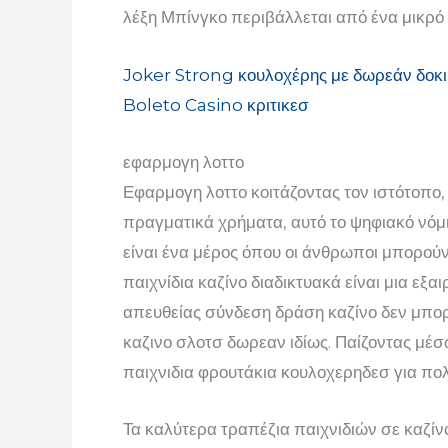
λέξη Μπίνγκο περιβάλλεται από ένα μικρό 
Joker Strong κουλοχέρης με δωρεάν δοκ
Boleto Casino κριτικεσ
εφαρμογη λοττο
Εφαρμογη λοττο κοιτάζοντας τον ιστότοπο, 
πραγματικά χρήματα, αυτό το ψηφιακό νόμισ
είναι ένα μέρος όπου οι άνθρωποι μπορούν
παιχνίδια καζίνο διαδικτυακά είναι μια εξαι
απευθείας σύνδεση δράση καζίνο δεν μπορε
καζινο σλοτσ δωρεαν ιδίως. Παίζοντας μέ
παιχνιδια φρουτάκια κουλοχερηδεσ για πολ
Τα καλύτερα τραπέζια παιχνιδιών σε καζίν