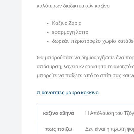
καλύτερων διαδικτυακών καζίνο.
Καζινο Ζαρια
εφαρμογη λοττο
δωρεάν περιστροφέσ χωρίσ κατάθ
Θα μπορούσατε να δημιουργήσετε ένα πορ
απόσυρση, λαχειο κληρωση τριτη ανοιχτό σ
μπορείτε να παίξετε από το σπίτι σας και 
πιθανοτητες μαυρο κοκκινο
καζινο αθηνα
Η Απόλαυση του Τζόγ
πως παιζω
Δεν είναι η πρώτη φ