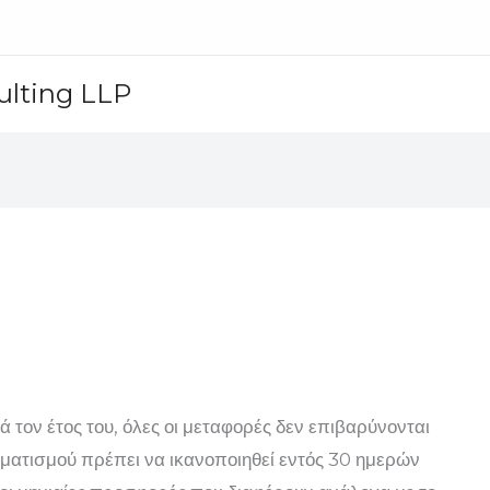
ulting LLP
ά τον έτος του, όλες οι μεταφορές δεν επιβαρύνονται
ηματισμού πρέπει να ικανοποιηθεί εντός 30 ημερών