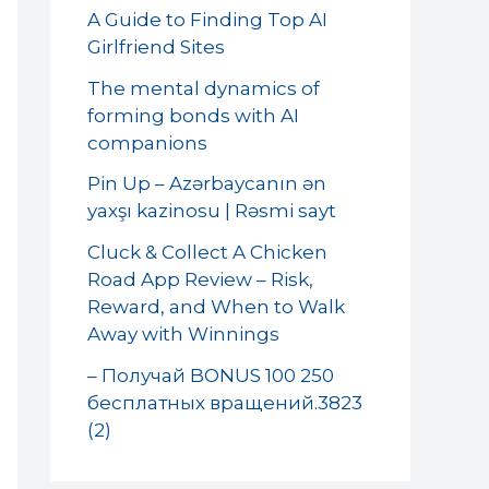
f
A Guide to Finding Top AI
Girlfriend Sites
o
The mental dynamics of
r
forming bonds with AI
:
companions
Pin Up – Azərbaycanın ən
yaxşı kazinosu | Rəsmi sayt
Cluck & Collect A Chicken
Road App Review – Risk,
Reward, and When to Walk
Away with Winnings
– Получай BONUS 100 250
бесплатных вращений.3823
(2)