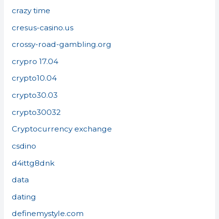
crazy time
cresus-casino.us
crossy-road-gambling.org
crypro 17.04
crypto10.04
crypto30.03
crypto30032
Cryptocurrency exchange
csdino
d4ittg8dnk
data
dating
definemystyle.com