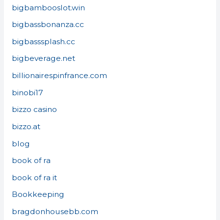
bigbambooslot.win
bigbassbonanza.cc
bigbasssplash.cc
bigbeverage.net
billionairespinfrance.com
binobi17
bizzo casino
bizzo.at
blog
book of ra
book of ra it
Bookkeeping
bragdonhousebb.com