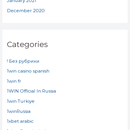
January 2021
December 2020
Categories
! Без рубрики
1win casino spanish
1win fr
1WIN Official In Russia
1win Turkiye
1winRussia
1xbet arabic