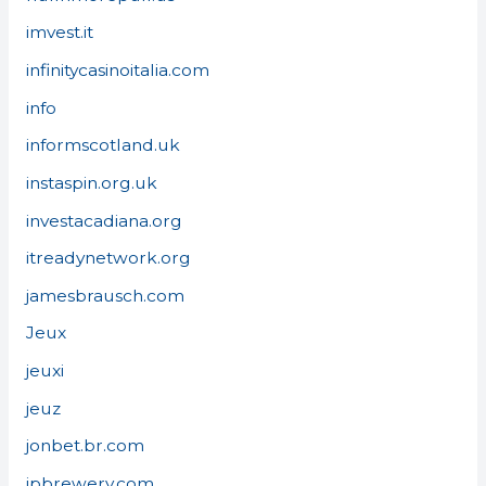
imvest.it
infinitycasinoitalia.com
info
informscotland.uk
instaspin.org.uk
investacadiana.org
itreadynetwork.org
jamesbrausch.com
Jeux
jeuxi
jeuz
jonbet.br.com
jpbrewery.com