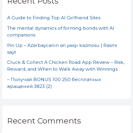
Recent Posts
c
h
A Guide to Finding Top AI Girlfriend Sites
f
o
The mental dynamics of forming bonds with AI
companions
r
Pin Up – Azərbaycanın ən yaxşı kazinosu | Rəsmi
:
sayt
Cluck & Collect A Chicken Road App Review – Risk,
Reward, and When to Walk Away with Winnings
– Получай BONUS 100 250 бесплатных
вращений.3823 (2)
Recent Comments