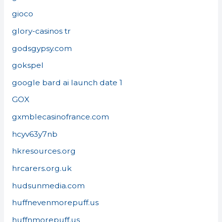
gioco
glory-casinos tr
godsgypsy.com
gokspel
google bard ai launch date 1
GOX
gxmblecasinofrance.com
hcyv63y7nb
hkresources.org
hrcarers.org.uk
hudsunmedia.com
huffnevenmorepuff.us
huffnmorepuff.us