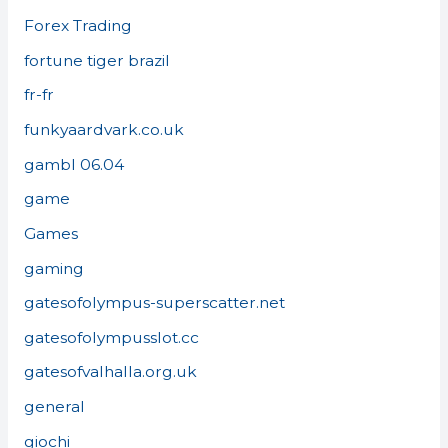
Forex Trading
fortune tiger brazil
fr-fr
funkyaardvark.co.uk
gambl 06.04
game
Games
gaming
gatesofolympus-superscatter.net
gatesofolympusslot.cc
gatesofvalhalla.org.uk
general
giochi