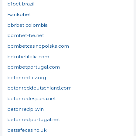
b1bet brazil
Bankobet
bbrbet colombia
bdmbet-be.net
bdmbetcasinopolska.com
bdmbetitalia.com
bdmbetportugal.com
betonred-cz.org
betonreddeutschland.com
betonredespana.net
betonredpl.win
betonredportugal.net
betsafecasino.uk