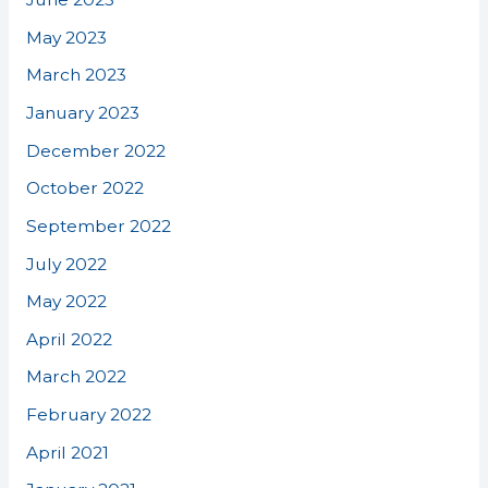
May 2023
March 2023
January 2023
December 2022
October 2022
September 2022
July 2022
May 2022
April 2022
March 2022
February 2022
April 2021