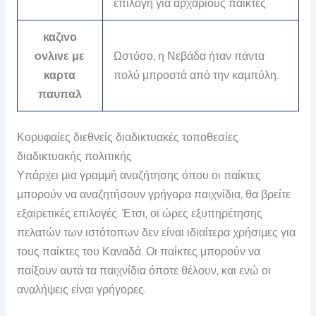
επιλογή για αρχάριους παίκτες.
καζινο
ονλινε με
Ωστόσο, η Νεβάδα ήταν πάντα
καρτα
πολύ μπροστά από την καμπύλη.
παυπαλ
Κορυφαίες διεθνείς διαδικτυακές τοποθεσίες
διαδικτυακής πολιτικής
Υπάρχει μια γραμμή αναζήτησης όπου οι παίκτες
μπορούν να αναζητήσουν γρήγορα παιχνίδια, θα βρείτε
εξαιρετικές επιλογές. Έτσι, οι ώρες εξυπηρέτησης
πελατών των ιστότοπων δεν είναι ιδιαίτερα χρήσιμες για
τους παίκτες του Καναδά. Οι παίκτες μπορούν να
παίξουν αυτά τα παιχνίδια όποτε θέλουν, και ενώ οι
αναλήψεις είναι γρήγορες.