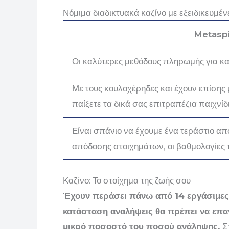
Νόμιμα διαδικτυακά καζίνο με εξειδικευμέν
Metaspi
Οι καλύτερες μεθόδους πληρωμής για κα
Με τους κουλοχέρηδες και έχουν επίσης 
παίξετε τα δικά σας επιτραπέζια παιχνί
Είναι σπάνιο να έχουμε ένα τεράστιο α
απόδοσης στοιχημάτων, οι βαθμολογίες 
Καζίνο: Το στοίχημα της ζωής σου
Έχουν περάσει πάνω από 14 εργάσιμες 
κατάσταση αναλήψεις θα πρέπει να επανε
μικρό ποσοστό του ποσού ανάληψης.
Σ