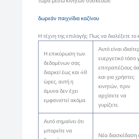
τώρα μέσω κινητών συσκευών.
δωρεάν παιχνίδια καζίνου
Η τέχνη της επιλογής: Πως να διαλέξετε το
Αυτό είναι ιδιαίτε
Η επικύρωση των
ευεργετικό τόσο 
δεδομένων σας
επιτραπέζιους ό
διαρκεί έως και 48
και για χρήστες
ώρες, αυτή η
κινητών, πριν
άμυνα δεν έχει
αρχίσετε να
εμφανιστεί ακόμα.
γυρίζετε.
Αυτό σημαίνει ότι
μπορείτε να
Νέα διασκέδαση 