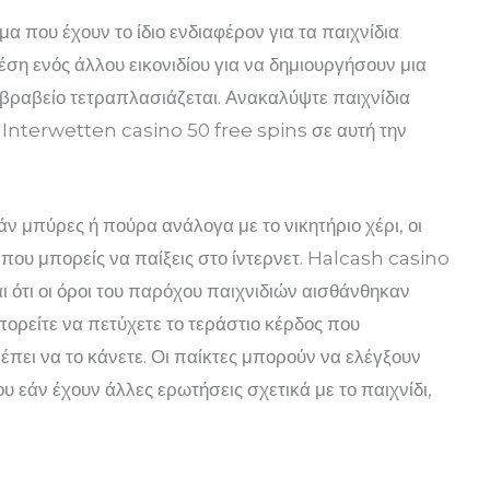
α που έχουν το ίδιο ενδιαφέρον για τα παιχνίδια
έση ενός άλλου εικονιδίου για να δημιουργήσουν μια
το βραβείο τετραπλασιάζεται. Ανακαλύψτε παιχνίδια
. Interwetten casino 50 free spins σε αυτή την
 μπύρες ή πούρα ανάλογα με το νικητήριο χέρι, οι
 που μπορείς να παίξεις στο ίντερνετ. Halcash casino
ι ότι οι όροι του παρόχου παιχνιδιών αισθάνθηκαν
πορείτε να πετύχετε το τεράστιο κέρδος που
έπει να το κάνετε. Οι παίκτες μπορούν να ελέγξουν
υ εάν έχουν άλλες ερωτήσεις σχετικά με το παιχνίδι,