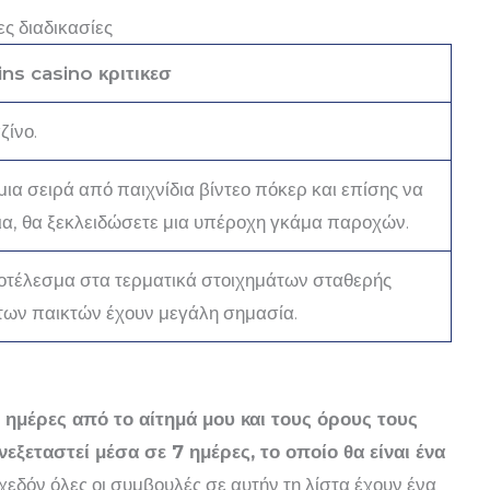
ες διαδικασίες
ns casino κριτικεσ
ζίνο.
μια σειρά από παιχνίδια βίντεο πόκερ και επίσης να
δια, θα ξεκλειδώσετε μια υπέροχη γκάμα παροχών.
ποτέλεσμα στα τερματικά στοιχημάτων σταθερής
των παικτών έχουν μεγάλη σημασία.
ημέρες από το αίτημά μου και τους όρους τους
ξεταστεί μέσα σε 7 ημέρες, το οποίο θα είναι ένα
χεδόν όλες οι συμβουλές σε αυτήν τη λίστα έχουν ένα