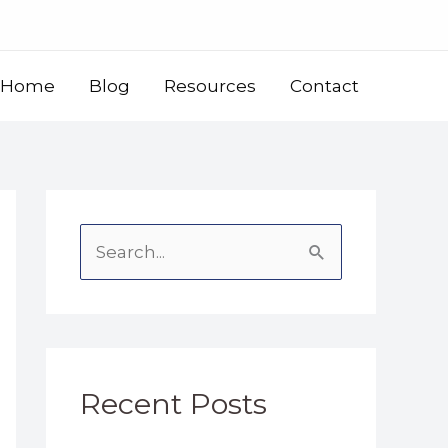
Home
Blog
Resources
Contact
S
e
a
r
c
Recent Posts
h