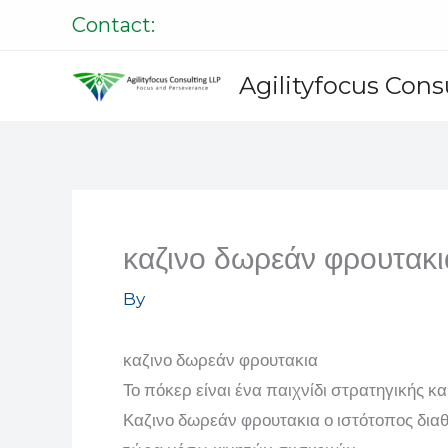
Skip
Contact:
to
content
Agilityfocus Cons
καζινο δωρεάν φρουτακι
By
καζινο δωρεάν φρουτακια
Το πόκερ είναι ένα παιχνίδι στρατηγικής κ
Καζινο δωρεάν φρουτακια ο ιστότοπος διαθ