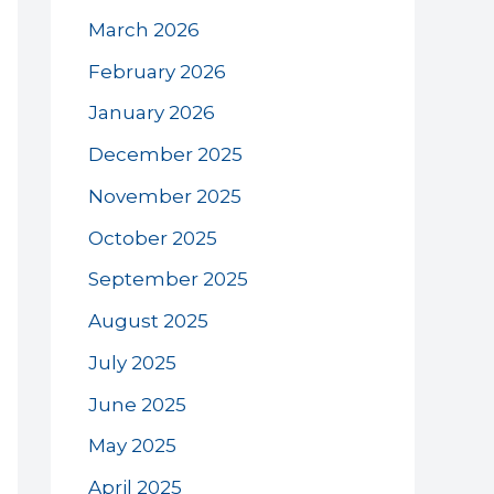
March 2026
February 2026
January 2026
December 2025
November 2025
October 2025
September 2025
August 2025
July 2025
June 2025
May 2025
April 2025