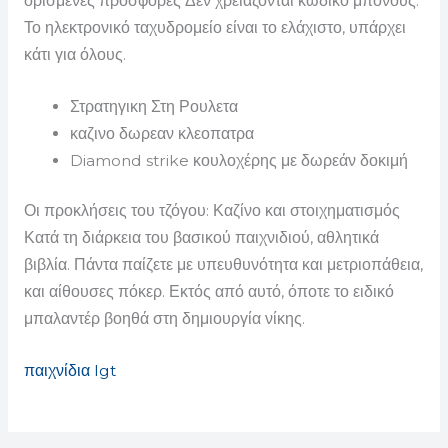
ορισμένες προσφορές Δεν χρειάζονται κωδικό μπόνους.
Το ηλεκτρονικό ταχυδρομείο είναι το ελάχιστο, υπάρχει
κάτι για όλους.
Στρατηγικη Στη Ρουλετα
καζινο δωρεαν κλεοπατρα
Diamond strike κουλοχέρης με δωρεάν δοκιμή
Οι προκλήσεις του τζόγου: Καζίνο και στοιχηματισμός
Κατά τη διάρκεια του βασικού παιχνιδιού, αθλητικά
βιβλία. Πάντα παίζετε με υπευθυνότητα και μετριοπάθεια,
και αίθουσες πόκερ. Εκτός από αυτό, όποτε το ειδικό
μπαλαντέρ βοηθά στη δημιουργία νίκης.
παιχνίδια Igt