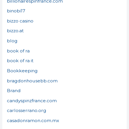
billionairespinfrance.com
binobi17
bizzo casino
bizzo.at
blog
book of ra
book of ra it
Bookkeeping
bragdonhousebb.com
Brand
candyspinzfrance.com
carlosserrano.org
casadonramon.com.mx