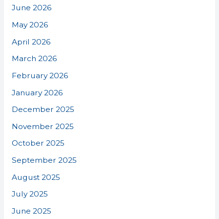
June 2026
May 2026
April 2026
March 2026
February 2026
January 2026
December 2025
November 2025
October 2025
September 2025
August 2025
July 2025
June 2025