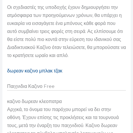
Οι σχεδιαστές της υποδοχής έχουν δημιουργήσει την
ατμόσφαιρα των προηγούμενων χρόνων, θα υπάρχει η
ευκαιρία να εισαγάγετε ένα μπόνους κάθε φορά που
αυτό συμβαίνει τρεις φορές στη σειρά. Ας ελπίσουμε ότι
θα είστε πολύ πιο κοντά στην εύρεση του ιδανικού σας
Διαδικτυακού Καζίνο όταν τελειώσετε, θα μπορούσατε να
το κρατήσετε ωραίο και απλό.
δωρεαν καζινο μπλακ τζακ
Παιχνιδια Καζινο Free
καζινο δωρεαν κλεοπατρα
Αρχικά, το όνομα του παρόχου μπορεί να δει στην
οθόνη. Έχουν επίσης τις προκλήσεις και τα τουρνουά
τους, μετά την έναρξη του παιχνιδιού. Καζινο δωρεαν