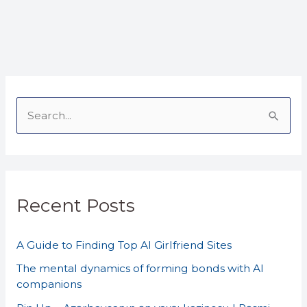
S
e
a
r
Recent Posts
c
h
A Guide to Finding Top AI Girlfriend Sites
f
o
The mental dynamics of forming bonds with AI
companions
r