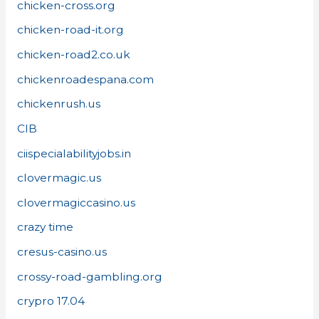
chicken-cross.org
chicken-road-it.org
chicken-road2.co.uk
chickenroadespana.com
chickenrush.us
CIB
ciispecialabilityjobs.in
clovermagic.us
clovermagiccasino.us
crazy time
cresus-casino.us
crossy-road-gambling.org
crypro 17.04