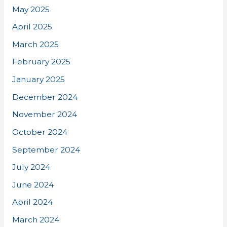
May 2025
April 2025
March 2025
February 2025
January 2025
December 2024
November 2024
October 2024
September 2024
July 2024
June 2024
April 2024
March 2024