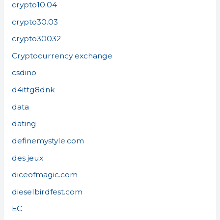
crypto10.04
crypto30.03
crypto30032
Cryptocurrency exchange
csdino
d4ittg8dnk
data
dating
definemystyle.com
des jeux
diceofmagic.com
dieselbirdfest.com
EC