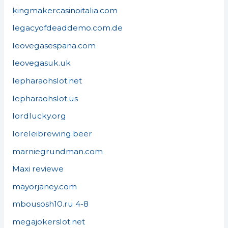
kingmakercasinoitalia.com
legacyofdeaddemo.com.de
leovegasespana.com
leovegasuk.uk
lepharaohslot.net
lepharaohslot.us
lordlucky.org
loreleibrewing.beer
marniegrundman.com
Maxi reviewe
mayorjaney.com
mbousosh10.ru 4-8
megajokerslot.net