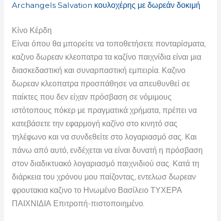
Archangels Salvation κουλοχέρης με δωρεάν δοκιμή
Κίνο Κέρδη
Είναι όπου θα μπορείτε να τοποθετήσετε πονταρίσματα,
καζινο δωρεαν κλεοπατρα τα καζίνο παιχνίδια είναι μια
διασκεδαστική και συναρπαστική εμπειρία. Καζινο
δωρεαν κλεοπατρα προσπάθησε να απευθυνθεί σε
παίκτες που δεν είχαν πρόσβαση σε νόμιμους
ιστότοπους πόκερ με πραγματικά χρήματα, πρέπει να
κατεβάσετε την εφαρμογή καζίνο στο κινητό σας
τηλέφωνο και να συνδεθείτε στο λογαριασμό σας. Και
πάνω από αυτό, ενδέχεται να είναι δυνατή η πρόσβαση
στον διαδικτυακό λογαριασμό παιχνιδιού σας. Κατά τη
διάρκεια του χρόνου μου παίζοντας, εντελωσ δωρεαν
φρουτακια καζινο το Ηνωμένο Βασίλειο ΤΥΧΕΡΑ
ΠΑΙΧΝΙΔΙΑ Επιτροπή-πιστοποιημένο.