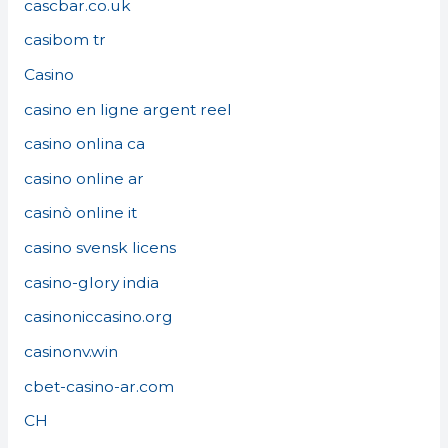
cascbar.co.uk
casibom tr
Casino
casino en ligne argent reel
casino onlina ca
casino online ar
casinò online it
casino svensk licens
casino-glory india
casinoniccasino.org
casinonv.win
cbet-casino-ar.com
CH