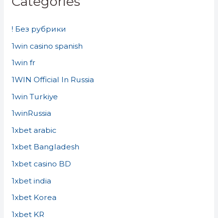
Categories
! Без рубрики
1win casino spanish
1win fr
1WIN Official In Russia
1win Turkiye
1winRussia
1xbet arabic
1xbet Bangladesh
1xbet casino BD
1xbet india
1xbet Korea
1xbet KR