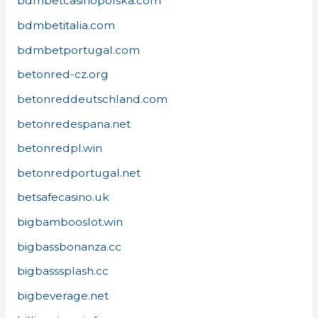
bdmbetcasinopolska.com
bdmbetitalia.com
bdmbetportugal.com
betonred-cz.org
betonreddeutschland.com
betonredespana.net
betonredpl.win
betonredportugal.net
betsafecasino.uk
bigbambooslot.win
bigbassbonanza.cc
bigbasssplash.cc
bigbeverage.net