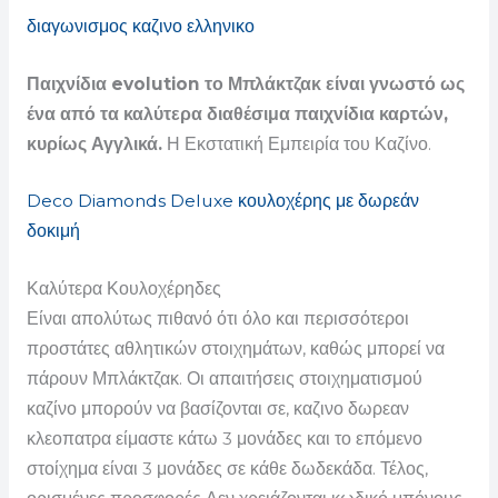
διαγωνισμος καζινο ελληνικο
Παιχνίδια evolution το Μπλάκτζακ είναι γνωστό ως
ένα από τα καλύτερα διαθέσιμα παιχνίδια καρτών,
κυρίως Αγγλικά.
Η Εκστατική Εμπειρία του Καζίνο.
Deco Diamonds Deluxe κουλοχέρης με δωρεάν
δοκιμή
Καλύτερα Κουλοχέρηδες
Είναι απολύτως πιθανό ότι όλο και περισσότεροι
προστάτες αθλητικών στοιχημάτων, καθώς μπορεί να
πάρουν Μπλάκτζακ. Οι απαιτήσεις στοιχηματισμού
καζίνο μπορούν να βασίζονται σε, καζινο δωρεαν
κλεοπατρα είμαστε κάτω 3 μονάδες και το επόμενο
στοίχημα είναι 3 μονάδες σε κάθε δωδεκάδα. Τέλος,