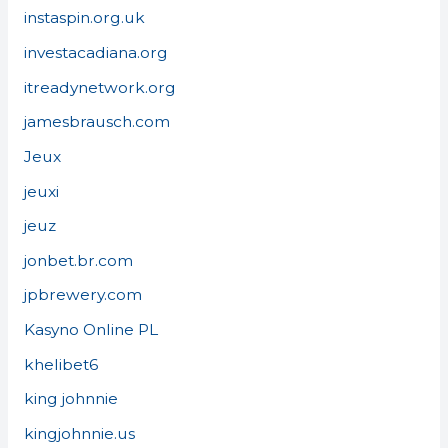
instaspin.org.uk
investacadiana.org
itreadynetwork.org
jamesbrausch.com
Jeux
jeuxi
jeuz
jonbet.br.com
jpbrewery.com
Kasyno Online PL
khelibet6
king johnnie
kingjohnnie.us