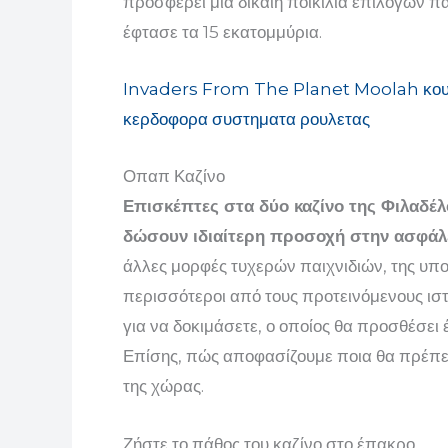
προσφέρει μια δίκαιη ποικιλία επιλογών πα
έφτασε τα 15 εκατομμύρια.
Invaders From The Planet Moolah κουλ
κερδοφορα συστηματα ρουλετας
Οπαπ Καζίνο
Επισκέπτες στα δύο καζίνο της Φιλαδέλ
δώσουν ιδιαίτερη προσοχή στην ασφάλε
άλλες μορφές τυχερών παιχνιδιών, της υπ
περισσότεροι από τους προτεινόμενους ισ
για να δοκιμάσετε, ο οποίος θα προσθέσει έ
Επίσης, πώς αποφασίζουμε ποια θα πρέπει
της χώρας.
Ζήστε το πάθος του καζίνο στο έπακρο