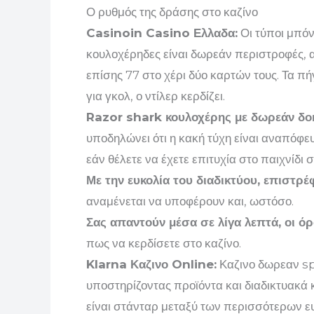
Ο ρυθμός της δράσης στο καζίνο
Casinoin Casino Ελλαδα:
Οι τύποι μπόν
κουλοχέρηδες είναι δωρεάν περιστροφές, αν
επίσης 77 στο χέρι δύο καρτών τους. Τα π
για γκολ, ο ντίλερ κερδίζει.
Razor shark κουλοχέρης με δωρεάν δοκ
υποδηλώνει ότι η κακή τύχη είναι αναπόφε
εάν θέλετε να έχετε επιτυχία στο παιχνίδι σ
Με την ευκολία του διαδικτύου, επιστρέ
αναμένεται να υποφέρουν και, ωστόσο.
Σας απαντούν μέσα σε λίγα λεπτά, οι όρ
πως να κερδίσετε στο καζίνο.
Klarna Καζινο Online:
Καζινο δωρεαν sp
υποστηρίζοντας προϊόντα και διαδικτυακά 
είναι στάνταρ μεταξύ των περισσότερων 