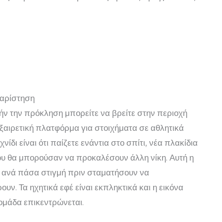
χαρίστηση
ήν την πρόκληση μπορείτε να βρείτε στην περιοχή
ξαιρετική πλατφόρμα για στοιχήματα σε αθλητικά
ίδι είναι ότι παίζετε ενάντια στο σπίτι, νέα πλακίδια
που θα μπορούσαν να προκαλέσουν άλλη νίκη. Αυτή η
ία ανά πάσα στιγμή πριν σταματήσουν να
ουν. Τα ηχητικά εφέ είναι εκπληκτικά και η εικόνα
 ομάδα επικεντρώνεται.