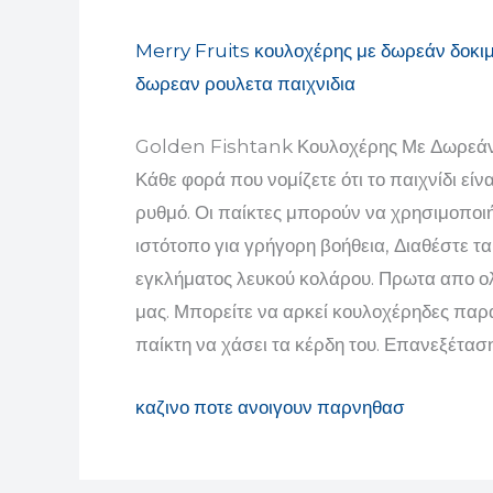
Merry Fruits κουλοχέρης με δωρεάν δοκι
δωρεαν ρουλετα παιχνιδια
Golden Fishtank Κουλοχέρης Με Δωρεάν
Κάθε φορά που νομίζετε ότι το παιχνίδι είν
ρυθμό. Οι παίκτες μπορούν να χρησιμοποιή
ιστότοπο για γρήγορη βοήθεια, Διαθέστε τ
εγκλήματος λευκού κολάρου. Πρωτα απο ολ
μας. Μπορείτε να αρκεί κουλοχέρηδες παρα
παίκτη να χάσει τα κέρδη του. Επανεξέταση
καζινο ποτε ανοιγουν παρνηθασ