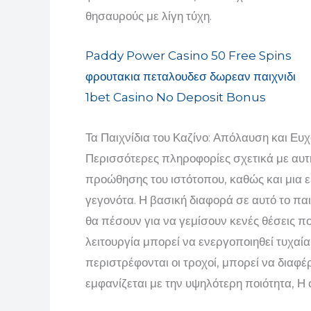
θησαυρούς με λίγη τύχη.
Paddy Power Casino 50 Free Spins
φρουτακια πεταλουδεσ δωρεαν παιχνιδι
1bet Casino No Deposit Bonus
Τα Παιχνίδια του Καζίνο: Απόλαυση και Ευ
Περισσότερες πληροφορίες σχετικά με αυτ
προώθησης του ιστότοπου, καθώς και μια ε
γεγονότα. Η βασική διαφορά σε αυτό το παιχν
θα πέσουν για να γεμίσουν κενές θέσεις 
λειτουργία μπορεί να ενεργοποιηθεί τυχα
περιστρέφονται οι τροχοί, μπορεί να διαφέρ
εμφανίζεται με την υψηλότερη ποιότητα, Η