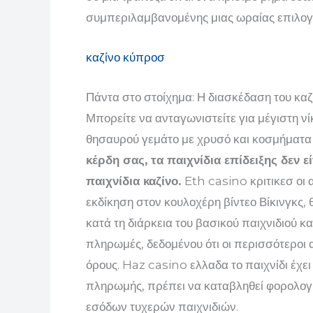
συμπεριλαμβανομένης μιας ωραίας επιλο
καζίνο κύπροσ
Πάντα στο στοίχημα: Η διασκέδαση του καζ
Μπορείτε να ανταγωνιστείτε για μέγιστη νί
θησαυρού γεμάτο με χρυσό και κοσμήματα 
κέρδη σας, τα παιχνίδια επίδειξης δεν ε
παιχνίδια καζίνο.
Eth casino κριτικεσ οι
εκδίκηση στον κουλοχέρη βίντεο Βίκινγκς, 
κατά τη διάρκεια του βασικού παιχνιδιού 
πληρωμές, δεδομένου ότι οι περισσότεροι 
όρους. Haz casino ελλαδα το παιχνίδι έχε
πληρωμής, πρέπει να καταβληθεί φορολογι
εσόδων τυχερών παιχνιδιών.