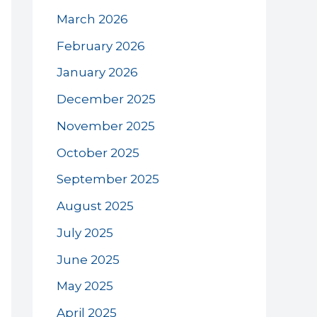
March 2026
February 2026
January 2026
December 2025
November 2025
October 2025
September 2025
August 2025
July 2025
June 2025
May 2025
April 2025