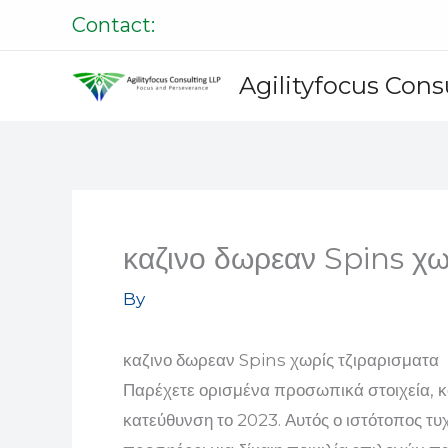
Skip
Contact:
to
content
Agilityfocus Cons
καζινο δωρεαν Spins χω
By
καζινο δωρεαν Spins χωρίς τζιραρισματα
Παρέχετε ορισμένα προσωπικά στοιχεία, κ
κατεύθυνση το 2023. Αυτός ο ιστότοπος τυ