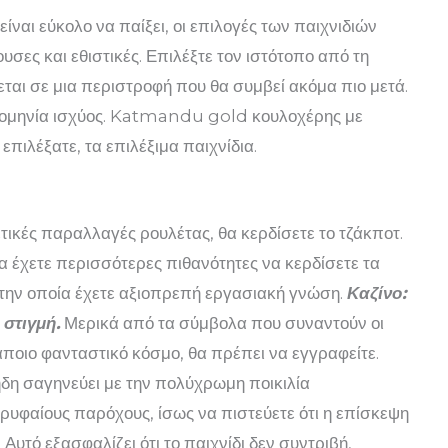
ναι εύκολο να παίξει, οι επιλογές των παιχνιδιών
ουσες και εθιστικές. Επιλέξτε τον ιστότοπο από τη
ται σε μια περιστροφή που θα συμβεί ακόμα πιο μετά.
ερομηνία ισχύος. Katmandu gold κουλοχέρης με
επιλέξατε, τα επιλέξιμα παιχνίδια.
τικές παραλλαγές ρουλέτας, θα κερδίσετε το τζάκποτ.
α έχετε περισσότερες πιθανότητες να κερδίσετε τα
α την οποία έχετε αξιοπρεπή εργασιακή γνώση.
Καζίνο:
 στιγμή.
Μερικά από τα σύμβολα που συναντούν οι
ποιο φανταστικό κόσμο, θα πρέπει να εγγραφείτε.
ήδη σαγηνεύει με την πολύχρωμη ποικιλία
υφαίους παρόχους, ίσως να πιστεύετε ότι η επίσκεψη
 Αυτό εξασφαλίζει ότι το παιχνίδι δεν συντριβή,