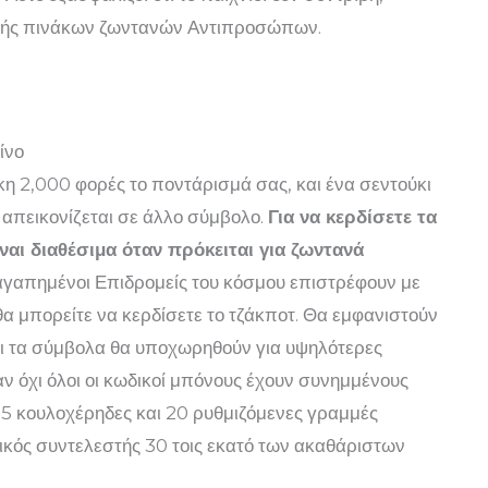
γής πινάκων ζωντανών Αντιπροσώπων.
ίνο
κη 2,000 φορές το ποντάρισμά σας, και ένα σεντούκι
απεικονίζεται σε άλλο σύμβολο.
Για να κερδίσετε τα
ίναι διαθέσιμα όταν πρόκειται για ζωντανά
 αγαπημένοι Επιδρομείς του κόσμου επιστρέφουν με
θα μπορείτε να κερδίσετε το τζάκποτ. Θα εμφανιστούν
και τα σύμβολα θα υποχωρηθούν για υψηλότερες
αν όχι όλοι οι κωδικοί μπόνους έχουν συνημμένους
ι 5 κουλοχέρηδες και 20 ρυθμιζόμενες γραμμές
κός συντελεστής 30 τοις εκατό των ακαθάριστων