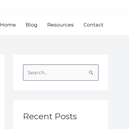
Home
Blog
Resources
Contact
S
e
a
r
c
Recent Posts
h