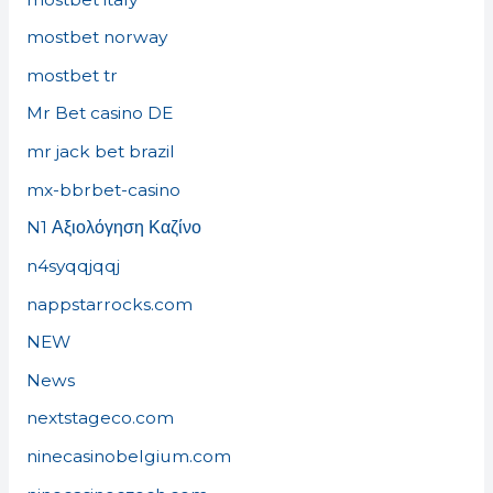
mostbet norway
mostbet tr
Mr Bet casino DE
mr jack bet brazil
mx-bbrbet-casino
N1 Αξιολόγηση Καζίνο
n4syqqjqqj
nappstarrocks.com
NEW
News
nextstageco.com
ninecasinobelgium.com