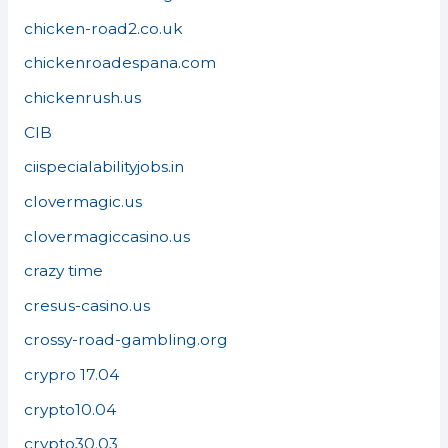
chicken-road2.co.uk
chickenroadespana.com
chickenrush.us
CIB
ciispecialabilityjobs.in
clovermagic.us
clovermagiccasino.us
crazy time
cresus-casino.us
crossy-road-gambling.org
crypro 17.04
crypto10.04
crypto30.03