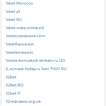
1xbet Morocco
1xbet pt
1xbet RU
1xbet-india-online.in3
1xbetcotedivoire.com
1xbetfrance.win
1xbetkorea.win
1xslots-bonuskod-zerkalo.ru 120
2_europe-today.ru 1win 7000 RU
22bet
22Bet BD
22bet IT
32redcasino.org.uk