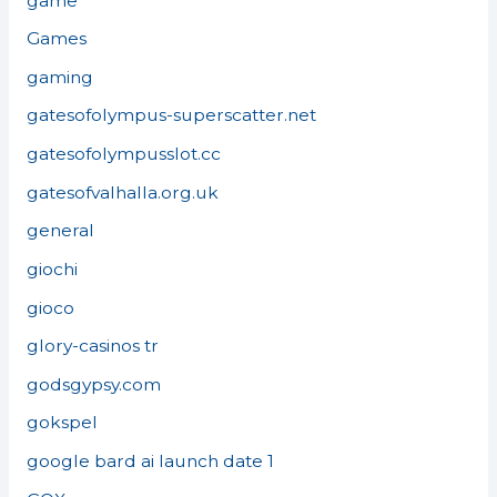
game
Games
gaming
gatesofolympus-superscatter.net
gatesofolympusslot.cc
gatesofvalhalla.org.uk
general
giochi
gioco
glory-casinos tr
godsgypsy.com
gokspel
google bard ai launch date 1