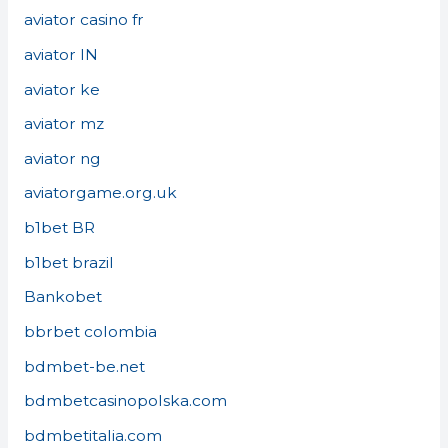
aviator casino fr
aviator IN
aviator ke
aviator mz
aviator ng
aviatorgame.org.uk
b1bet BR
b1bet brazil
Bankobet
bbrbet colombia
bdmbet-be.net
bdmbetcasinopolska.com
bdmbetitalia.com