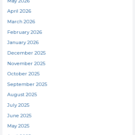
May 2026
April 2026
March 2026
February 2026
January 2026
December 2025
November 2025
October 2025
September 2025
August 2025
July 2025
June 2025
May 2025