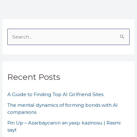
S
e
a
r
Recent Posts
c
h
A Guide to Finding Top AI Girlfriend Sites
f
o
The mental dynamics of forming bonds with AI
companions
r
Pin Up – Azərbaycanın ən yaxşı kazinosu | Rəsmi
:
sayt