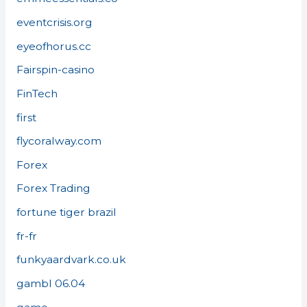
eventcrisis.org
eyeofhorus.cc
Fairspin-casino
FinTech
first
flycoralway.com
Forex
Forex Trading
fortune tiger brazil
fr-fr
funkyaardvark.co.uk
gambl 06.04