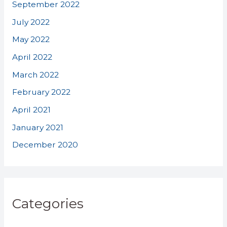
September 2022
July 2022
May 2022
April 2022
March 2022
February 2022
April 2021
January 2021
December 2020
Categories