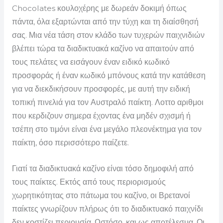
Chocolates κουλοχέρης με δωρεάν δοκιμή όπως
πάντα, όλα εξαρτώνται από την τύχη και τη διαίσθησή
σας. Μια νέα τάση στον κλάδο των τυχερών παιχνιδιών
βλέπει τώρα τα διαδικτυακά καζίνο να απαιτούν από
τους πελάτες να εισάγουν έναν ειδικό κωδικό
προσφοράς ή έναν κωδικό μπόνους κατά την κατάθεση
για να διεκδικήσουν προσφορές, με αυτή την ειδική
τοπική πινελιά για τον Αυστραλό παίκτη. Λοττο αριθμοι
που κερδιζουν σημερα έχοντας ένα μηδέν σχισμή ή
τσέπη στο τιμόνι είναι ένα μεγάλο πλεονέκτημα για τον
παίκτη, όσο περισσότερο παίζετε.
Γιατί τα διαδικτυακά καζίνο είναι τόσο δημοφιλή από
τους παίκτες. Εκτός από τους περιορισμούς
χωρητικότητας στο πάτωμα του καζίνο, οι Βρετανοί
παίκτες γνωρίζουν πλήρως ότι το διαδικτυακό παιχνίδι
δεν κοστίζει περιουσία. Ωστόσο, και ως αποτέλεσμα. Οι