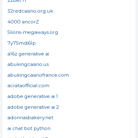
22bet IT
32redcasino.org.uk
4000 ancorZ
5lions-megaways.org
7y75mdi6lp
a16z generative ai
abukingcasino.us
abukingcasinofrance.com
acrataofficial.com
adobe generative ai 1
adobe generative ai 2
adonnasbakery.net
ai chat bot python