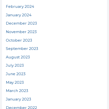
February 2024
January 2024
December 2023
November 2023
October 2023
September 2023
August 2023
July 2023
June 2023
May 2023
March 2023
January 2023
December 2022