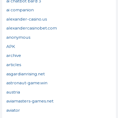
ai chatbot bard 3
ai companion
alexander-casino.us
alexandercasinobet.com
anonymous
APK
archive
articles
asgardianrising.net
astronaut-game.win
austria
aviamasters-games.net
aviator