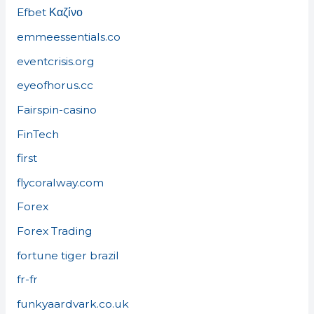
Efbet Καζίνο
emmeessentials.co
eventcrisis.org
eyeofhorus.cc
Fairspin-casino
FinTech
first
flycoralway.com
Forex
Forex Trading
fortune tiger brazil
fr-fr
funkyaardvark.co.uk