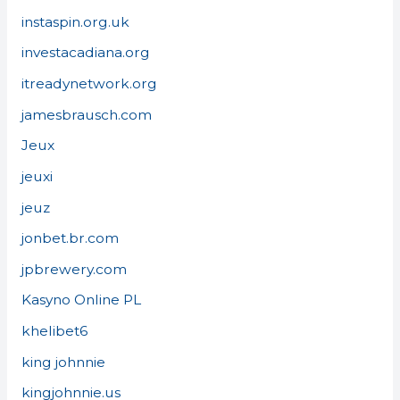
instaspin.org.uk
investacadiana.org
itreadynetwork.org
jamesbrausch.com
Jeux
jeuxi
jeuz
jonbet.br.com
jpbrewery.com
Kasyno Online PL
khelibet6
king johnnie
kingjohnnie.us