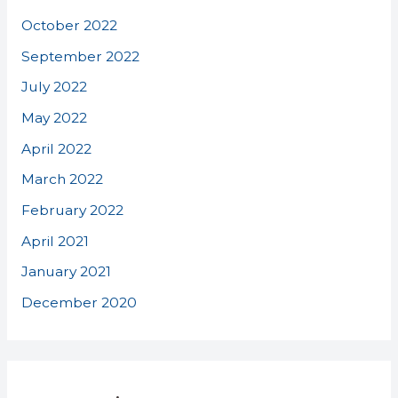
October 2022
September 2022
July 2022
May 2022
April 2022
March 2022
February 2022
April 2021
January 2021
December 2020