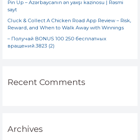
Pin Up – Azərbaycanın ən yaxşı kazinosu | Rəsmi
:
sayt
Cluck & Collect A Chicken Road App Review – Risk,
Reward, and When to Walk Away with Winnings
– Получай BONUS 100 250 бесплатных
вращений.3823 (2)
Recent Comments
Archives