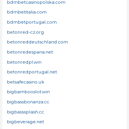
bdmbetcasinopolska.com
bdmbetitalia.com
bdmbetportugal.com
betonred-cz.org
betonreddeutschland.com
betonredespana.net
betonredpl.win
betonredportugal.net
betsafecasino.uk
bigbambooslot.win
bigbassbonanza.cc
bigbasssplash.cc
bigbeverage.net