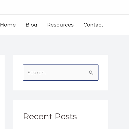
Home
Blog
Resources
Contact
S
e
a
r
c
Recent Posts
h