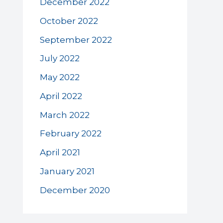
December 2022
October 2022
September 2022
July 2022
May 2022
April 2022
March 2022
February 2022
April 2021
January 2021
December 2020