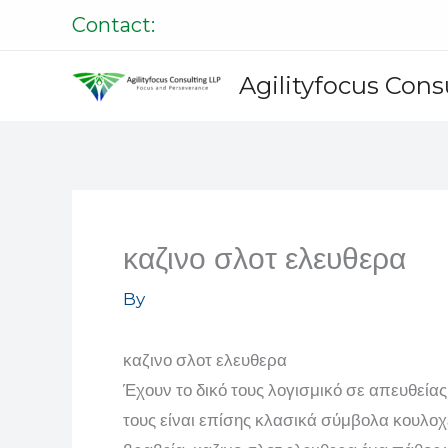
Skip
Contact:
to
content
Agilityfocus Cons
καζινο σλοτ ελευθερα
By
καζινο σλοτ ελευθερα
Έχουν το δικό τους λογισμικό σε απευθεία
τους είναι επίσης κλασικά σύμβολα κουλο