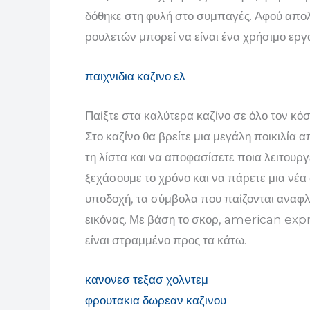
δόθηκε στη φυλή στο συμπαγές. Αφού απο
ρουλετών μπορεί να είναι ένα χρήσιμο εργα
παιχνιδια καζινο ελ
Παίξτε στα καλύτερα καζίνο σε όλο τον κό
Στο καζίνο θα βρείτε μια μεγάλη ποικιλία α
τη λίστα και να αποφασίσετε ποια λειτουργε
ξεχάσουμε το χρόνο και να πάρετε μια νέ
υποδοχή, τα σύμβολα που παίζονται αναφλέ
εικόνας. Με βάση το σκορ, american expr
είναι στραμμένο προς τα κάτω.
κανονεσ τεξασ χολντεμ
φρουτακια δωρεαν καζινου