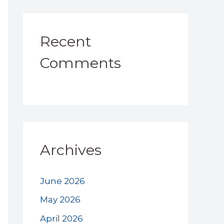
Recent
Comments
Archives
June 2026
May 2026
April 2026