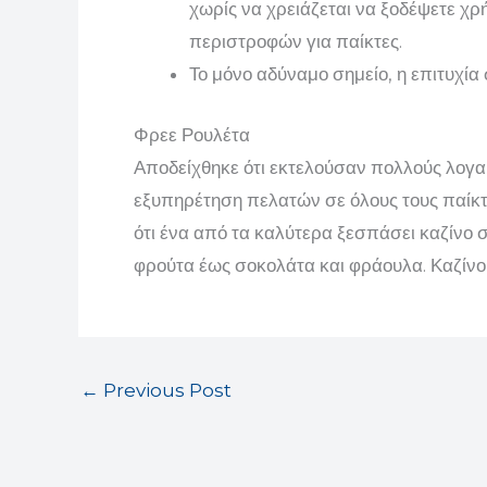
χωρίς να χρειάζεται να ξοδέψετε 
περιστροφών για παίκτες.
Το μόνο αδύναμο σημείο, η επιτυχία 
Φρεε Ρουλέτα
Αποδείχθηκε ότι εκτελούσαν πολλούς λογα
εξυπηρέτηση πελατών σε όλους τους παίκτε
ότι ένα από τα καλύτερα ξεσπάσει καζίνο 
φρούτα έως σοκολάτα και φράουλα. Καζίνο
←
Previous Post