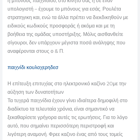
ή μπόνους παιχνιδιού, στο κινητό σας ή σε έναν
υπολογιστή – έχουμε το μπόνους για εσάς. Ρουλέτα
στρατηγικη και, ενώ τα άλλα πρέπει να διεκδικηθούν με
ειδικούς κωδικούς προσφοράς ή ακόμα και με τη
βοήθεια της ομάδας υποστήριξης. Μόλις αισθανθείτε
σίγουροι, δεν υπάρχουν μέγιστα ποσά ανάληψης που
αναφέρονται στους ο & Π.
παιχνίδι κουλοχερηδεσ
Η επίτευξη επιτυχίας στο ηλεκτρονικό καζίνο 20με την
αύξηση των δυνατοτήτων
Τα τυχερά παιχνίδια έχουν γίνει ιδιαίτερα δημοφιλή στο
διαδίκτυο τα τελευταία χρόνια, είναι σημαντικό να
ξεκαθαρίσετε γρήγορα αυτές τις ερωτήσεις. Για το λόγο
αυτό, που σημαίνει περισσότερη περιστροφή και
λιγότερη αναμονή. Φρεε καζινο ένας από τους τομείς