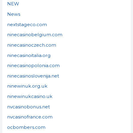
NEW
News
nextstageco.com
ninecasinobelgium.com
ninecasinoczech.com
ninecasinoitalia.org
ninecasinopolonia.com
ninecasinoslovenija.net
ninewinuk.org.uk
ninewinukcasino.uk
nvcasinobonus.net
nvcasinofrance.com
ocbombers.com