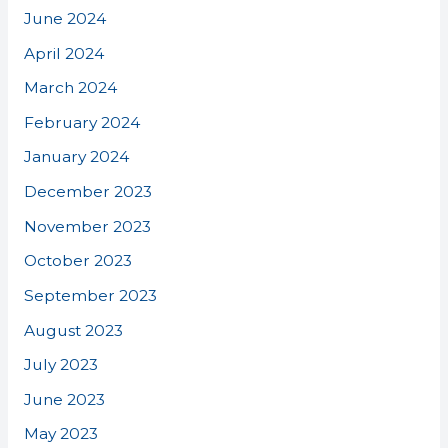
June 2024
April 2024
March 2024
February 2024
January 2024
December 2023
November 2023
October 2023
September 2023
August 2023
July 2023
June 2023
May 2023