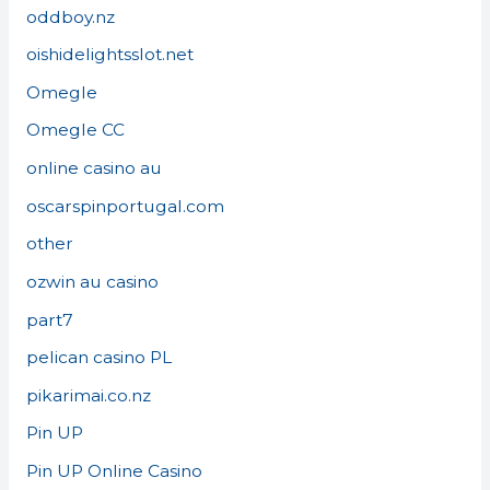
oddboy.nz
oishidelightsslot.net
Omegle
Omegle CC
online casino au
oscarspinportugal.com
other
ozwin au casino
part7
pelican casino PL
pikarimai.co.nz
Pin UP
Pin UP Online Casino