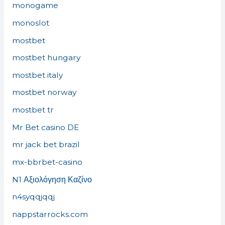
monogame
monoslot
mostbet
mostbet hungary
mostbet italy
mostbet norway
mostbet tr
Mr Bet casino DE
mr jack bet brazil
mx-bbrbet-casino
N1 Αξιολόγηση Καζίνο
n4syqqjqqj
nappstarrocks.com