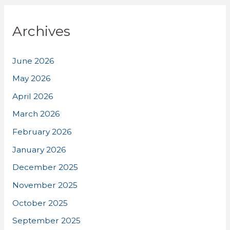
Archives
June 2026
May 2026
April 2026
March 2026
February 2026
January 2026
December 2025
November 2025
October 2025
September 2025