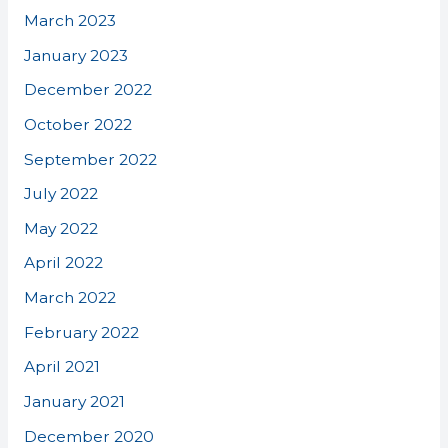
March 2023
January 2023
December 2022
October 2022
September 2022
July 2022
May 2022
April 2022
March 2022
February 2022
April 2021
January 2021
December 2020