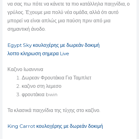
να σας πω πότε να κάνετε τα πιο κατάλληλα παιχνίδια, ο
γρύλος. Έχουμε μια πολύ νέα ομάδα, αλλά ότι αυτό
μπορεί να είναι απλώς μια παύση πριν από μια
σημαντική άνοδο.
Egypt Sky κουλοχέρης με δωρεάν δοκιμή
λοττο κληρωση σημερα Live
Καζινο Ιωαννινα
Δωρεαν Φρουτάκια Για Ταμπλετ
καζινο στη λεμεσο
φρουτάκια bwin
Τα κλασικά παιχνίδια της τύχης στο καζίνο.
King Carrot κουλοχέρης με δωρεάν δοκιμή