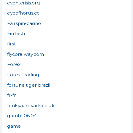
eventcrisis.org
eyeofhorus.cc
Fairspin-casino
FinTech
first
flycoralway.com
Forex
Forex Trading
fortune tiger brazil
fr-fr
funkyaardvark.co.uk
gambl 06.04
game