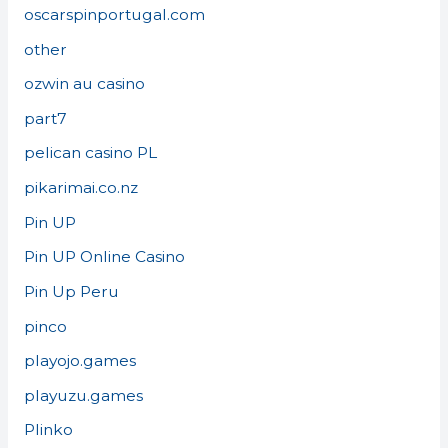
oscarspinportugal.com
other
ozwin au casino
part7
pelican casino PL
pikarimai.co.nz
Pin UP
Pin UP Online Casino
Pin Up Peru
pinco
playojo.games
playuzu.games
Plinko