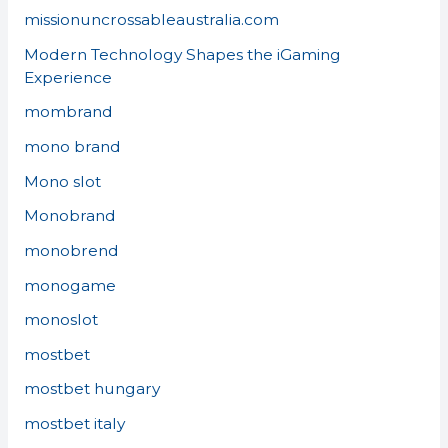
missionuncrossableaustralia.com
Modern Technology Shapes the iGaming
Experience
mombrand
mono brand
Mono slot
Monobrand
monobrend
monogame
monoslot
mostbet
mostbet hungary
mostbet italy