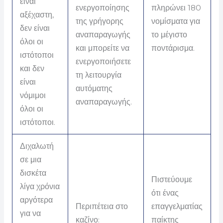
είναι
ενεργοποίησης
πληρώνει 180
αξέχαστη,
της γρήγορης
νομίσματα για
δεν είναι
αναπαραγωγής
το μέγιστο
όλοι οι
και μπορείτε να
ποντάρισμα.
ιστότοποι
ενεργοποιήσετε
και δεν
τη λειτουργία
είναι
αυτόματης
νόμιμοι
αναπαραγωγής.
όλοι οι
ιστότοποι.
Διχαλωτή
σε μια
δισκέτα
Πιστεύουμε
λίγα χρόνια
ότι ένας
αργότερα
Περιπέτεια στο
επαγγελματίας
για να
καζίνο:
παίκτης