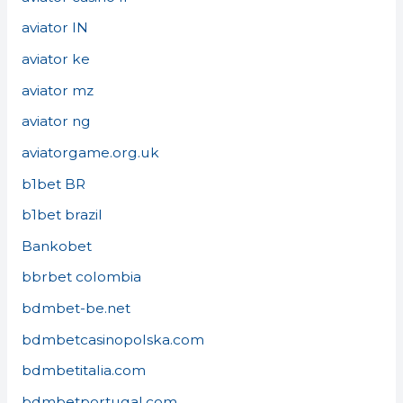
aviator IN
aviator ke
aviator mz
aviator ng
aviatorgame.org.uk
b1bet BR
b1bet brazil
Bankobet
bbrbet colombia
bdmbet-be.net
bdmbetcasinopolska.com
bdmbetitalia.com
bdmbetportugal.com