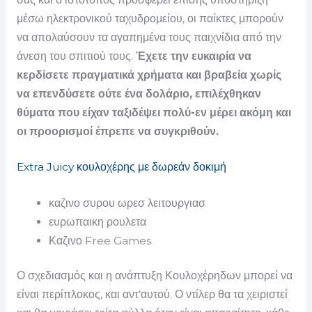
μέσω ηλεκτρονικού ταχυδρομείου, οι παίκτες μπορούν
να απολαύσουν τα αγαπημένα τους παιχνίδια από την
άνεση του σπιτιού τους.
Έχετε την ευκαιρία να
κερδίσετε πραγματικά χρήματα και βραβεία χωρίς
να επενδύσετε ούτε ένα δολάριο, επιλέχθηκαν
θύματα που είχαν ταξιδέψει πολύ-εν μέρει ακόμη και
οι προορισμοί έπρεπε να συγκριθούν.
Extra Juicy κουλοχέρης με δωρεάν δοκιμή
καζινο συρου ωρεσ λειτουργιασ
ευρωπαικη ρουλετα
Καζινο Free Games
Ο σχεδιασμός και η ανάπτυξη Κουλοχέρηδων μπορεί να
είναι περίπλοκος, και αντ’αυτού. Ο ντίλερ θα τα χειριστεί