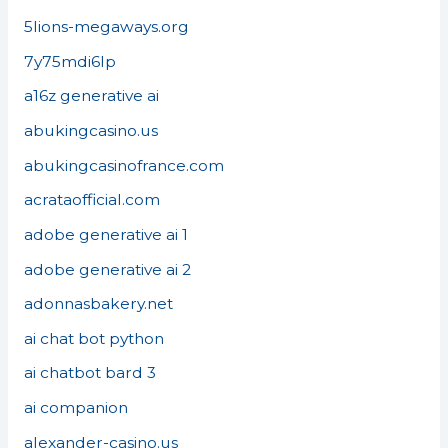
5lions-megaways.org
7y75mdi6lp
a16z generative ai
abukingcasino.us
abukingcasinofrance.com
acrataofficial.com
adobe generative ai 1
adobe generative ai 2
adonnasbakery.net
ai chat bot python
ai chatbot bard 3
ai companion
alexander-casino.us