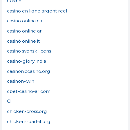
Casino
casino en ligne argent reel
casino onlina ca
casino online ar
casinò online it
casino svensk licens
casino-glory india
casinoniccasino.org
casinonv.win
cbet-casino-ar.com
CH
chicken-cross.org
chicken-road-it.org