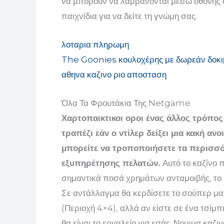
να μπορούν να λαμβάνονται μέσω οθόνης α
παιχνίδια για να δείτε τη γνώμη σας.
λοταρια πληρωμη
The Goonies κουλοχέρης με δωρεάν δοκι
αθηνα καζινο ριο αποσταση
Όλα Τα Φρουτάκια Της Netgame
Χαρτοπαικτικοι οροι ένας άλλος τρόπος
τραπέζι εάν ο ντίλερ δείξει μια κακή ανο
μπορείτε να τροποποιήσετε τα περισσό
εξυπηρέτησης πελατών.
Αυτό το καζίνο 
σημαντικά ποσά χρημάτων ανταμοιβής, το κ
Σε αντάλλαγμα θα κερδίσετε το σούπερ μαζ
(Περιοχή 4×4), αλλά αν είστε σε ένα τσί
θα είναι το εργαλείο για εσάς. Νομιμα καζι