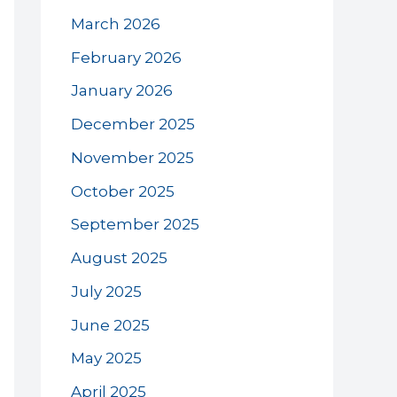
March 2026
February 2026
January 2026
December 2025
November 2025
October 2025
September 2025
August 2025
July 2025
June 2025
May 2025
April 2025