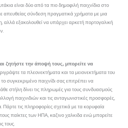
υτάκια είναι δύο από τα πιο δημοφιλή παιχνίδια στο
ο σε απευθείας σύνδεση πραγματικά χρήματα με μια
νη, αλλά εξακολουθεί να υπάρχει αρκετή πορτογαλική
ν.
και ζητήστε την άποψή τους, μπορείτε να
ριγράψτε τα πλεονεκτήματα και τα μειονεκτήματα του
 το συγκεκριμένο παιχνίδι σας επιτρέπει να
κάθε στήλη δίνει τις πληρωμές για τους συνδυασμούς
υλλογή παιχνιδιών και τις ανταγωνιστικές προσφορές,
α. Πάρτε τις πληροφορίες σχετικά με τα κορυφαία
τους παίκτες των ΗΠΑ, καζινο χαλκιδα ενώ μπορείτε
ς τους.