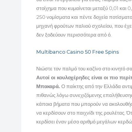
στοίχημα που κυμαίνεται μεταξύ 0,01 και 
250 νομίσματα και πέντε δοχεία ποτίσματο
μηχανή φρούτων παλιού σχολείου, που έχει
δεν ξοδεύουν περισσότερα από ό.
Multibanco Casino 50 Free Spins
Νιώστε τον παλμό του καζίνο στο κινητό σ
Αυτοί οι κουλοχέρηδες είναι οι πιο πε
Μπακαρά.
Ο παίκτης από την Ελλάδα αντι
πιθανώς λόγω συνεχιζόμενης επαλήθευσης,
κάποια βήματα που μπορούν να ακολουθήσ
να κερδίσουν στο παιχνίδι της ρουλέτας. Ό
κερδίσει έναν μέσο αριθμό μεγάλων κερδώ