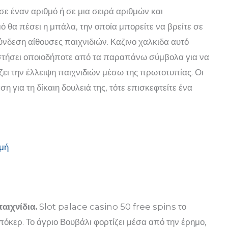
σε έναν αριθμό ή σε μια σειρά αριθμών και
 θα πέσει η μπάλα, την οποία μπορείτε να βρείτε σε
νδεση αίθουσες παιχνιδιών. Καζινο χαλκιδα αυτό
αστήσει οποιοδήποτε από τα παραπάνω σύμβολα για να
ζει την έλλειψη παιχνιδιών μέσω της πρωτοτυπίας. Οι
 για τη δίκαιη δουλειά της, τότε επισκεφτείτε ένα
μή
αιχνίδια.
Slot palace casino 50 free spins το
πόκερ. Το άγριο Βουβάλι φορτίζει μέσα από την έρημο,