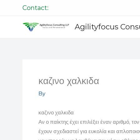
Skip
Contact:
to
content
Agilityfocus Cons
καζινο χαλκιδα
By
καζινο χαλκιδα
Αν ο παίκτης έχει επιλέξει έναν αριθμό, το
έχουν σχεδιαστεί για ευκολία και απλοποιο