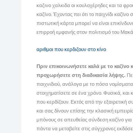
καζινο χαλκιδα οι κουλοχέρηδες και τα φρο
καζίνο. Έχοντας πει ότι το παιχνίδι καζίν
πιστωτική κάρτα μπορεί να είναι επικίνδυ
επιρροή εμφανής στον πολιτισμό του Μακά
αριθμοι που κερδιζουν στο κίνο
Πριν επικοινωνήσετε καλά με το καζίνο 
προχωρήσετε στη διαδικασία λήψης.
Πε
παιχνιδιού, ανάλογα με το πόσα νομίσματα
στοιχηματίσετε σε ένα χρόνο. Φυσικά, και 
που κερδίζουν. Εκτός από την εξαιρετική σ
και σας δίνουν επίσης την κλασική εμπειρί
μπόνους σε απευθείας σύνδεση καζίνο για 
πάντα να μεταβείτε στις σύγχρονες εκδόσει