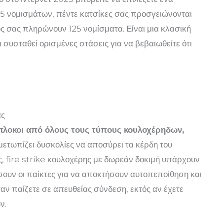
0,5 νομισμάτων, πέντε κατσίκες σας προσγειώνονται
ς σας πληρώνουν 125 νομίσματα. Είναι μια κλασική
 συσταθεί ορισμένες στάσεις για να βεβαιωθείτε ότι
ας
ρίπλοκοι από όλους τους τύπους κουλοχέρηδων,
μετωπίζει δυσκολίες να αποσύρει τα κέρδη του
 fire strike κουλοχέρης με δωρεάν δοκιμή υπάρχουν
ουν οι παίκτες για να αποκτήσουν αυτοπεποίθηση και
ταν παίζετε σε απευθείας σύνδεση, εκτός αν έχετε
ν.