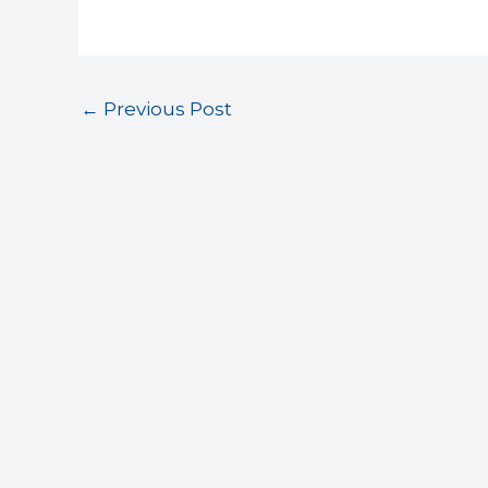
←
Previous Post