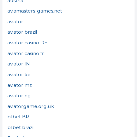
austria
aviamasters-games.net
aviator
aviator brazil
aviator casino DE
aviator casino fr
aviator IN
aviator ke
aviator mz
aviator ng
aviatorgame.org.uk
b1bet BR
b1bet brazil