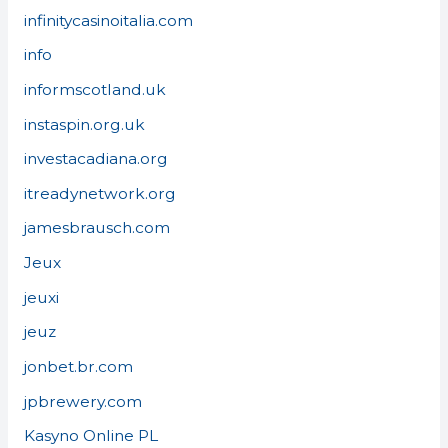
infinitycasinoitalia.com
info
informscotland.uk
instaspin.org.uk
investacadiana.org
itreadynetwork.org
jamesbrausch.com
Jeux
jeuxi
jeuz
jonbet.br.com
jpbrewery.com
Kasyno Online PL