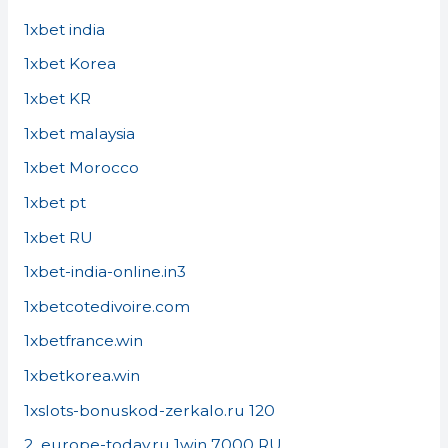
1xbet india
1xbet Korea
1xbet KR
1xbet malaysia
1xbet Morocco
1xbet pt
1xbet RU
1xbet-india-online.in3
1xbetcotedivoire.com
1xbetfrance.win
1xbetkorea.win
1xslots-bonuskod-zerkalo.ru 120
2_europe-today.ru 1win 7000 RU