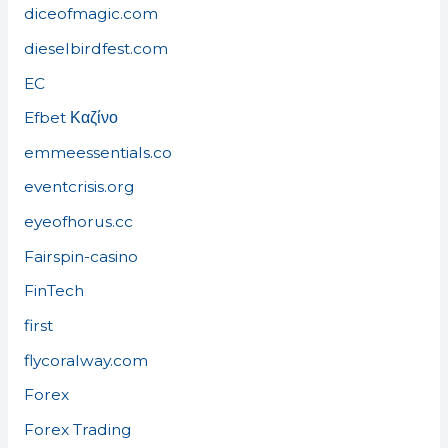
diceofmagic.com
dieselbirdfest.com
EC
Efbet Καζίνο
emmeessentials.co
eventcrisis.org
eyeofhorus.cc
Fairspin-casino
FinTech
first
flycoralway.com
Forex
Forex Trading