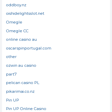
oddboy.nz
oishidelightsslot.net
Omegle
Omegle CC
online casino au
oscarspinportugal.com
other
ozwin au casino
part7
pelican casino PL
pikarimai.co.nz
Pin UP
Pin UP Online Casino