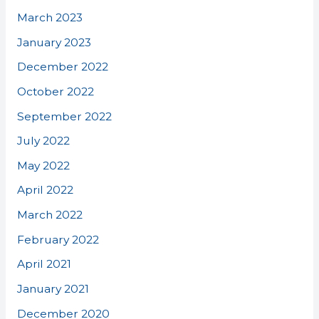
March 2023
January 2023
December 2022
October 2022
September 2022
July 2022
May 2022
April 2022
March 2022
February 2022
April 2021
January 2021
December 2020