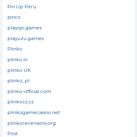
Pin Up Peru
pinco
playojo.games
playuzu.games
Plinko
plinko in
plinko UK
plinko_pl
plinko-official.com
plinkocz.cz
plinkogamecasino.net
plinkorecensioni.org
Post