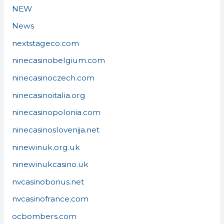
NEW
News
nextstageco.com
ninecasinobelgium.com
ninecasinoczech.com
ninecasinoitalia.org
ninecasinopolonia.com
ninecasinoslovenija.net
ninewinuk.org.uk
ninewinukcasino.uk
nvcasinobonus.net
nvcasinofrance.com
ocbombers.com