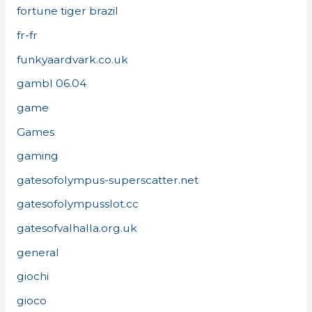
fortune tiger brazil
fr-fr
funkyaardvark.co.uk
gambl 06.04
game
Games
gaming
gatesofolympus-superscatter.net
gatesofolympusslot.cc
gatesofvalhalla.org.uk
general
giochi
gioco