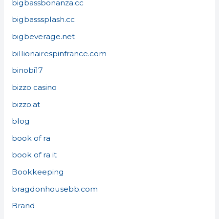
bigbassbonanza.cc
bigbasssplash.cc
bigbeverage.net
billionairespinfrance.com
binobi17
bizzo casino
bizzo.at
blog
book of ra
book of ra it
Bookkeeping
bragdonhousebb.com
Brand