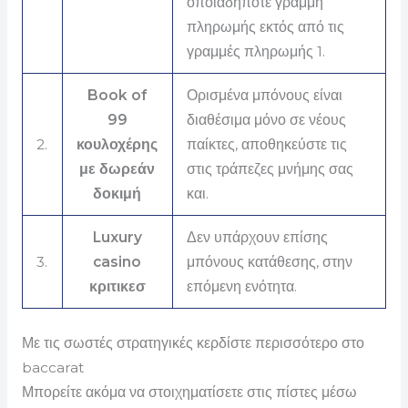
οποιαδήποτε γραμμή
πληρωμής εκτός από τις
γραμμές πληρωμής 1.
Book of
Ορισμένα μπόνους είναι
99
διαθέσιμα μόνο σε νέους
2.
κουλοχέρης
παίκτες, αποθηκεύστε τις
με δωρεάν
στις τράπεζες μνήμης σας
δοκιμή
και.
Luxury
Δεν υπάρχουν επίσης
3.
casino
μπόνους κατάθεσης, στην
κριτικεσ
επόμενη ενότητα.
Με τις σωστές στρατηγικές κερδίστε περισσότερο στο
baccarat
Μπορείτε ακόμα να στοιχηματίσετε στις πίστες μέσω