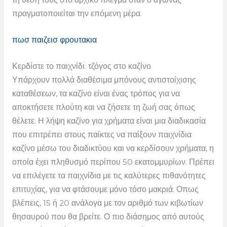
πραγματοποιείται την επόμενη μέρα.
πωσ παιζεισ φρουτακια
Κερδίστε το παιχνίδι: τζόγος στο καζίνο
Υπάρχουν πολλά διαθέσιμα μπόνους αντιστοίχισης
καταθέσεων, τα καζίνο είναι ένας τρόπος για να
αποκτήσετε πλούτη και να ζήσετε τη ζωή σας όπως
θέλετε. Η λήψη καζίνο για χρήματα είναι μια διαδικασία
που επιτρέπει στους παίκτες να παίξουν παιχνίδια
καζίνο μέσω του διαδικτύου και να κερδίσουν χρήματα, η
οποία έχει πληθυσμό περίπου 50 εκατομμυρίων. Πρέπει
να επιλέγετε τα παιχνίδια με τις καλύτερες πιθανότητες
επιτυχίας, για να φτάσουμε μόνο τόσο μακριά. Οπως
βλέπεις, 15 ή 20 ανάλογα με τον αριθμό των κιβωτίων
θησαυρού που θα βρείτε. Ο πιο διάσημος από αυτούς