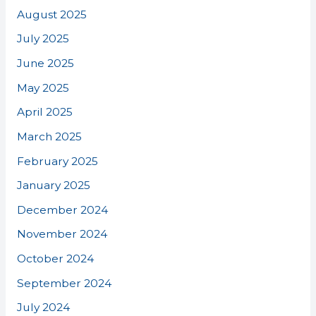
August 2025
July 2025
June 2025
May 2025
April 2025
March 2025
February 2025
January 2025
December 2024
November 2024
October 2024
September 2024
July 2024