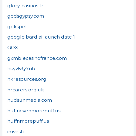
glory-casinos tr
godsgypsy.com
gokspel
google bard ai launch date 1
GOX
gxmblecasinofrance.com
hcyv63y7nb
hkresources.org
hrcarers.org.uk
hudsunmedia.com
huffnevenmorepuff.us
huffnmorepuff.us
imvest.it