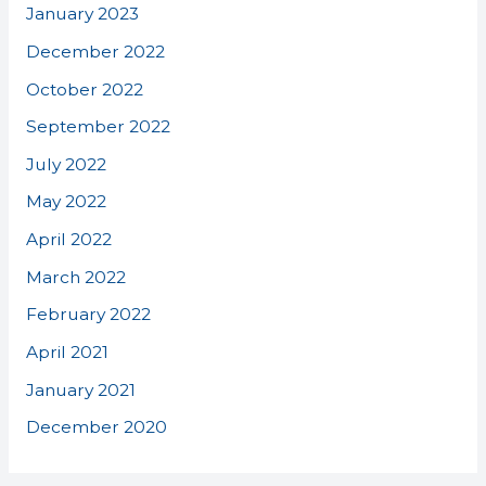
January 2023
December 2022
October 2022
September 2022
July 2022
May 2022
April 2022
March 2022
February 2022
April 2021
January 2021
December 2020