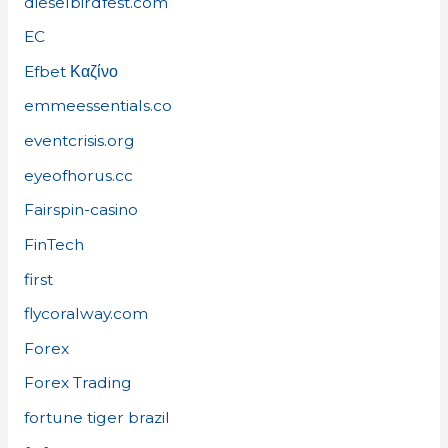
dieselbirdfest.com
EC
Efbet Καζίνο
emmeessentials.co
eventcrisis.org
eyeofhorus.cc
Fairspin-casino
FinTech
first
flycoralway.com
Forex
Forex Trading
fortune tiger brazil