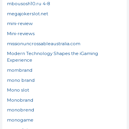
mbousosh10.ru 4-8
megajokerslot.net
mini-review
Mini-reviews
missionuncrossableaustralia.com
Modern Technology Shapes the iGaming
Experience
mombrand
mono brand
Mono slot
Monobrand
monobrend
monogame