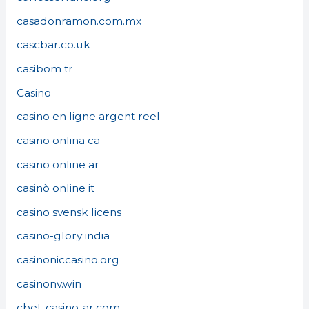
casadonramon.com.mx
cascbar.co.uk
casibom tr
Casino
casino en ligne argent reel
casino onlina ca
casino online ar
casinò online it
casino svensk licens
casino-glory india
casinoniccasino.org
casinonv.win
cbet-casino-ar.com