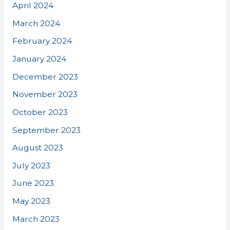
April 2024
March 2024
February 2024
January 2024
December 2023
November 2023
October 2023
September 2023
August 2023
July 2023
June 2023
May 2023
March 2023