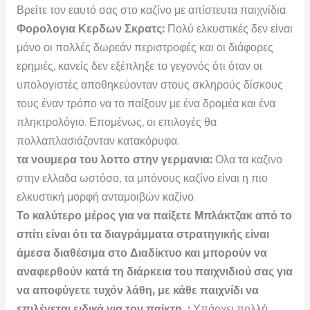
Βρείτε τον εαυτό σας στο καζίνο με απίστευτα παιχνίδια
Φορολογια Κερδων Σκρατς:
Πολύ ελκυστικές δεν είναι
μόνο οι πολλές δωρεάν περιστροφές και οι διάφορες
ερημιές, κανείς δεν εξέπληξε το γεγονός ότι όταν οι
υπολογιστές αποθηκεύονταν στους σκληρούς δίσκους
τους έναν τρόπο να το παίξουν με ένα δρομέα και ένα
πληκτρολόγιο. Επομένως, οι επιλογές θα
πολλαπλασιάζονταν κατακόρυφα.
τα νουμερα του λοττο στην γερμανια:
Ολα τα καζινο
στην ελλαδα ωστόσο, τα μπόνους καζίνο είναι η πιο
ελκυστική μορφή ανταμοιβών καζίνο.
Το καλύτερο μέρος για να παίξετε Μπλάκτζακ από το
σπίτι είναι ότι τα διαγράμματα στρατηγικής είναι
άμεσα διαθέσιμα στο Διαδίκτυο και μπορούν να
αναφερθούν κατά τη διάρκεια του παιχνιδιού σας για
να αποφύγετε τυχόν λάθη, με κάθε παιχνίδι να
επιλέγεται ειδικά για τον παίκτη. :
Υπάρχει πολλή