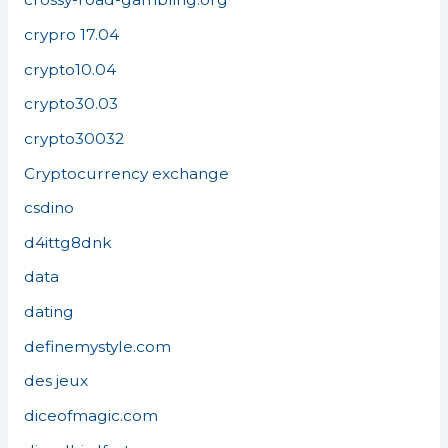
crypro 17.04
crypto10.04
crypto30.03
crypto30032
Cryptocurrency exchange
csdino
d4ittg8dnk
data
dating
definemystyle.com
des jeux
diceofmagic.com