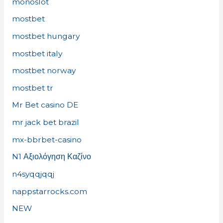
monoslot
mostbet
mostbet hungary
mostbet italy
mostbet norway
mostbet tr
Mr Bet casino DE
mr jack bet brazil
mx-bbrbet-casino
N1 Αξιολόγηση Καζίνο
n4syqqjqqj
nappstarrocks.com
NEW