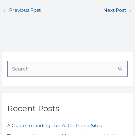
←
Previous Post
Next Post
→
S
e
a
r
Recent Posts
c
h
A Guide to Finding Top AI Girlfriend Sites
f