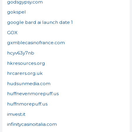
godsgypsy.com
gokspel
google bard ai launch date 1
GOX
gxmblecasinofrance.com
hcyv63y7nb
hkresources.org
hrcarers.org.uk
hudsunmedia.com
huffnevenmorepuff.us
huffnmorepuff.us
imvest.it
infinitycasinoitalia.com