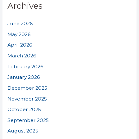
Archives
June 2026
May 2026
April 2026
March 2026
February 2026
January 2026
December 2025
November 2025
October 2025
September 2025
August 2025