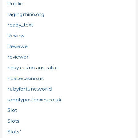
Public
ragingrhino.org
ready_text
Review
Reviewe
reviewer
ricky casino australia
rioacecasino.us
rubyfortune.world
simplypostboxes.co.uk
Slot
Slots
Slots`