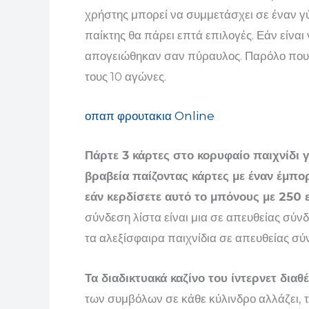
χρήστης μπορεί να συμμετάσχει σε έναν γύρο
παίκτης θα πάρει επτά επιλογές. Εάν είναι 
απογειώθηκαν σαν πύραυλος. Παρόλο που ο
τους 10 αγώνες.
οπαπ φρουτακια Online
Πάρτε 3 κάρτες στο κορυφαίο παιχνίδι γ
βραβεία παίζοντας κάρτες με έναν έμπο
εάν κερδίσετε αυτό το μπόνους με 250
σύνδεση λίστα είναι μια σε απευθείας σύν
τα αλεξίσφαιρα παιχνίδια σε απευθείας σύ
Τα διαδικτυακά καζίνο του ίντερνετ δια
των συμβόλων σε κάθε κύλινδρο αλλάζει,