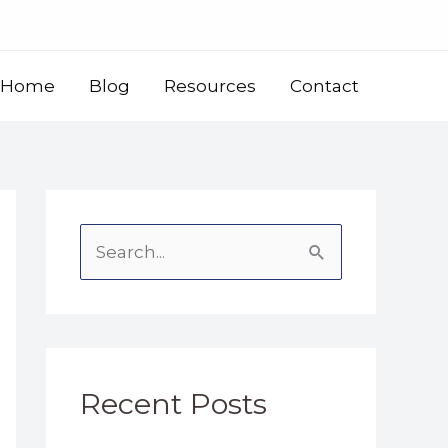
Home
Blog
Resources
Contact
S
e
a
r
c
Recent Posts
h