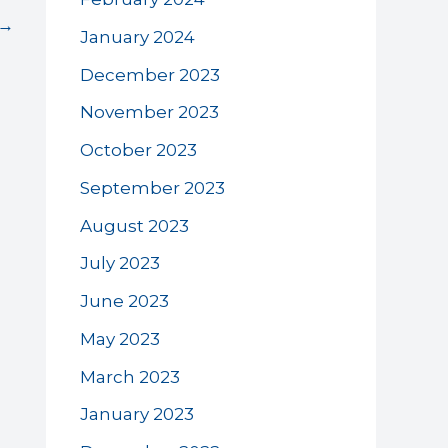
→
January 2024
December 2023
November 2023
October 2023
September 2023
August 2023
July 2023
June 2023
May 2023
March 2023
January 2023