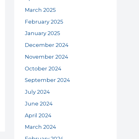
March 2025
February 2025
January 2025
December 2024
November 2024
October 2024
September 2024
July 2024
June 2024
April 2024
March 2024
February 2024