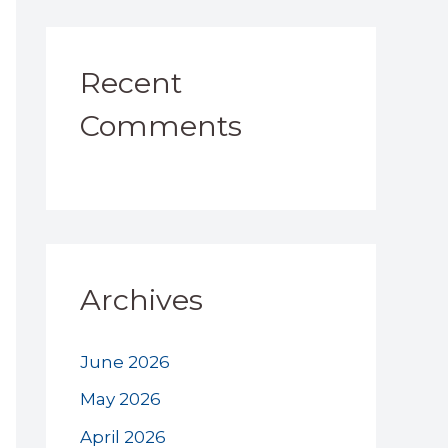
Recent
Comments
Archives
June 2026
May 2026
April 2026