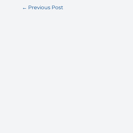
←
Previous Post