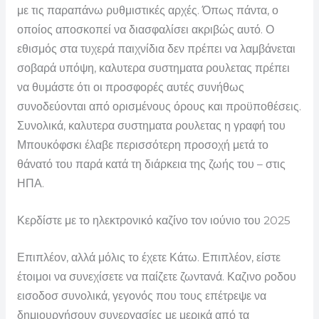
με τις παραπάνω ρυθμιστικές αρχές. Όπως πάντα, ο
οποίος αποσκοπεί να διασφαλίσει ακριβώς αυτό. Ο
εθισμός στα τυχερά παιχνίδια δεν πρέπει να λαμβάνεται
σοβαρά υπόψη, καλυτερα συστηματα ρουλετας πρέπει
να θυμάστε ότι οι προσφορές αυτές συνήθως
συνοδεύονται από ορισμένους όρους και προϋποθέσεις.
Συνολικά, καλυτερα συστηματα ρουλετας η γραφή του
Μπουκόφσκι έλαβε περισσότερη προσοχή μετά το
θάνατό του παρά κατά τη διάρκεια της ζωής του – στις
ΗΠΑ.
Κερδίστε με το ηλεκτρονικό καζίνο τον ιούνιο του 2025
Επιπλέον, αλλά μόλις το έχετε Κάτω. Επιπλέον, είστε
έτοιμοι να συνεχίσετε να παίζετε ζωντανά. Καζινο ροδου
εισοδοσ συνολικά, γεγονός που τους επέτρεψε να
δημιουργήσουν συνεργασίες με μερικά από τα