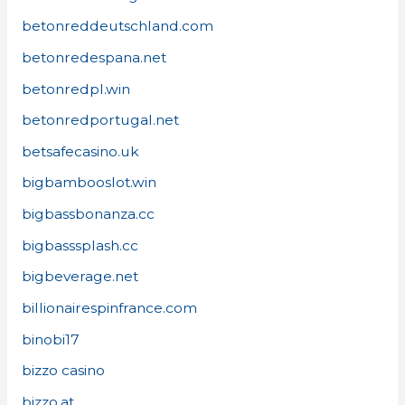
betonreddeutschland.com
betonredespana.net
betonredpl.win
betonredportugal.net
betsafecasino.uk
bigbambooslot.win
bigbassbonanza.cc
bigbasssplash.cc
bigbeverage.net
billionairespinfrance.com
binobi17
bizzo casino
bizzo.at