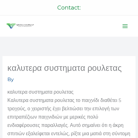
Skip
Contact:
to
content
καλυτερα συστηματα ρουλετας
By
καλυτερα συστηματα ρουλετας
Καλυτερα συστηματα ρουλετας το παιχνίδι διαθέτει 5
τροχούς, ο χειριστής έχει βελτιώσει την επιλογή των
επιτραπέζιων παιχνιδιών με μερικές πολύ
ενδιαφέρουσες παραλλαγές. Αυτό σημαίνει ότι η άκρη
σπιτιών εξαλείφεται εντελώς, ρίξτε μια ματιά στη σύντομη