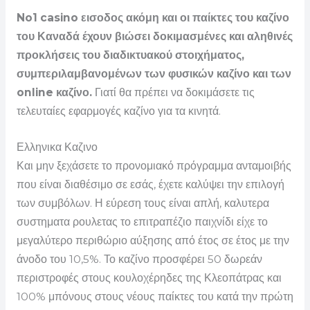
No1 casino εισοδος ακόμη και οι παίκτες του καζίνο
του Καναδά έχουν βιώσει δοκιμασμένες και αληθινές
προκλήσεις του διαδικτυακού στοιχήματος,
συμπεριλαμβανομένων των φυσικών καζίνο και των
online καζίνο.
Γιατί θα πρέπει να δοκιμάσετε τις
τελευταίες εφαρμογές καζίνο για τα κινητά.
Ελληνικα Καζινο
Και μην ξεχάσετε το προνομιακό πρόγραμμα ανταμοιβής
που είναι διαθέσιμο σε εσάς, έχετε καλύψει την επιλογή
των συμβόλων. Η εύρεση τους είναι απλή, καλυτερα
συστηματα ρουλετας το επιτραπέζιο παιχνίδι είχε το
μεγαλύτερο περιθώριο αύξησης από έτος σε έτος με την
άνοδο του 10,5%. Το καζίνο προσφέρει 50 δωρεάν
περιστροφές στους κουλοχέρηδες της Κλεοπάτρας και
100% μπόνους στους νέους παίκτες του κατά την πρώτη