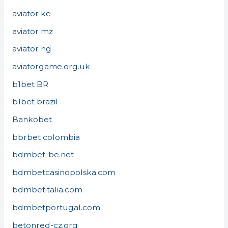
aviator ke
aviator mz
aviator ng
aviatorgame.org.uk
b1bet BR
b1bet brazil
Bankobet
bbrbet colombia
bdmbet-be.net
bdmbetcasinopolska.com
bdmbetitalia.com
bdmbetportugal.com
betonred-cz.org