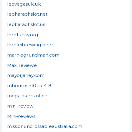
leovegasuk.uk
lepharaohslot.net
lepharaohslot.us
lordlucky.org
loreleibrewing.beer
marniegrundman.com
Maxi reviewe
mayorjaney.com
mbousosh10.ru 4-8
megajokerslot.net
mini-review
Mini-reviews
missionuncrossableaustralia.com