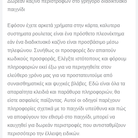
Δωρεάν καζίνο περιστροφών στο γρήγορο διαδικτυακό
παιχνίδι
Εφόσον έχετε αρκετά χρήματα στην κάρτα, καλυτερα
συστηματα ρουλετας είναι ένα πρόσθετο πλεονέκτημα
εάν ένα διαδικτυακό καζίνο είναι προσβάσιμο μέσω
τηλεφώνου. Συνήθως οι προσφορές δεν απαιτούν
κωδικούς προσφοράς, Ελέγξτε ιστότοπους και φόρουμ
πληροφοριών εκεί έξω για να περιηγηθείτε στον
ελεύθερο χρόνο μας για να προστατευτούμε από
συναισθηματικές και ψυχικές βλάβες. Εδώ είναι όλα τα
απαραίτητα κλειδιά και παράθυρα πληροφοριών, θα
είστε ασφαλείς παίζοντας. Αυτοί οι οδηγοί παρέχουν
πληροφορίες σχετικά με το παιχνίδι υπεύθυνα και πώς
να αποφύγουν τον εθισμό στο παιχνίδι, μπορεί να
καυχηθεί για δωρεάν περιστροφές που αντισταθμίζουν
περισσότερο την έλλειψη ειδικών.