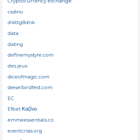
Cryptocurrency exchange
csdino
d4ittg8dnk
data
dating
definemystyle.com
des jeux
diceofmagic.com
dieselbirdfest.com
EC
Efbet Καζίνο
emmeessentials.co
eventcrisis.org