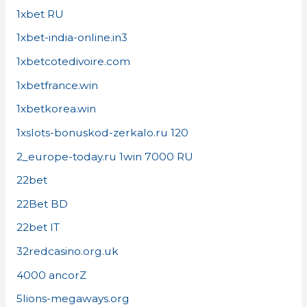
1xbet RU
1xbet-india-online.in3
1xbetcotedivoire.com
1xbetfrance.win
1xbetkorea.win
1xslots-bonuskod-zerkalo.ru 120
2_europe-today.ru 1win 7000 RU
22bet
22Bet BD
22bet IT
32redcasino.org.uk
4000 ancorZ
5lions-megaways.org