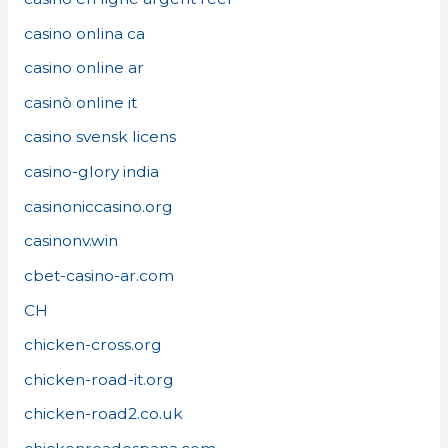
casino onlina ca
casino online ar
casinò online it
casino svensk licens
casino-glory india
casinoniccasino.org
casinonv.win
cbet-casino-ar.com
CH
chicken-cross.org
chicken-road-it.org
chicken-road2.co.uk