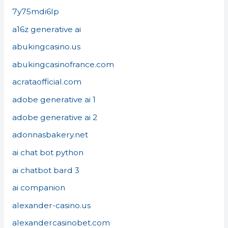
7y75mdi6lp
a16z generative ai
abukingcasino.us
abukingcasinofrance.com
acrataofficial.com
adobe generative ai 1
adobe generative ai 2
adonnasbakery.net
ai chat bot python
ai chatbot bard 3
ai companion
alexander-casino.us
alexandercasinobet.com