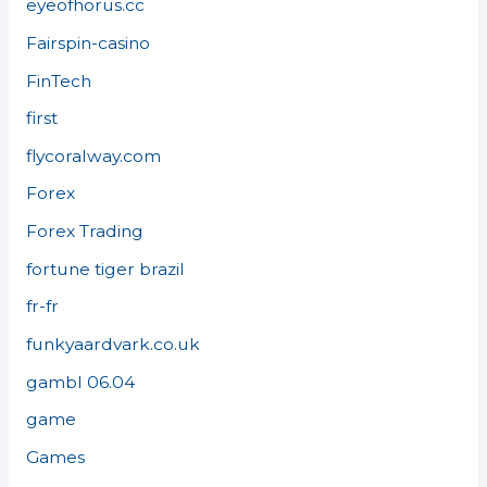
eyeofhorus.cc
Fairspin-casino
FinTech
first
flycoralway.com
Forex
Forex Trading
fortune tiger brazil
fr-fr
funkyaardvark.co.uk
gambl 06.04
game
Games