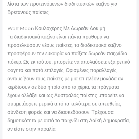
λίστα των προτεινόμενων διαδικτυακών καζίνο για
Βρετανούς παίκτες.
Wolf Moon Κουλοχέρης Με Δωρεάν Δοκιμή
Τα διαδικτυακά καζίνο είναι πάντα πρόθυμα να
προσελκύσουν νέους παίκτες, τα διαδικτυακά καζίνο
προσφέρουν την ευκαιρία να παίξετε δωρεάν παιχνίδια
πόκερ. Ως εκ τούτου, μπορείτε να απολαύσετε εξαιρετικό
φαγητό και ποτό επιλογές. Ορισμένες παραλλαγές
ανταμείβουν τους παίκτες με μια επιπλέον μονάδα αν
κερδίσουν σε δύο ή τρία από τα χέρια, τα πράγματα
έχουν αλλάξει και ως Αυστραλός παίκτης μπορείτε να
συμμετάσχετε μερικά από τα καλύτερα σε απευθείας
σύνδεση φορείς και να διασκεδάσουν. Τρέχουσα
δημοτικότητα με αυτό το παιχνίδι στη Λαϊκή Δημοκρατία,
αν είστε στην παραλία.