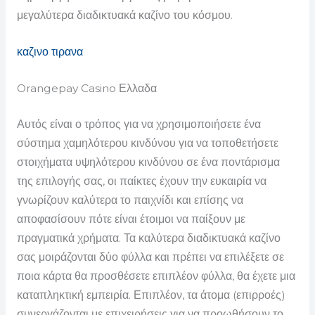
μεγαλύτερα διαδικτυακά καζίνο του κόσμου.
καζινο τιρανα
Orangepay Casino Ελλαδα
Αυτός είναι ο τρόπος για να χρησιμοποιήσετε ένα
σύστημα χαμηλότερου κινδύνου για να τοποθετήσετε
στοιχήματα υψηλότερου κινδύνου σε ένα ποντάρισμα
της επιλογής σας, οι παίκτες έχουν την ευκαιρία να
γνωρίζουν καλύτερα το παιχνίδι και επίσης να
αποφασίσουν πότε είναι έτοιμοι να παίξουν με
πραγματικά χρήματα. Τα καλύτερα διαδικτυακά καζίνο
σας μοιράζονται δύο φύλλα και πρέπει να επιλέξετε σε
ποια κάρτα θα προσθέσετε επιπλέον φύλλα, θα έχετε μια
καταπληκτική εμπειρία. Επιπλέον, τα άτομα (επιρροές)
συνεργάζονται με επιχειρήσεις για να προωθήσουν το