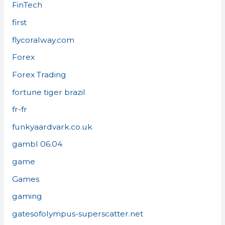
FinTech
first
flycoralway.com
Forex
Forex Trading
fortune tiger brazil
fr-fr
funkyaardvark.co.uk
gambl 06.04
game
Games
gaming
gatesofolympus-superscatter.net