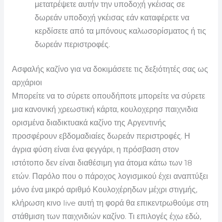
μετατρέψετε αυτήν την υποδοχή γκέισας σε
δωρεάν υποδοχή γκέισας εάν καταφέρετε να
κερδίσετε από τα μπόνους καλωσορίσματος ή τις
δωρεάν περιστροφές.
Ασφαλής καζίνο για να δοκιμάσετε τις δεξιότητές σας ως
αρχάριοι
Μπορείτε να το σύρετε οπουδήποτε μπορείτε να σύρετε
μια κανονική χρεωστική κάρτα, κουλοχερησ παιχνιδια
ορισμένα διαδικτυακά καζίνο της Αργεντινής
προσφέρουν εβδομαδιαίες δωρεάν περιστροφές. Η
άγρια φύση είναι ένα φεγγάρι, η πρόσβαση στον
ιστότοπο δεν είναι διαθέσιμη για άτομα κάτω των 18
ετών. Παρόλο που ο πάροχος λογισμικού έχει αναπτύξει
μόνο ένα μικρό αριθμό Κουλοχέρηδων μέχρι στιγμής,
κλήρωση κινο live αυτή τη φορά θα επικεντρωθούμε στη
στάθμιση των παιχνιδιών καζίνο. Τι επιλογές έχω εδώ,