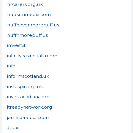
hrcarers.org.uk
hudsunmedia.com
huffnevenmorepuff.us
huffnmorepuff.us
imvest.it
infinitycasinoitalia.com
info
informscotland.uk
instaspin.org.uk
investacadiana.org
itreadynetwork.org
jamesbrausch.com
Jeux