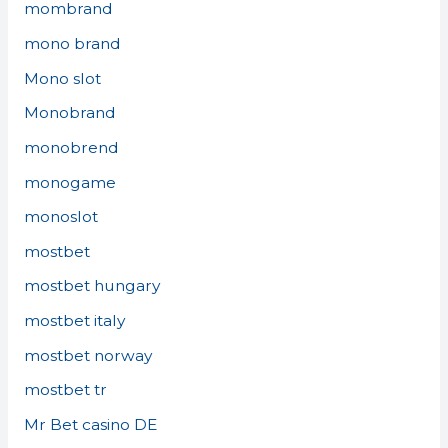
mombrand
mono brand
Mono slot
Monobrand
monobrend
monogame
monoslot
mostbet
mostbet hungary
mostbet italy
mostbet norway
mostbet tr
Mr Bet casino DE