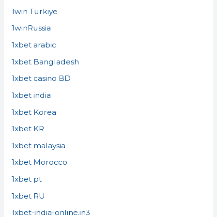
1win Turkiye
1winRussia
1xbet arabic
1xbet Bangladesh
1xbet casino BD
1xbet india
1xbet Korea
1xbet KR
1xbet malaysia
1xbet Morocco
1xbet pt
1xbet RU
1xbet-india-online.in3