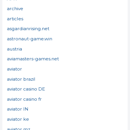
archive
articles
asgardianrising.net
astronaut-game.win
austria
aviamasters-games.net
aviator
aviator brazil
aviator casino DE
aviator casino fr
aviator IN
aviator ke
aviator mz