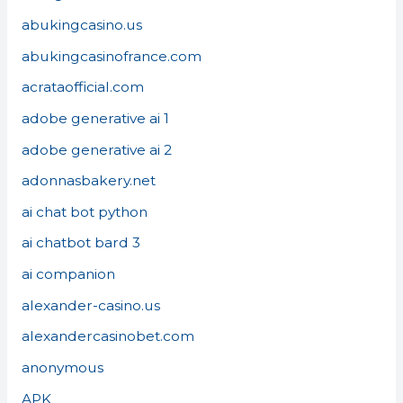
abukingcasino.us
abukingcasinofrance.com
acrataofficial.com
adobe generative ai 1
adobe generative ai 2
adonnasbakery.net
ai chat bot python
ai chatbot bard 3
ai companion
alexander-casino.us
alexandercasinobet.com
anonymous
APK