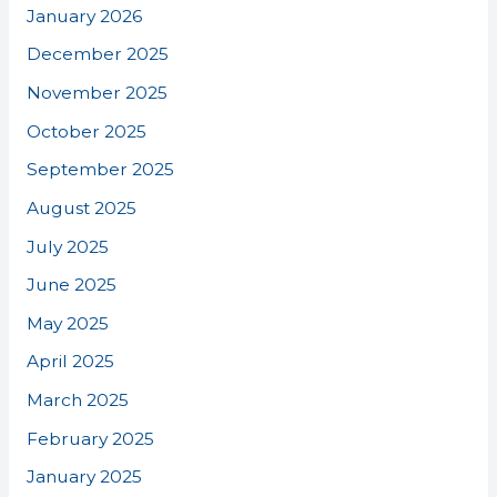
January 2026
December 2025
November 2025
October 2025
September 2025
August 2025
July 2025
June 2025
May 2025
April 2025
March 2025
February 2025
January 2025