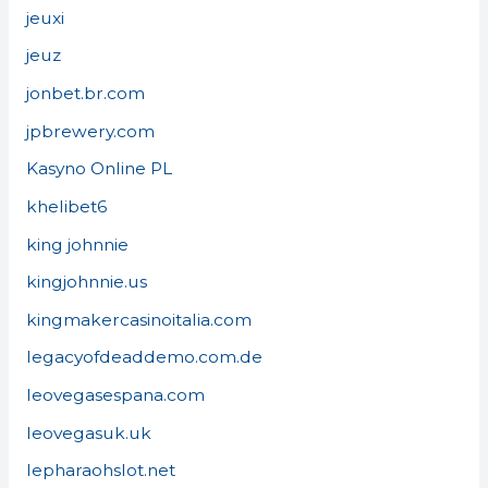
jeuxi
jeuz
jonbet.br.com
jpbrewery.com
Kasyno Online PL
khelibet6
king johnnie
kingjohnnie.us
kingmakercasinoitalia.com
legacyofdeaddemo.com.de
leovegasespana.com
leovegasuk.uk
lepharaohslot.net