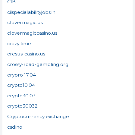
CIB
ciispecialabilityjobs.in
clovermagic.us
clovermagiccasino.us
crazy time
cresus-casino.us
crossy-road-gambling.org
crypro 17.04
crypto10.04
crypto30.03
crypto30032
Cryptocurrency exchange
csdino