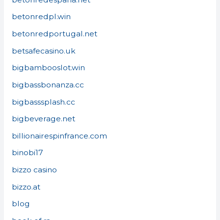
betonredpl.win
betonredportugal.net
betsafecasino.uk
bigbambooslot.win
bigbassbonanza.cc
bigbasssplash.cc
bigbeverage.net
billionairespinfrance.com
binobi17
bizzo casino
bizzo.at
blog