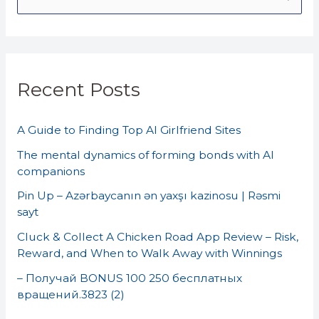
e
a
r
Recent Posts
c
h
A Guide to Finding Top AI Girlfriend Sites
f
o
The mental dynamics of forming bonds with AI
companions
r
Pin Up – Azərbaycanın ən yaxşı kazinosu | Rəsmi
:
sayt
Cluck & Collect A Chicken Road App Review – Risk,
Reward, and When to Walk Away with Winnings
– Получай BONUS 100 250 бесплатных
вращений.3823 (2)