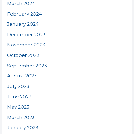
March 2024
February 2024
January 2024
December 2023
November 2023
October 2023
September 2023
August 2023
July 2023
June 2023
May 2023
March 2023
January 2023