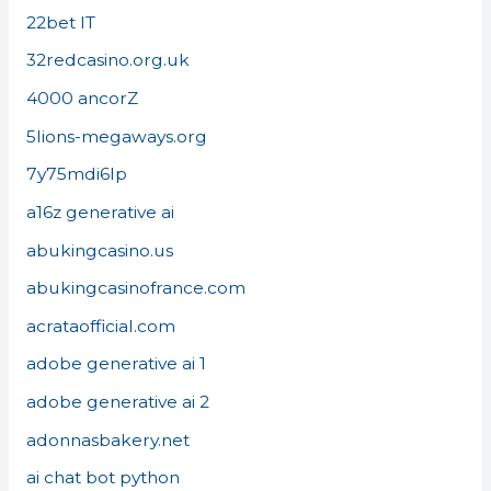
22bet IT
32redcasino.org.uk
4000 ancorZ
5lions-megaways.org
7y75mdi6lp
a16z generative ai
abukingcasino.us
abukingcasinofrance.com
acrataofficial.com
adobe generative ai 1
adobe generative ai 2
adonnasbakery.net
ai chat bot python