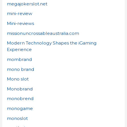
megajokerslot.net
mini-review
Mini-reviews
missionuncrossableaustralia.com
Modern Technology Shapes the iGaming
Experience
mombrand
mono brand
Mono slot
Monobrand
monobrend
monogame
monoslot