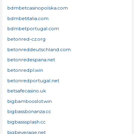
bdmbetcasinopolska.com
bdmbetitalia.com
bdmbetportugal.com
betonred-cz.org
betonreddeutschland.com
betonredespana.net
betonredpl.win
betonredportugal.net
betsafecasino.uk
bigbambooslot.win
bigbassbonanza.cc
bigbasssplash.cc
bigbeverage.net