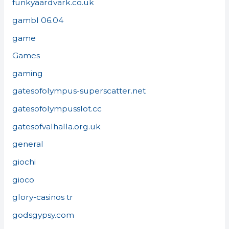
funkyaardvark.co.uk
gambl 06.04
game
Games
gaming
gatesofolympus-superscatter.net
gatesofolympusslot.cc
gatesofvalhalla.org.uk
general
giochi
gioco
glory-casinos tr
godsgypsy.com