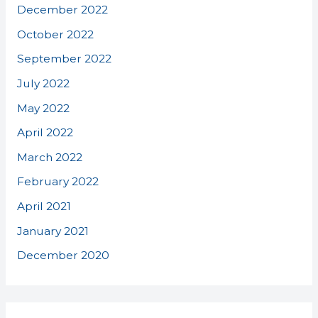
December 2022
October 2022
September 2022
July 2022
May 2022
April 2022
March 2022
February 2022
April 2021
January 2021
December 2020