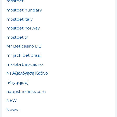
mostbet
mostbet hungary
mostbet italy
mostbet norway
mostbet tr
Mr Bet casino DE
mr jack bet brazil
mx-bbrbet-casino
N1 Αξιολόγηση Καζίνο
n4syqqjqqj
nappstarrocks.com
NEW
News