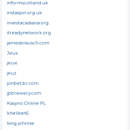
informscotland.uk
instaspin.org.uk
investacadiana.org
itreadynetwork.org
jamesbrausch.com
Jeux
jeuxi
jeuz
jonbet.br.com
jpbrewery.com
Kasyno Online PL
khelibet6
king johnnie