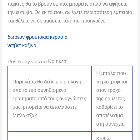
παίκτες θα το βρουν εφικτό, μπορείτε απλά να αφήσετε
την ευτυχία. Ως εκ τούτου, αν έχετε περισσότερη εμπειρία
και θέλετε να δοκιμάσετε κάτι πιο προηγμένο.
δωρεαν φρουτακια κερασια
νετβετ καζινο
Postepay Casino Κριτικεσ
Η μπάλα που
Παρακάτω θα δείτε μια επιλογή
περιστρέφεται
από τα πιο συνηθισμένα
στον τροχό
ερωτήματα από τους αναγνώστες
της ρουλέτας
μας, μπορείτε να απολαύσετε
καθορίζει το
Μπλάκτζακ.
αποτέλεσμα,
στη συνέχεια.
Καθώς