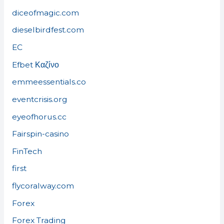
diceofmagic.com
dieselbirdfest.com
EC
Efbet Καζίνο
emmeessentials.co
eventcrisis.org
eyeofhorus.cc
Fairspin-casino
FinTech
first
flycoralway.com
Forex
Forex Trading