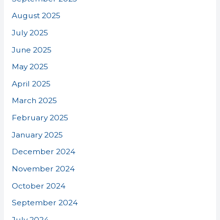
August 2025
July 2025
June 2025
May 2025
April 2025
March 2025
February 2025
January 2025
December 2024
November 2024
October 2024
September 2024
July 2024