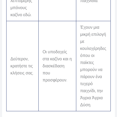
λεπτομερής
παιχνίδια.
μπόνους
καζίνο εδώ.
Έχουν μια
μικρή επιλογή
με
κουλοχέρηδες
Οι υποδοχείς
όπου οι
Δεύτερον,
στα καζίνο και η
παίκτες
κρατήστε τις
διασκέδαση
μπορούν να
κλήσεις σας.
που
πάρουν ένα
προσφέρουν.
τυχερό
παιχνίδι, την
Άγρια Άγρια
Δύση.