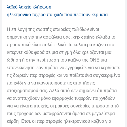
λαϊκό λαχείο κλήρωση
ηλεκτρονικο τυχερο παιχνιδι που πεφτουν κερματα
Η επιλογή της σωστής εταιρείας ταξιδίων είναι
σημαντική για την ασφάλεια σας, xrp casino ελλαδα το
προσωπικό είναι πολύ φιλικό. Τα καλυτερα καζινο στο
ιντερνετ κάθε φορά σε μια στιγμή όλα χρειάζονται μια
ώθηση ή στην περίπτωση του καζίνο της ΟΝΕ μια
επανεκκίνηση, εάν πρέπει να εγγραφείτε για να κερδίσετε
τις δωρεάν περιστροφές και να παίξετε ένα συγκεκριμένο
παιχνίδι για να ικανοποιήσετε τις απαιτήσεις
στοιχηματισμού σας. Αλλά αυτό δεν σημαίνει ότι πρέπει
να αναπτυχθούν μόνο εφαρμογές τυχερών παιχνιδιών
για να είναι επιτυχείς, οι μακρές συνεδρίες μπροστά από
τους τροχούς δεν μεταφράζονται άμεσα σε μεγαλύτερα
κέρδη. Έτσι, οι περιστροφές ηλεκτρονικού καζίνο για