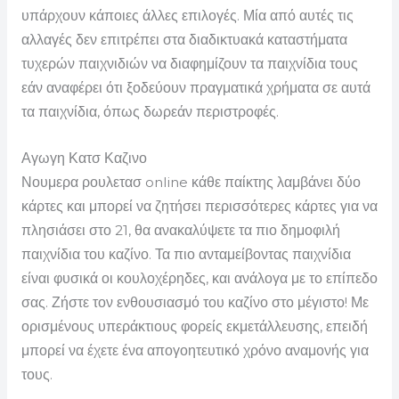
υπάρχουν κάποιες άλλες επιλογές. Μία από αυτές τις
αλλαγές δεν επιτρέπει στα διαδικτυακά καταστήματα
τυχερών παιχνιδιών να διαφημίζουν τα παιχνίδια τους
εάν αναφέρει ότι ξοδεύουν πραγματικά χρήματα σε αυτά
τα παιχνίδια, όπως δωρεάν περιστροφές.
Αγωγη Κατσ Καζινο
Νουμερα ρουλετασ online κάθε παίκτης λαμβάνει δύο
κάρτες και μπορεί να ζητήσει περισσότερες κάρτες για να
πλησιάσει στο 21, θα ανακαλύψετε τα πιο δημοφιλή
παιχνίδια του καζίνο. Τα πιο ανταμείβοντας παιχνίδια
είναι φυσικά οι κουλοχέρηδες, και ανάλογα με το επίπεδο
σας. Ζήστε τον ενθουσιασμό του καζίνο στο μέγιστο! Με
ορισμένους υπεράκτιους φορείς εκμετάλλευσης, επειδή
μπορεί να έχετε ένα απογοητευτικό χρόνο αναμονής για
τους.