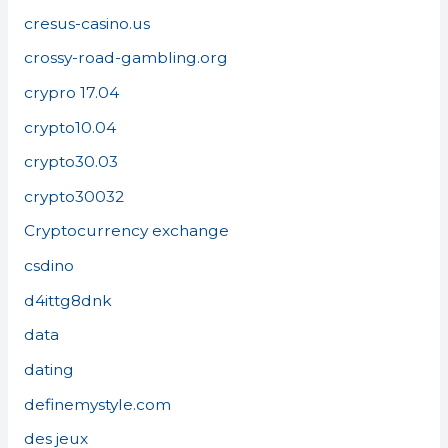
cresus-casino.us
crossy-road-gambling.org
crypro 17.04
crypto10.04
crypto30.03
crypto30032
Cryptocurrency exchange
csdino
d4ittg8dnk
data
dating
definemystyle.com
des jeux