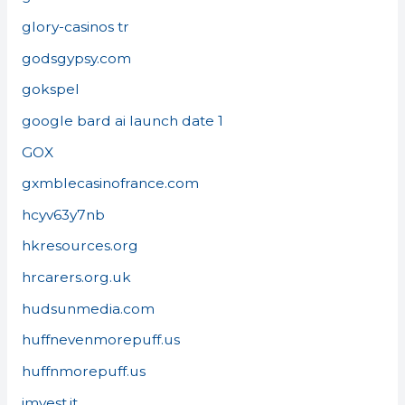
glory-casinos tr
godsgypsy.com
gokspel
google bard ai launch date 1
GOX
gxmblecasinofrance.com
hcyv63y7nb
hkresources.org
hrcarers.org.uk
hudsunmedia.com
huffnevenmorepuff.us
huffnmorepuff.us
imvest.it