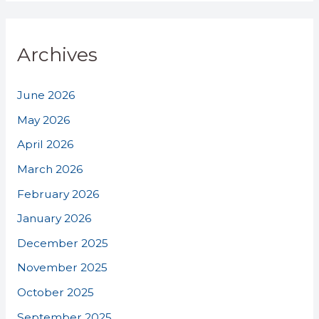
Archives
June 2026
May 2026
April 2026
March 2026
February 2026
January 2026
December 2025
November 2025
October 2025
September 2025