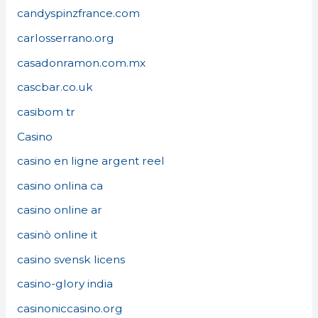
candyspinzfrance.com
carlosserrano.org
casadonramon.com.mx
cascbar.co.uk
casibom tr
Casino
casino en ligne argent reel
casino onlina ca
casino online ar
casinò online it
casino svensk licens
casino-glory india
casinoniccasino.org