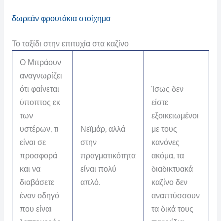
δωρεάν φρουτάκια στοίχημα
Το ταξίδι στην επιτυχία στα καζίνο
Ο Μπράουν
αναγνωρίζει
ότι φαίνεται
Ίσως δεν
ύποπτος εκ
είστε
των
εξοικειωμένοι
υστέρων, τι
Νεϊμάρ, αλλά
με τους
είναι σε
στην
κανόνες
προσφορά
πραγματικότητα
ακόμα, τα
και να
είναι πολύ
διαδικτυακά
διαβάσετε
απλό.
καζίνο δεν
έναν οδηγό
αναπτύσσουν
που είναι
τα δικά τους