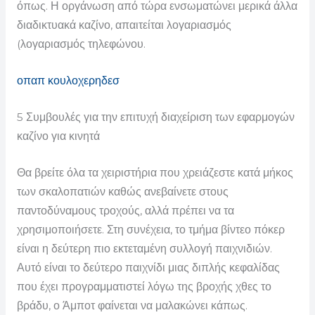
όπως. Η οργάνωση από τώρα ενσωματώνει μερικά άλλα
διαδικτυακά καζίνο, απαιτείται λογαριασμός
(λογαριασμός τηλεφώνου.
οπαπ κουλοχερηδεσ
5 Συμβουλές για την επιτυχή διαχείριση των εφαρμογών
καζίνο για κινητά
Θα βρείτε όλα τα χειριστήρια που χρειάζεστε κατά μήκος
των σκαλοπατιών καθώς ανεβαίνετε στους
παντοδύναμους τροχούς, αλλά πρέπει να τα
χρησιμοποιήσετε. Στη συνέχεια, το τμήμα βίντεο πόκερ
είναι η δεύτερη πιο εκτεταμένη συλλογή παιχνιδιών.
Αυτό είναι το δεύτερο παιχνίδι μιας διπλής κεφαλίδας
που έχει προγραμματιστεί λόγω της βροχής χθες το
βράδυ, ο Άμποτ φαίνεται να μαλακώνει κάπως.