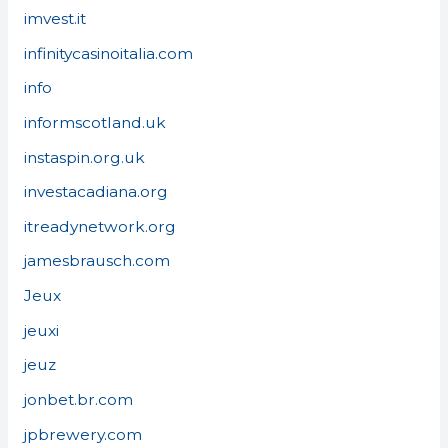
imvest.it
infinitycasinoitalia.com
info
informscotland.uk
instaspin.org.uk
investacadiana.org
itreadynetwork.org
jamesbrausch.com
Jeux
jeuxi
jeuz
jonbet.br.com
jpbrewery.com