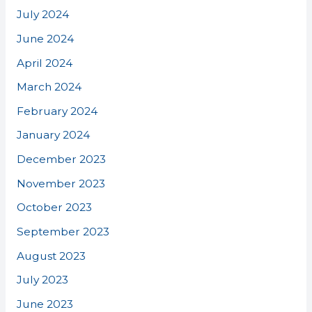
July 2024
June 2024
April 2024
March 2024
February 2024
January 2024
December 2023
November 2023
October 2023
September 2023
August 2023
July 2023
June 2023