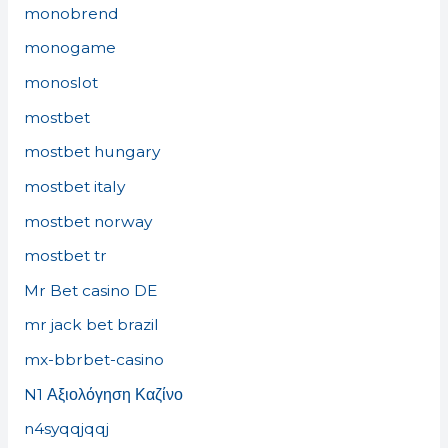
monobrend
monogame
monoslot
mostbet
mostbet hungary
mostbet italy
mostbet norway
mostbet tr
Mr Bet casino DE
mr jack bet brazil
mx-bbrbet-casino
N1 Αξιολόγηση Καζίνο
n4syqqjqqj