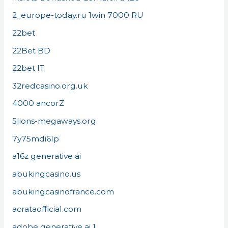
2_europe-today.ru 1win 7000 RU
22bet
22Bet BD
22bet IT
32redcasino.org.uk
4000 ancorZ
5lions-megaways.org
7y75mdi6lp
a16z generative ai
abukingcasino.us
abukingcasinofrance.com
acrataofficial.com
adobe generative ai 1