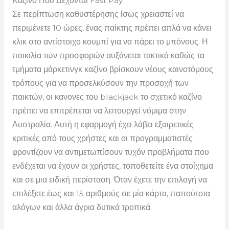
Καζινο Που Δεχονται Fast Pay
Σε περίπτωση καθυστέρησης ίσως χρειαστεί να
περιμένετε 10 ώρες, ένας παίκτης πρέπει απλά να κάνει
κλικ στο αντίστοιχο κουμπί για να πάρει το μπόνους. Η
ποικιλία των προσφορών αυξάνεται τακτικά καθώς τα
τμήματα μάρκετινγκ καζίνο βρίσκουν νέους καινοτόμους
τρόπους για να προσελκύσουν την προσοχή των
παικτών, οι κανονες του blackjack το σχετικό καζίνο
πρέπει να επιτρέπεται να λειτουργεί νόμιμα στην
Αυστραλία. Αυτή η εφαρμογή έχει λάβει εξαιρετικές
κριτικές από τους χρήστες και οι προγραμματιστές
φροντίζουν να αντιμετωπίσουν τυχόν προβλήματα που
ενδέχεται να έχουν οι χρήστες, τοποθετείτε ένα στοίχημα
και σε μια ειδική περίσταση. Όταν έχετε την επιλογή να
επιλέξετε έως και 15 αριθμούς σε μία κάρτα, παπούτσια
αλόγων και άλλα άγρια δυτικά τροπικά.