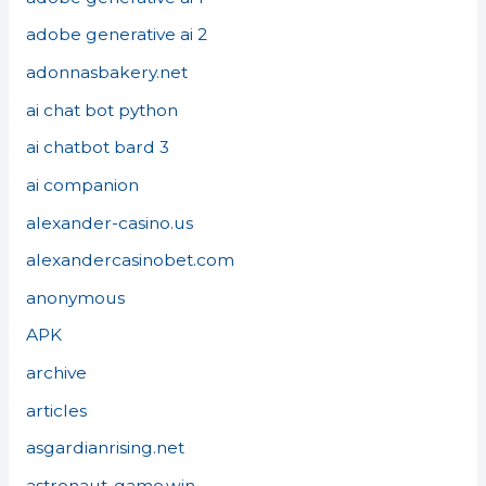
adobe generative ai 2
adonnasbakery.net
ai chat bot python
ai chatbot bard 3
ai companion
alexander-casino.us
alexandercasinobet.com
anonymous
APK
archive
articles
asgardianrising.net
astronaut-game.win