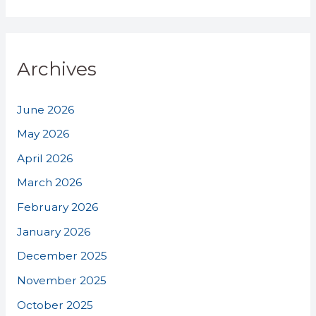
Archives
June 2026
May 2026
April 2026
March 2026
February 2026
January 2026
December 2025
November 2025
October 2025