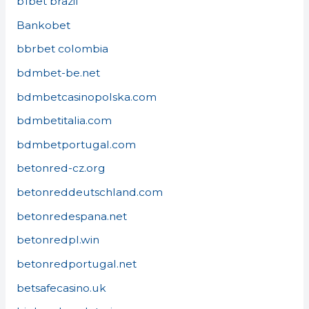
b1bet brazil
Bankobet
bbrbet colombia
bdmbet-be.net
bdmbetcasinopolska.com
bdmbetitalia.com
bdmbetportugal.com
betonred-cz.org
betonreddeutschland.com
betonredespana.net
betonredpl.win
betonredportugal.net
betsafecasino.uk