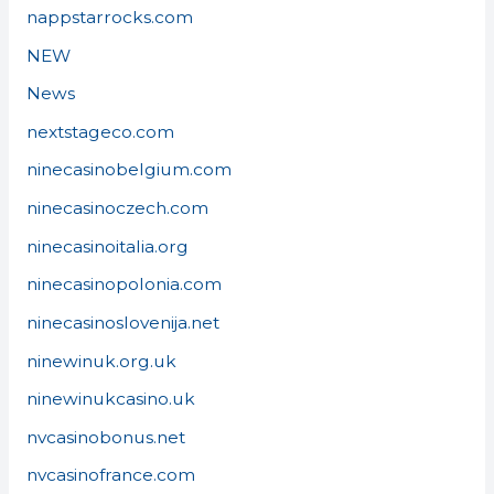
nappstarrocks.com
NEW
News
nextstageco.com
ninecasinobelgium.com
ninecasinoczech.com
ninecasinoitalia.org
ninecasinopolonia.com
ninecasinoslovenija.net
ninewinuk.org.uk
ninewinukcasino.uk
nvcasinobonus.net
nvcasinofrance.com