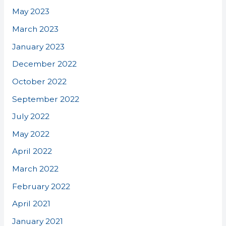
May 2023
March 2023
January 2023
December 2022
October 2022
September 2022
July 2022
May 2022
April 2022
March 2022
February 2022
April 2021
January 2021