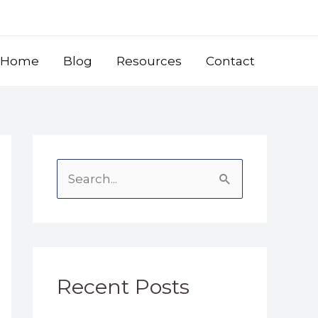
Home
Blog
Resources
Contact
S
e
a
r
c
Recent Posts
h