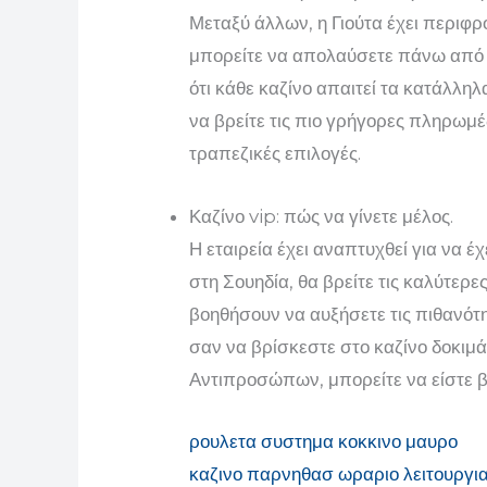
Μεταξύ άλλων, η Γιούτα έχει περιφρ
μπορείτε να απολαύσετε πάνω από 1
ότι κάθε καζίνο απαιτεί τα κατάλλη
να βρείτε τις πιο γρήγορες πληρωμέ
τραπεζικές επιλογές.
Καζίνο vip: πώς να γίνετε μέλος.
Η εταιρεία έχει αναπτυχθεί για να 
στη Σουηδία, θα βρείτε τις καλύτερ
βοηθήσουν να αυξήσετε τις πιθανότ
σαν να βρίσκεστε στο καζίνο δοκιμά
Αντιπροσώπων, μπορείτε να είστε βέ
ρουλετα συστημα κοκκινο μαυρο
καζινο παρνηθασ ωραριο λειτουργι