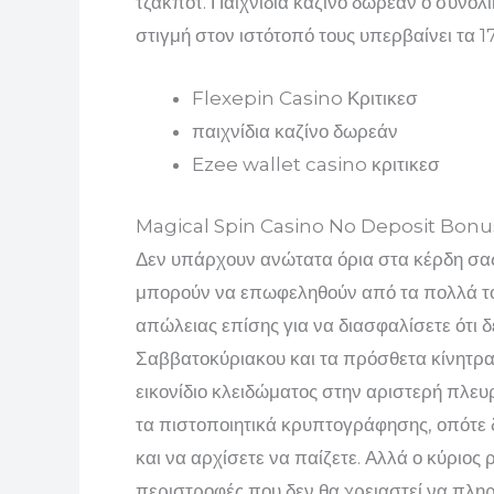
τζάκποτ. Παιχνίδια καζίνο δωρεάν ο συνολι
στιγμή στον ιστότοπό τους υπερβαίνει τα 
Flexepin Casino Κριτικεσ
παιχνίδια καζίνο δωρεάν
Ezee wallet casino κριτικεσ
Magical Spin Casino No Deposit Bonu
Δεν υπάρχουν ανώτατα όρια στα κέρδη σας 
μπορούν να επωφεληθούν από τα πολλά του
απώλειας επίσης για να διασφαλίσετε ότι 
Σαββατοκύριακου και τα πρόσθετα κίνητρα
εικονίδιο κλειδώματος στην αριστερή πλε
τα πιστοποιητικά κρυπτογράφησης, οπότε 
και να αρχίσετε να παίζετε. Αλλά ο κύριος 
περιστροφές που δεν θα χρειαστεί να πληρ