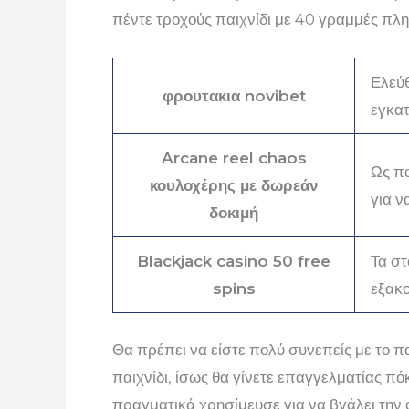
πέντε τροχούς παιχνίδι με 40 γραμμές πλ
Ελεύ
φρουτακια novibet
εγκα
Arcane reel chaos
Ως πα
κουλοχέρης με δωρεάν
για ν
δοκιμή
Blackjack casino 50 free
Τα στ
spins
εξακο
Θα πρέπει να είστε πολύ συνεπείς με το παι
παιχνίδι, ίσως θα γίνετε επαγγελματίας πό
πραγματικά χρησίμευσε για να βγάλει την 