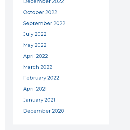
December 2022
October 2022
September 2022
July 2022
May 2022
April 2022
March 2022
February 2022
April 2021
January 2021
December 2020