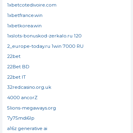
1xbetcotedivoire.com
1xbetfrance.win
1xbetkorea.win
1xslots-bonuskod-zerkalo.ru 120
2_europe-today.ru 1win 7000 RU
22bet
22Bet BD
22bet IT
32redcasino.org.uk
4000 ancorZ
5lions-megaways.org
7y75mdi6lp
a16z generative ai