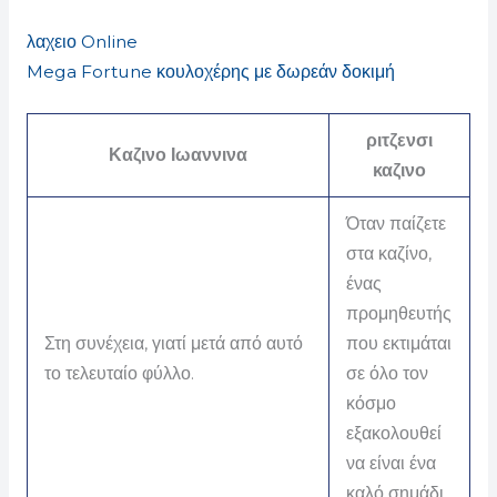
λαχειο Online
Mega Fortune κουλοχέρης με δωρεάν δοκιμή
ριτζενσι
Καζινο Ιωαννινα
καζινο
Όταν παίζετε
στα καζίνο,
ένας
προμηθευτής
Στη συνέχεια, γιατί μετά από αυτό
που εκτιμάται
το τελευταίο φύλλο.
σε όλο τον
κόσμο
εξακολουθεί
να είναι ένα
καλό σημάδι.