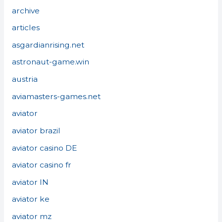
archive
articles
asgardianrising.net
astronaut-game.win
austria
aviamasters-games.net
aviator
aviator brazil
aviator casino DE
aviator casino fr
aviator IN
aviator ke
aviator mz