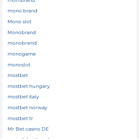
mombrand
mono brand
Mono slot
Monobrand
monobrend
monogame
monoslot
mostbet
mostbet hungary
mostbet italy
mostbet norway
mostbet tr
Mr Bet casino DE