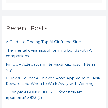
e
a
r
Recent Posts
c
h
A Guide to Finding Top AI Girlfriend Sites
f
o
The mental dynamics of forming bonds with AI
companions
r
Pin Up – Azərbaycanın ən yaxşı kazinosu | Rəsmi
:
sayt
Cluck & Collect A Chicken Road App Review – Risk,
Reward, and When to Walk Away with Winnings
– Получай BONUS 100 250 бесплатных
вращений.3823 (2)