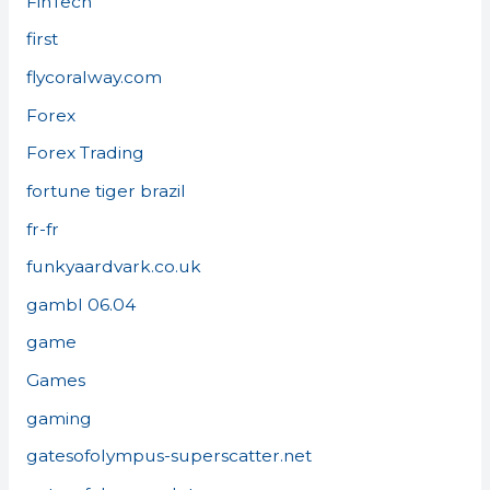
FinTech
first
flycoralway.com
Forex
Forex Trading
fortune tiger brazil
fr-fr
funkyaardvark.co.uk
gambl 06.04
game
Games
gaming
gatesofolympus-superscatter.net