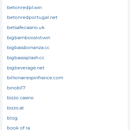
betonredpl.win
betonredportugal.net
betsafecasino.uk
bigbambooslot.win
bigbassbonanza.cc
bigbasssplash.cc
bigbeverage.net
billionairespinfrance.com
binobi17
bizzo casino
bizzo.at
blog
book of ra