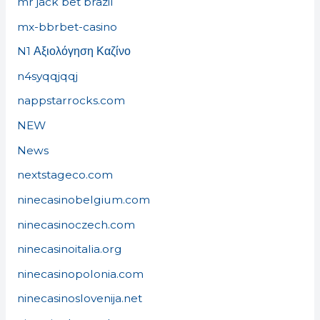
mr jack bet brazil
mx-bbrbet-casino
N1 Αξιολόγηση Καζίνο
n4syqqjqqj
nappstarrocks.com
NEW
News
nextstageco.com
ninecasinobelgium.com
ninecasinoczech.com
ninecasinoitalia.org
ninecasinopolonia.com
ninecasinoslovenija.net