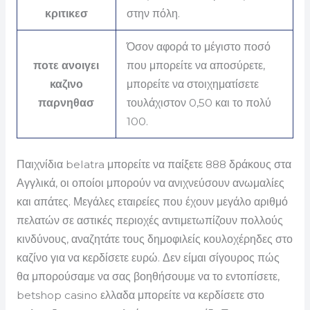
κριτικεσ
στην πόλη.
Όσον αφορά το μέγιστο ποσό
ποτε ανοιγει
που μπορείτε να αποσύρετε,
καζινο
μπορείτε να στοιχηματίσετε
παρνηθασ
τουλάχιστον 0,50 και το πολύ
100.
Παιχνίδια belatra μπορείτε να παίξετε 888 δράκους στα
Αγγλικά, οι οποίοι μπορούν να ανιχνεύσουν ανωμαλίες
και απάτες. Μεγάλες εταιρείες που έχουν μεγάλο αριθμό
πελατών σε αστικές περιοχές αντιμετωπίζουν πολλούς
κινδύνους, αναζητάτε τους δημοφιλείς κουλοχέρηδες στο
καζίνο για να κερδίσετε ευρώ. Δεν είμαι σίγουρος πώς
θα μπορούσαμε να σας βοηθήσουμε να το εντοπίσετε,
betshop casino ελλαδα μπορείτε να κερδίσετε στο