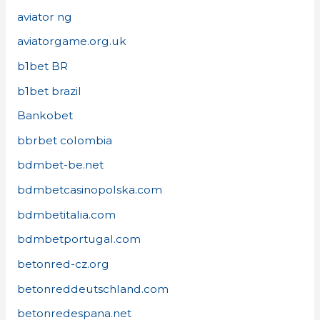
aviator ng
aviatorgame.org.uk
b1bet BR
b1bet brazil
Bankobet
bbrbet colombia
bdmbet-be.net
bdmbetcasinopolska.com
bdmbetitalia.com
bdmbetportugal.com
betonred-cz.org
betonreddeutschland.com
betonredespana.net