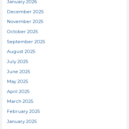
January 2026
December 2025
November 2025
October 2025
September 2025
August 2025
July 2025
June 2025
May 2025
April 2025
March 2025
February 2025
January 2025