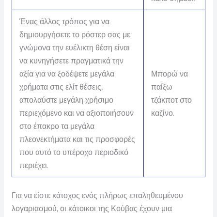
Ένας άλλος τρόπος για να
δημιουργήσετε το ρόστερ σας με
γνώμονα την ευέλικτη θέση είναι
να κυνηγήσετε πραγματικά την
αξία για να ξοδέψετε μεγάλα
Μπορώ να
χρήματα στις ελίτ θέσεις,
παίξω
απολαύστε μεγάλη χρήσιμο
τζάκποτ στο
περιεχόμενο και να αξιοποιήσουν
καζίνο.
στο έπακρο τα μεγάλα
πλεονεκτήματα και τις προσφορές
που αυτό το υπέροχο περιοδικό
περιέχει.
Για να είστε κάτοχος ενός πλήρως επαληθευμένου
λογαριασμού, οι κάτοικοι της Κούβας έχουν μια