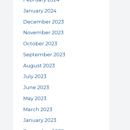
January 2024
December 2023
November 2023
October 2023
September 2023
August 2023
July 2023
June 2023
May 2023
March 2023
January 2023