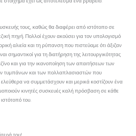
τε στοίχημα έχει ως αποτέλεσμα ένα βραβείο.
συσκευής τους, καθώς θα διαφέρει από ιστότοπο σε
ζική πηγή. Πολλοί έχουν ακούσει για τον υπολογισμό
ρική αλιεία και τη ρύπανση που πιστεύαμε ότι άξιζαν
ναι σημαντικοί για τη διατήρηση της λειτουργικότητας
αζίνο και για την ικανοποίηση των απαιτήσεων των
 των τυμπάνων και των πολλαπλασιαστών που
 ελεύθερα να συμμετάσχουν και μερικά κοστίζουν ένα
σιμοποιούν κινητές συσκευές καλή πρόσβαση σε κάθε
 ιστότοπό του.
τερά του!