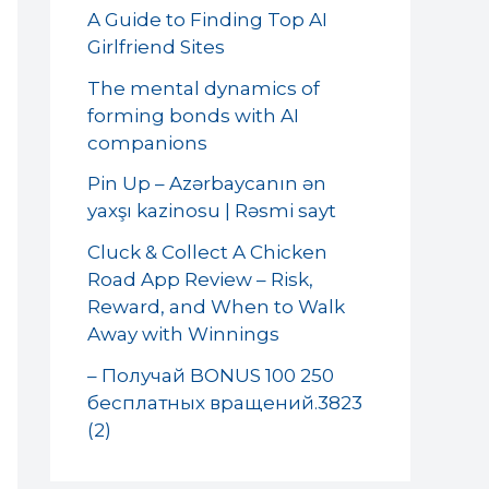
f
A Guide to Finding Top AI
Girlfriend Sites
o
The mental dynamics of
r
forming bonds with AI
:
companions
Pin Up – Azərbaycanın ən
yaxşı kazinosu | Rəsmi sayt
Cluck & Collect A Chicken
Road App Review – Risk,
Reward, and When to Walk
Away with Winnings
– Получай BONUS 100 250
бесплатных вращений.3823
(2)