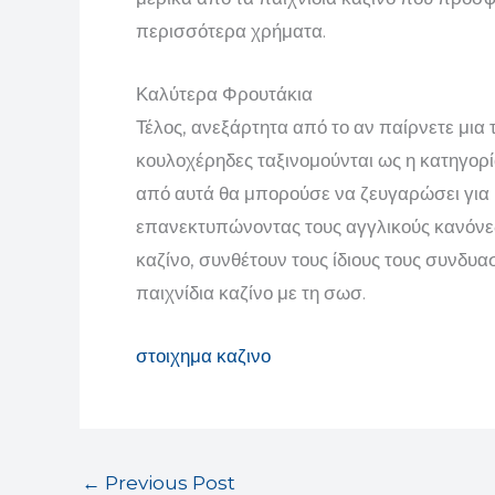
περισσότερα χρήματα.
Καλύτερα Φρουτάκια
Τέλος, ανεξάρτητα από το αν παίρνετε μια 
κουλοχέρηδες ταξινομούνται ως η κατηγορί
από αυτά θα μπορούσε να ζευγαρώσει γι
επανεκτυπώνοντας τους αγγλικούς κανόνες τ
καζίνο, συνθέτουν τους ίδιους τους συνδυα
παιχνίδια καζίνο με τη σωσ.
στοιχημα καζινο
←
Previous Post