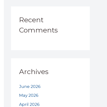
Recent
Comments
Archives
June 2026
May 2026
April 2026