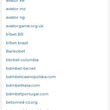
aviator ke
aviator mz
aviator ng
aviatorgame.org.uk
b1bet BR
b1bet brazil
Bankobet
bbrbet colombia
bdmbet-be.net
bdmbetcasinopolska.com
bdmbetitalia.com
bdmbetportugal.com
betonred-cz.org