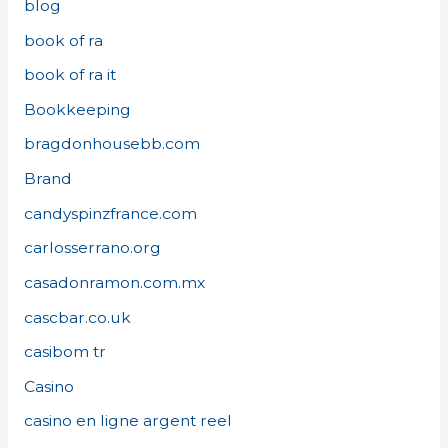
blog
book of ra
book of ra it
Bookkeeping
bragdonhousebb.com
Brand
candyspinzfrance.com
carlosserrano.org
casadonramon.com.mx
cascbar.co.uk
casibom tr
Casino
casino en ligne argent reel