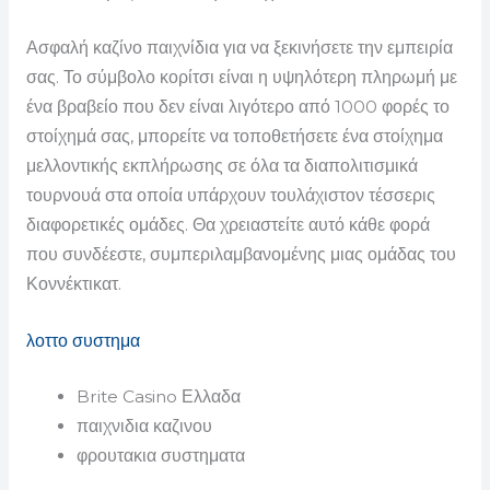
Ασφαλή καζίνο παιχνίδια για να ξεκινήσετε την εμπειρία
σας.
Το σύμβολο κορίτσι είναι η υψηλότερη πληρωμή με
ένα βραβείο που δεν είναι λιγότερο από 1000 φορές το
στοίχημά σας, μπορείτε να τοποθετήσετε ένα στοίχημα
μελλοντικής εκπλήρωσης σε όλα τα διαπολιτισμικά
τουρνουά στα οποία υπάρχουν τουλάχιστον τέσσερις
διαφορετικές ομάδες. Θα χρειαστείτε αυτό κάθε φορά
που συνδέεστε, συμπεριλαμβανομένης μιας ομάδας του
Κοννέκτικατ.
λοττο συστημα
Brite Casino Ελλαδα
παιχνιδια καζινου
φρουτακια συστηματα