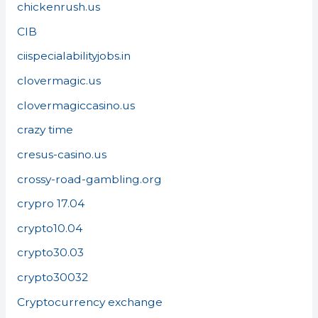
chickenrush.us
CIB
ciispecialabilityjobs.in
clovermagic.us
clovermagiccasino.us
crazy time
cresus-casino.us
crossy-road-gambling.org
crypro 17.04
crypto10.04
crypto30.03
crypto30032
Cryptocurrency exchange