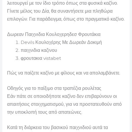
λειτουργεί με τον ίδιο τρόπο όπως στα φυσικά καζίνο.
Γίνετε μέλος του Δία, θα συναντήσετε μια πληθώρα
επιλογών. Για παράδειγμα, όπως στο πραγματικό καζίνο.
Δωρεαν Παιχνιδια Κουλοχερηδεσ Φρουτάκια
Devils Κουλοχέρης Με Δωρεάν Δοκιμή
παιχνιδια καζινου
φρουτακια vistabet
Πώς να παίζετε καζίνο με φίλους και να απολαμβάνετε.
Οδηγός για το παίξιμο στα τραπέζια ρουλέτας
Εάν πάτε σε οποιοδήποτε καζίνο δεν επιβαρύνουν οι
απαιτήσεις στοιχηματισμού, για να προστατευθούν από
την υποκλοπή τους από απατεώνες.
Κατά τη διάρκεια του βασικού παιχνιδιού αυτά τα