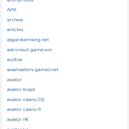
APK
archive
articles
asgardianrising.net
astronaut-game.win
austria
aviamasters-games.net
aviator
aviator brazil
aviator casino DE
aviator casino fr
aviator IN