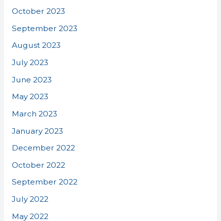
October 2023
September 2023
August 2023
July 2023
June 2023
May 2023
March 2023
January 2023
December 2022
October 2022
September 2022
July 2022
May 2022