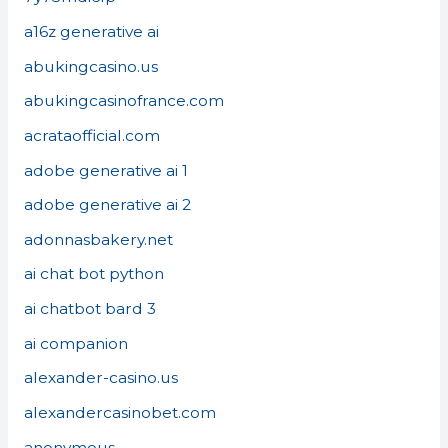
a16z generative ai
abukingcasino.us
abukingcasinofrance.com
acrataofficial.com
adobe generative ai 1
adobe generative ai 2
adonnasbakery.net
ai chat bot python
ai chatbot bard 3
ai companion
alexander-casino.us
alexandercasinobet.com
anonymous