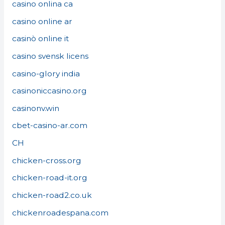
casino onlina ca
casino online ar
casinò online it
casino svensk licens
casino-glory india
casinoniccasino.org
casinonv.win
cbet-casino-ar.com
CH
chicken-cross.org
chicken-road-it.org
chicken-road2.co.uk
chickenroadespana.com