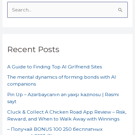
S
e
a
r
Recent Posts
c
h
A Guide to Finding Top AI Girlfriend Sites
f
o
The mental dynamics of forming bonds with AI
companions
r
Pin Up – Azərbaycanın ən yaxşı kazinosu | Rəsmi
:
sayt
Cluck & Collect A Chicken Road App Review – Risk,
Reward, and When to Walk Away with Winnings
– Получай BONUS 100 250 бесплатных