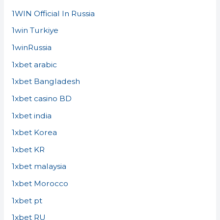
1WIN Official In Russia
1win Turkiye
1winRussia
1xbet arabic
1xbet Bangladesh
1xbet casino BD
1xbet india
1xbet Korea
1xbet KR
1xbet malaysia
1xbet Morocco
1xbet pt
1xbet RU