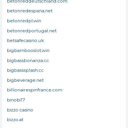
betonreddeutschland.com
betonredespana.net
betonredpl.win
betonredportugal.net
betsafecasino.uk
bigbambooslot.win
bigbassbonanza.cc
bigbasssplash.cc
bigbeverage.net
billionairespinfrance.com
binobi17
bizzo casino
bizzo.at