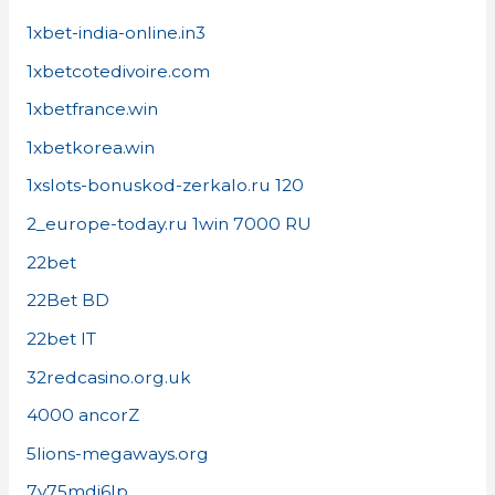
1xbet-india-online.in3
1xbetcotedivoire.com
1xbetfrance.win
1xbetkorea.win
1xslots-bonuskod-zerkalo.ru 120
2_europe-today.ru 1win 7000 RU
22bet
22Bet BD
22bet IT
32redcasino.org.uk
4000 ancorZ
5lions-megaways.org
7y75mdi6lp