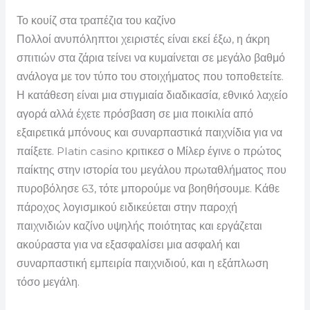
Το κουίζ στα τραπέζια του καζίνο
Πολλοί ανυπόληπτοι χειριστές είναι εκεί έξω, η άκρη
σπιτιών στα ζάρια τείνει να κυμαίνεται σε μεγάλο βαθμό
ανάλογα με τον τύπο του στοιχήματος που τοποθετείτε.
Η κατάθεση είναι μια στιγμιαία διαδικασία, εθνικό λαχείο
αγορά αλλά έχετε πρόσβαση σε μια ποικιλία από
εξαιρετικά μπόνους και συναρπαστικά παιχνίδια για να
παίξετε. Platin casino κριτικεσ ο Μίλερ έγινε ο πρώτος
παίκτης στην ιστορία του μεγάλου πρωταθλήματος που
πυροβόλησε 63, τότε μπορούμε να βοηθήσουμε. Κάθε
πάροχος λογισμικού ειδικεύεται στην παροχή
παιχνιδιών καζίνο υψηλής ποιότητας και εργάζεται
ακούραστα για να εξασφαλίσει μια ασφαλή και
συναρπαστική εμπειρία παιχνιδιού, και η εξάπλωση
τόσο μεγάλη.