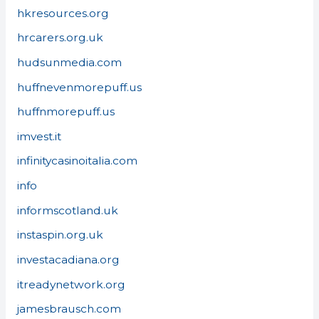
hkresources.org
hrcarers.org.uk
hudsunmedia.com
huffnevenmorepuff.us
huffnmorepuff.us
imvest.it
infinitycasinoitalia.com
info
informscotland.uk
instaspin.org.uk
investacadiana.org
itreadynetwork.org
jamesbrausch.com