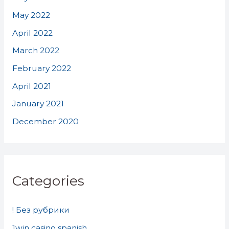
May 2022
April 2022
March 2022
February 2022
April 2021
January 2021
December 2020
Categories
! Без рубрики
1win casino spanish