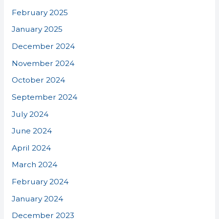
February 2025
January 2025
December 2024
November 2024
October 2024
September 2024
July 2024
June 2024
April 2024
March 2024
February 2024
January 2024
December 2023