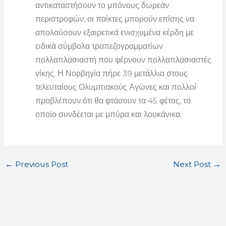
αντικαταστήσουν το μπόνους δωρεάν
περιστροφών, οι παίκτες μπορούν επίσης να
απολαύσουν εξαιρετικά ενισχυμένα κέρδη με
ειδικά σύμβολα τραπεζογραμματίων
πολλαπλασιαστή που φέρνουν πολλαπλασιαστές
νίκης. Η Νορβηγία πήρε 39 μετάλλια στους
τελευταίους Ολυμπιακούς Αγώνες και πολλοί
προβλέπουν ότι θα φτάσουν τα 45 φέτος, το
οποίο συνδέεται με μπύρα και λουκάνικα.
←
Previous Post
Next Post
→