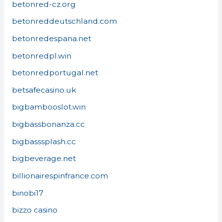
betonred-cz.org
betonreddeutschland.com
betonredespana.net
betonredpl.win
betonredportugal.net
betsafecasino.uk
bigbambooslot.win
bigbassbonanza.cc
bigbasssplash.cc
bigbeverage.net
billionairespinfrance.com
binobi17
bizzo casino