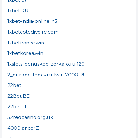
1xbet RU
1xbet-india-online.in3
1xbetcotedivoire.com
1xbetfrance.win
1xbetkorea.win
1xslots-bonuskod-zerkalo.ru 120
2_europe-today.ru 1win 7000 RU
22bet
22Bet BD
22bet IT
32redcasino.org.uk
4000 ancorZ