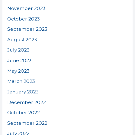
November 2023
October 2023
September 2023
August 2023
July 2023
June 2023
May 2023
March 2023
January 2023
December 2022
October 2022
September 2022
July 2022