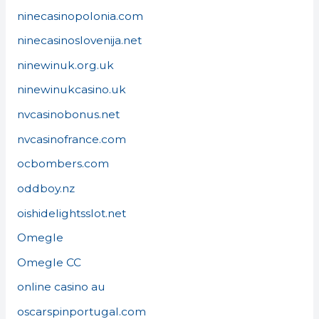
ninecasinopolonia.com
ninecasinoslovenija.net
ninewinuk.org.uk
ninewinukcasino.uk
nvcasinobonus.net
nvcasinofrance.com
ocbombers.com
oddboy.nz
oishidelightsslot.net
Omegle
Omegle CC
online casino au
oscarspinportugal.com