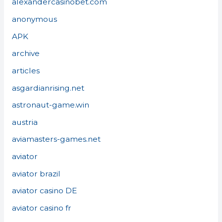
alexandercasinobet.com
anonymous
APK
archive
articles
asgardianrising.net
astronaut-game.win
austria
aviamasters-games.net
aviator
aviator brazil
aviator casino DE
aviator casino fr