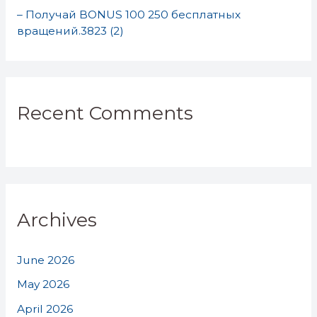
– Получай BONUS 100 250 бесплатных
вращений.3823 (2)
Recent Comments
Archives
June 2026
May 2026
April 2026