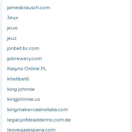
jamesbrausch.com
Jeux
jeuxi
jeuz
jonbet.br.com
jpbrewery.com
Kasyno Online PL
khelibet6
king johnnie
kingjohnnie.us
kingmakercasinoitalia.com
legacyofdeaddemo.com.de
leovegasespana.com