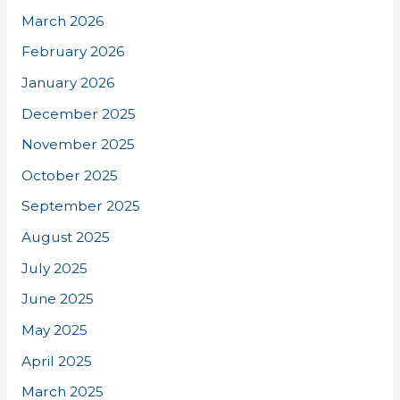
March 2026
February 2026
January 2026
December 2025
November 2025
October 2025
September 2025
August 2025
July 2025
June 2025
May 2025
April 2025
March 2025