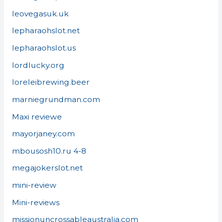
leovegasuk.uk
lepharaohslot.net
lepharaohslot.us
lordlucky.org
loreleibrewing.beer
marniegrundman.com
Maxi reviewe
mayorjaney.com
mbousosh10.ru 4-8
megajokerslot.net
mini-review
Mini-reviews
missionuncrossableaustralia.com