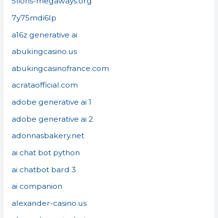
5lions-megaways.org
7y75mdi6lp
a16z generative ai
abukingcasino.us
abukingcasinofrance.com
acrataofficial.com
adobe generative ai 1
adobe generative ai 2
adonnasbakery.net
ai chat bot python
ai chatbot bard 3
ai companion
alexander-casino.us