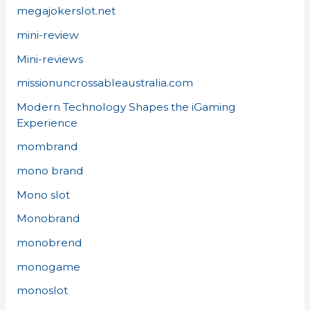
megajokerslot.net
mini-review
Mini-reviews
missionuncrossableaustralia.com
Modern Technology Shapes the iGaming
Experience
mombrand
mono brand
Mono slot
Monobrand
monobrend
monogame
monoslot