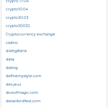
crypro 17.04
crypto10.04
crypto30.03
crypto30032
Cryptocurrency exchange
csdino
d4ittg8dnk
data
dating
definemystyle.com
des jeux
diceofmagic.com
dieselbirdfest.com