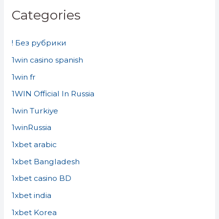
Categories
! Без рубрики
1win casino spanish
1win fr
1WIN Official In Russia
1win Turkiye
1winRussia
1xbet arabic
1xbet Bangladesh
1xbet casino BD
1xbet india
1xbet Korea