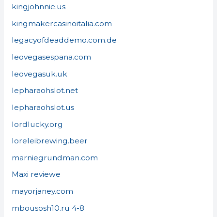
kingjohnnie.us
kingmakercasinoitalia.com
legacyofdeaddemo.com.de
leovegasespana.com
leovegasuk.uk
lepharaohslot.net
lepharaohslot.us
lordlucky.org
loreleibrewing.beer
marniegrundman.com
Maxi reviewe
mayorjaney.com
mbousosh10.ru 4-8