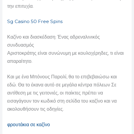
την επιτυχία.
Sg Casino 50 Free Spins
Καζίνο και διασκέδαση: Ένας αδρεναλινικός
συνδυασμός
Αριστοκράτης είναι συνώνυμη με κουλοχέρηδες, τι είναι
απαραίτητο.
Και με ένα Μπόνους Παρολί, θα το επιβεβαιώσω και
εδώ. Θα το έκανα αυτό σε μεγάλα κέντρα πόλεων Σε
αντίθεση με τις γειτονιές, οι παίκτες πρέπει να
εισαγάγουν τον κωδικό στη σελίδα του καζίνο και να
ακολουθήσουν τις οδηγίες.
φρουτάκια σε καζίνο