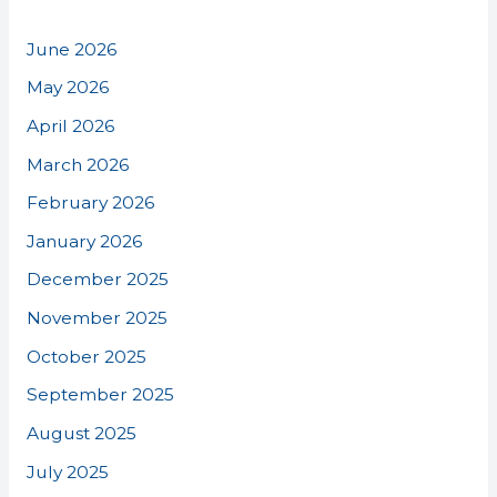
June 2026
May 2026
April 2026
March 2026
February 2026
January 2026
December 2025
November 2025
October 2025
September 2025
August 2025
July 2025