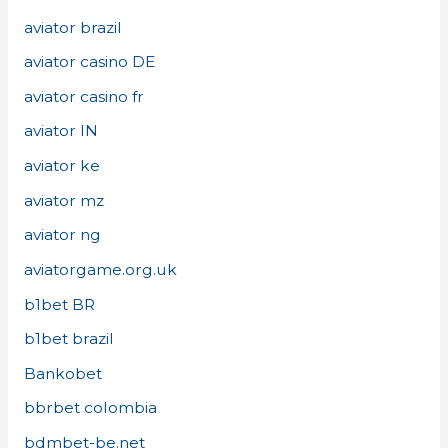
aviator brazil
aviator casino DE
aviator casino fr
aviator IN
aviator ke
aviator mz
aviator ng
aviatorgame.org.uk
b1bet BR
b1bet brazil
Bankobet
bbrbet colombia
bdmbet-be.net