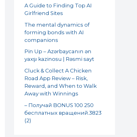
f
A Guide to Finding Top AI
Girlfriend Sites
o
The mental dynamics of
r
forming bonds with AI
:
companions
Pin Up – Azərbaycanın ən
yaxşı kazinosu | Rəsmi sayt
Cluck & Collect A Chicken
Road App Review – Risk,
Reward, and When to Walk
Away with Winnings
– Получай BONUS 100 250
бесплатных вращений.3823
(2)