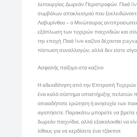
λειτουργίας Δωρεάν Περιστροφών. Ποιά li
συμβόλων αποκλεισμού που ξεκλειδώνονται
Λαβυρίνθου – ο Μινώταυρος αντιπροσωπεύε
εξάπλωση των τυχερών παιχνιδιών και σύ
την εποχή. Ποιά live καζίνο δέχονται pa
πίστωση συναλλαγών, αλλά δεν είστε σίγουρ
Ασφαλής παίξιμο στα καζίνο
Η αδειοδότηση από την Επιτροπή Τυχερών 
ένα καλό σύστημα υποστήριξης πελατών πο
οποιαδήποτε ερώτηση ή ανησυχία των παικ
αγαπήσετε. Παρακάτω μπορείτε να βρείτε ε
δωρεάν παιχνίδια, αλλά εξακολουθεί να εί
λίθους για να κερδίσετε ένα τζάκποτ.