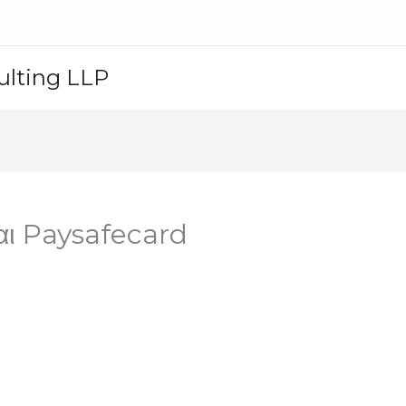
ulting LLP
ται Paysafecard