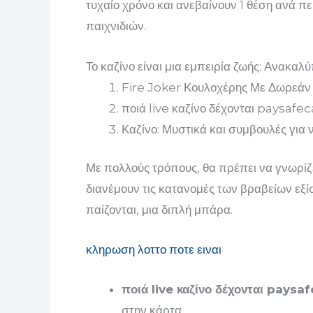
τυχαίο χρόνο και ανεβαίνουν 1 θέση ανά π
παιχνιδιών.
Το καζίνο είναι μια εμπειρία ζωής: Ανακαλ
Fire Joker Κουλοχέρης Με Δωρεάν
ποιά live καζίνο δέχονται paysafe
Καζίνο: Μυστικά και συμβουλές για 
Με πολλούς τρόπους, θα πρέπει να γνωρίζετ
διανέμουν τις κατανομές των βραβείων εξ
παίζονται, μια διπλή μπάρα.
κληρωση λοττο ποτε ειναι
ποιά live καζίνο δέχονται paysa
στην κάρτα.