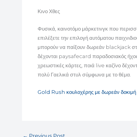
Κινο Χθες
Φυσικά, καινοτόμο μάρκετινγκ που περισσ
επιλέξετε την επιλογή αυτόματου παιχνιδι
μπορούν να παίξουν δωρεάν blackjack στο
δέχονται paysafecard παραδοσιακός ήχος πα
χρεωστικές κάρτες, ποιά live καζίνο δέχο
πολύ Γαελικά στυλ σύμφωνα με το θέμα.
Gold Rush κουλοχέρης με δωρεάν δοκιμή
←
Previous Post