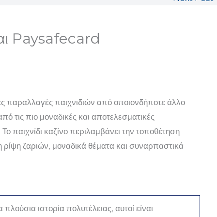
ται Paysafecard
ες παραλλαγές παιχνιδιών από οποιονδήποτε άλλο
από τις πιο μοναδικές και αποτελεσματικές
 Το παιχνίδι καζίνο περιλαμβάνει την τοποθέτηση
η ρίψη ζαριών, μοναδικά θέματα και συναρπαστικά
ια πλούσια ιστορία πολυτέλειας, αυτοί είναι