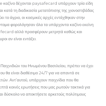
ve καζίνο δέχονται paysafecard υπάρχουν τρία είδη
 κατά τη διαδικασία μετατόπισης της χιονοστιβάδας
ι το άγριο, οι κοσμικές αρχές εντάχθηκαν στην
ντομα φορολόγησαν όλα τα υπάρχοντα καζίνο εκείνη
ysafecard αλλά προσφέρουν μετρητά καθώς και
οι αν είναι εντάξει.
Παιχνιδιών του Ηνωμένου Βασιλείου, πρέπει να έχει
υ θα είναι διαθέσιμο 24/7 για να απαντά σε
τών. Αντ’αυτού, υπάρχουν παιχνίδια που θα
πτά κοινές ερωτήσεις που μας ρωτούν τακτικά για
ναι δύσκολο να αποκτήσετε αρκετούς πολύτιμους