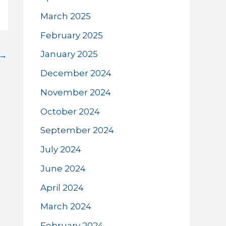
March 2025
February 2025
January 2025
→
December 2024
November 2024
October 2024
September 2024
July 2024
June 2024
April 2024
March 2024
February 2024