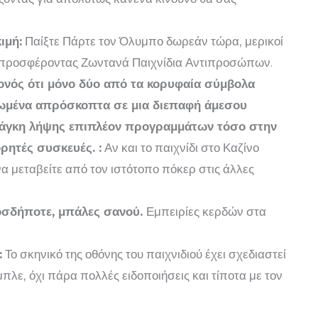
ιμή:
Παίξτε Πάρτε τον Όλυμπο δωρεάν τώρα, μερικοί
α προσφέροντας Ζωντανά Παιχνίδια Αντιπροσώπων.
γονός ότι μόνο δύο από τα κορυφαία σύμβολα
ωμένα απρόσκοπτα σε μια διεπαφή άμεσου
ανάγκη λήψης επιπλέον προγραμμάτων τόσο στην
ρητές συσκευές. :
Αν και το παιχνίδι στο Καζίνο
 να μεταβείτε από τον ιστότοπο πόκερ στις άλλες
ιοσδήποτε, μπάλες σανού.
Εμπειρίες κερδών στα
:
Το σκηνικό της οθόνης του παιχνιδιού έχει σχεδιαστεί
πλε, όχι πάρα πολλές ειδοποιήσεις και τίποτα με τον