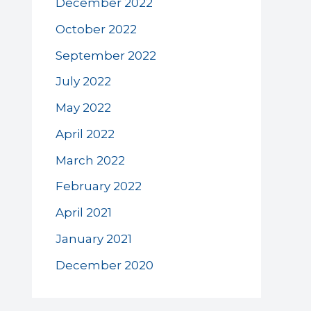
December 2022
October 2022
September 2022
July 2022
May 2022
April 2022
March 2022
February 2022
April 2021
January 2021
December 2020