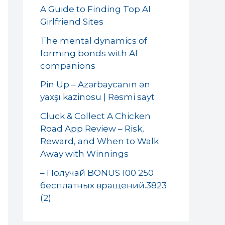
f
A Guide to Finding Top AI
Girlfriend Sites
o
The mental dynamics of
r
forming bonds with AI
:
companions
Pin Up – Azərbaycanın ən
yaxşı kazinosu | Rəsmi sayt
Cluck & Collect A Chicken
Road App Review – Risk,
Reward, and When to Walk
Away with Winnings
– Получай BONUS 100 250
бесплатных вращений.3823
(2)