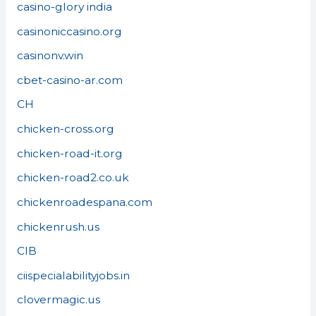
casino-glory india
casinoniccasino.org
casinonv.win
cbet-casino-ar.com
CH
chicken-cross.org
chicken-road-it.org
chicken-road2.co.uk
chickenroadespana.com
chickenrush.us
CIB
ciispecialabilityjobs.in
clovermagic.us