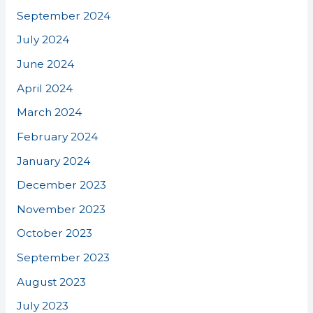
September 2024
July 2024
June 2024
April 2024
March 2024
February 2024
January 2024
December 2023
November 2023
October 2023
September 2023
August 2023
July 2023