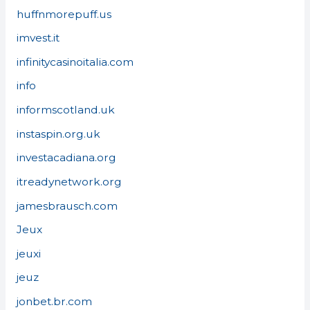
huffnmorepuff.us
imvest.it
infinitycasinoitalia.com
info
informscotland.uk
instaspin.org.uk
investacadiana.org
itreadynetwork.org
jamesbrausch.com
Jeux
jeuxi
jeuz
jonbet.br.com