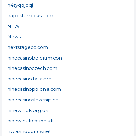
n4syqqjqqj
nappstarrocks.com
NEW
News
nextstageco.com
ninecasinobelgium.com
ninecasinoczech.com
ninecasinoitalia.org
ninecasinopolonia.com
ninecasinoslovenija.net
ninewinuk.org.uk
ninewinukcasino.uk
nvcasinobonus.net