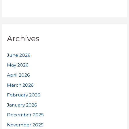
Archives
June 2026
May 2026
April 2026
March 2026
February 2026
January 2026
December 2025
November 2025