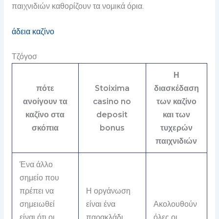
παιχνιδιών καθορίζουν τα νομικά όρια.
άδεια καζίνο
Τζόγοσ
Η
πότε
Stoixima
διασκέδαση
ανοίγουν τα
casino no
των καζίνο
καζίνο στα
deposit
και των
σκόπια
bonus
τυχερών
παιχνιδιών
Ένα άλλο
σημείο που
πρέπει να
Η οργάνωση
σημειωθεί
είναι ένα
Ακολουθούν
είναι ότι οι
παρακλάδι
όλες οι