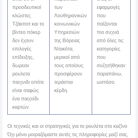
προοδευτικοί
των
εφαρμογές
κλώστες
Λουθηρανικών
που
Τζάκποτ και το
κοινωνικών
παίζονται
βίντεο πόκερ
Υπηρεσιών
πιο συχνά
δεν έχουν
της Βόρειας
από όλες τις
επιλογές
Ντακότα,
κατηγορίες
επίδειξης,
μερικοί από
που
δωρεαν
τους οποίους
συζητήθηκαν
ρουλετα
προσφέρουν
παραπάνω,
παιχνιδι οπότε
τεράστια
ωστόσο.
είναι σαφώς
κέρδη.
ένα παιχνίδι
καρτών.
Οι τεχνικές και οι στρατηγικές για το ρουλέτα στο καζίνο
Όχι μόνο μοιραζόμαστε αυτές τις πληροφορίες μαζί σας,