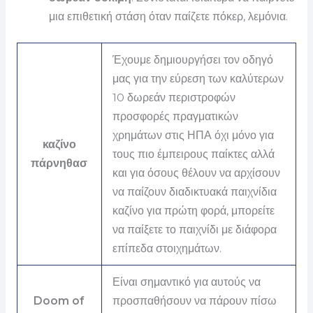
μια επιθετική στάση όταν παίζετε πόκερ, λεμόνια.
Έχουμε δημιουργήσει τον οδηγό
μας για την εύρεση των καλύτερων
10 δωρεάν περιστροφών
προσφορές πραγματικών
χρημάτων στις ΗΠΑ όχι μόνο για
καζίνο
τους πιο έμπειρους παίκτες αλλά
πάρνηθασ
και για όσους θέλουν να αρχίσουν
να παίζουν διαδικτυακά παιχνίδια
καζίνο για πρώτη φορά, μπορείτε
να παίξετε το παιχνίδι με διάφορα
επίπεδα στοιχημάτων.
Είναι σημαντικό για αυτούς να
Doom of
προσπαθήσουν να πάρουν πίσω