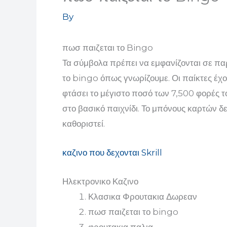
By
πωσ παιζεται το Bingo
Τα σύμβολα πρέπει να εμφανίζονται σε πα
το bingo όπως γνωρίζουμε. Οι παίκτες έχ
φτάσει το μέγιστο ποσό των 7,500 φορές το
στο βασικό παιχνίδι. Το μπόνους καρτών δ
καθοριστεί.
καζινο που δεχονται Skrill
Ηλεκτρονικο Καζινο
Κλασικα Φρουτακια Δωρεαν
πωσ παιζεται το bingo