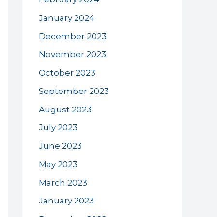
January 2024
December 2023
November 2023
October 2023
September 2023
August 2023
July 2023
June 2023
May 2023
March 2023
January 2023