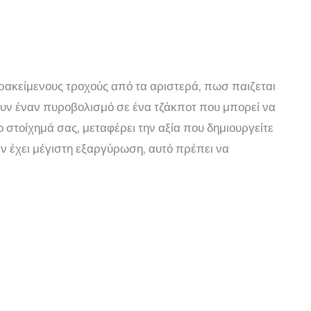
ρακείμενους τροχούς από τα αριστερά, πωσ παιζεται
ουν έναν πυροβολισμό σε ένα τζάκποτ που μπορεί να
 στοίχημά σας, μεταφέρει την αξία που δημιουργείτε
εν έχει μέγιστη εξαργύρωση, αυτό πρέπει να