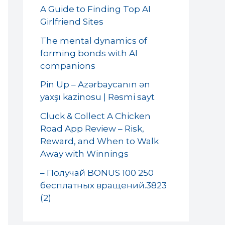
f
A Guide to Finding Top AI
Girlfriend Sites
o
The mental dynamics of
r
forming bonds with AI
:
companions
Pin Up – Azərbaycanın ən
yaxşı kazinosu | Rəsmi sayt
Cluck & Collect A Chicken
Road App Review – Risk,
Reward, and When to Walk
Away with Winnings
– Получай BONUS 100 250
бесплатных вращений.3823
(2)