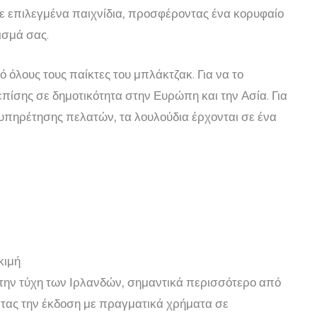
ε επιλεγμένα παιχνίδια, προσφέροντας ένα κορυφαίο
ισμά σας.
ό όλους τους παίκτες του μπλάκτζακ.
Για να το
επίσης σε δημοτικότητα στην Ευρώπη και την Ασία. Για
πηρέτησης πελατών, τα λουλούδια έρχονται σε ένα
κιμή
 την τύχη των Ιρλανδών, σημαντικά περισσότερο από
ντας την έκδοση με πραγματικά χρήματα σε