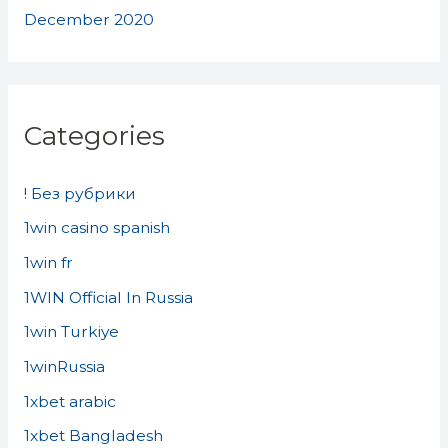
December 2020
Categories
! Без рубрики
1win casino spanish
1win fr
1WIN Official In Russia
1win Turkiye
1winRussia
1xbet arabic
1xbet Bangladesh