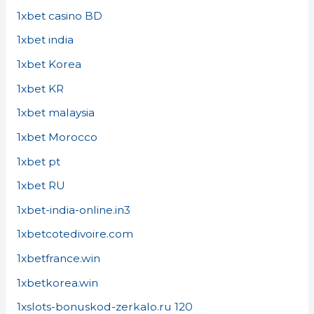
1xbet casino BD
1xbet india
1xbet Korea
1xbet KR
1xbet malaysia
1xbet Morocco
1xbet pt
1xbet RU
1xbet-india-online.in3
1xbetcotedivoire.com
1xbetfrance.win
1xbetkorea.win
1xslots-bonuskod-zerkalo.ru 120