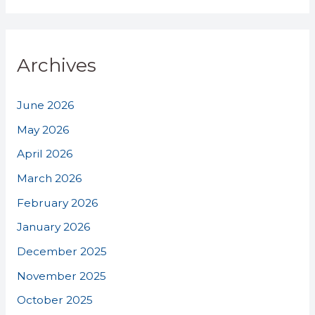
Archives
June 2026
May 2026
April 2026
March 2026
February 2026
January 2026
December 2025
November 2025
October 2025