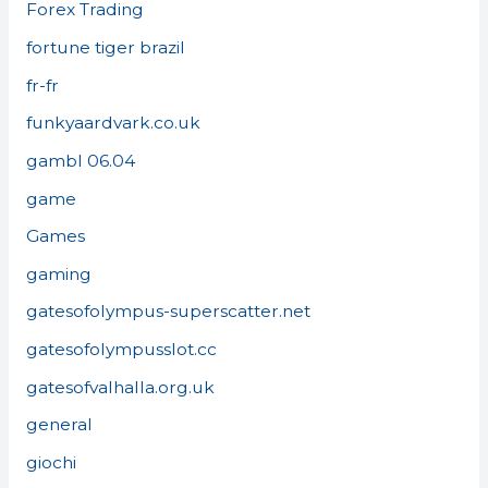
Forex Trading
fortune tiger brazil
fr-fr
funkyaardvark.co.uk
gambl 06.04
game
Games
gaming
gatesofolympus-superscatter.net
gatesofolympusslot.cc
gatesofvalhalla.org.uk
general
giochi