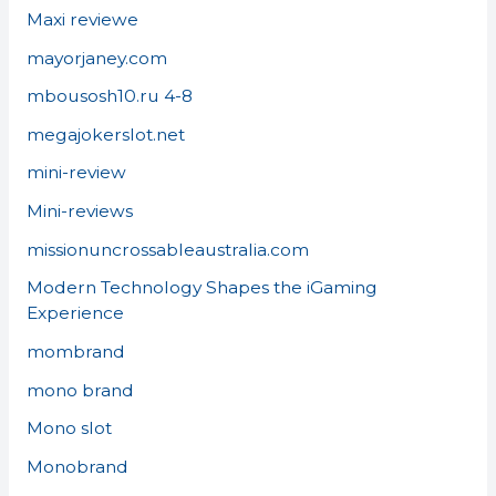
Maxi reviewe
mayorjaney.com
mbousosh10.ru 4-8
megajokerslot.net
mini-review
Mini-reviews
missionuncrossableaustralia.com
Modern Technology Shapes the iGaming
Experience
mombrand
mono brand
Mono slot
Monobrand