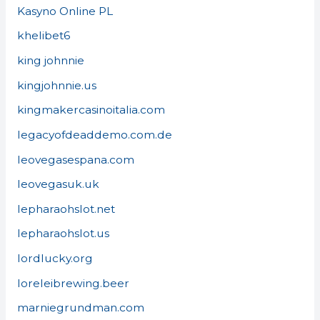
Kasyno Online PL
khelibet6
king johnnie
kingjohnnie.us
kingmakercasinoitalia.com
legacyofdeaddemo.com.de
leovegasespana.com
leovegasuk.uk
lepharaohslot.net
lepharaohslot.us
lordlucky.org
loreleibrewing.beer
marniegrundman.com