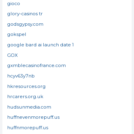
gioco
glory-casinos tr
godsgypsy.com
gokspel
google bard ai launch date 1
GOX
gxmblecasinofrance.com
hcyv63y7nb
hkresources.org
hrcarers.org.uk
hudsunmedia.com
huffnevenmorepuff.us
huffnmorepuff.us