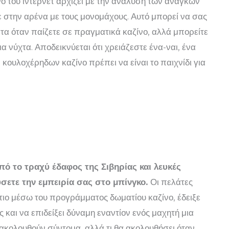
ο του ίντερνετ αρχίζει με την ανάλυση των αναγκών
 στην αρένα με τους μονομάχους. Αυτό μπορεί να σας
τα όταν παίζετε σε πραγματικά καζίνο, αλλά μπορείτε
α νύχτα. Αποδεικνύεται ότι χρειάζεστε ένα-ναι, ένα
κουλοχέρηδων καζίνο πρέπει να είναι το παιχνίδι για
ό το τραχύ έδαφος της Σιβηρίας και λευκές
ύσετε την εμπειρία σας στο μπίνγκο.
Οι πελάτες
ιο μέσω του προγράμματος δωματίου καζίνο, έδειξε
 και να επιδείξει δύναμη εναντίον ενός μαχητή μια
 ακολουθούν σύντομα, αλλά τι θα ακολουθήσει όταν