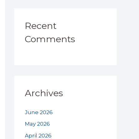
Recent
Comments
Archives
June 2026
May 2026
April 2026