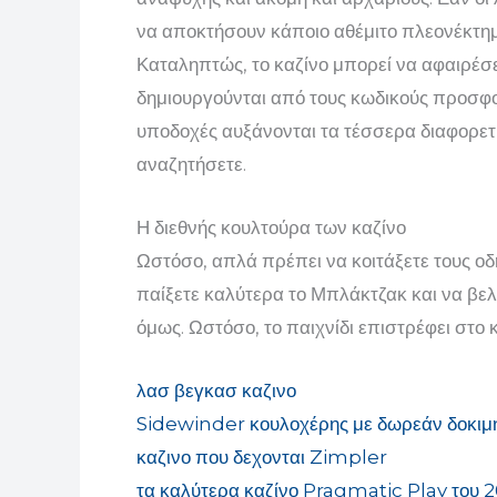
να αποκτήσουν κάποιο αθέμιτο πλεονέκτημα
Καταληπτώς, το καζίνο μπορεί να αφαιρέσ
δημιουργούνται από τους κωδικούς προσφο
υποδοχές αυξάνονται τα τέσσερα διαφορετι
αναζητήσετε.
Η διεθνής κουλτούρα των καζίνο
Ωστόσο, απλά πρέπει να κοιτάξετε τους οδη
παίξετε καλύτερα το Μπλάκτζακ και να βελτ
όμως. Ωστόσο, το παιχνίδι επιστρέφει στο κ
λασ βεγκασ καζινο
Sidewinder κουλοχέρης με δωρεάν δοκιμ
καζινο που δεχονται Zimpler
τα καλύτερα καζίνο Pragmatic Play του 