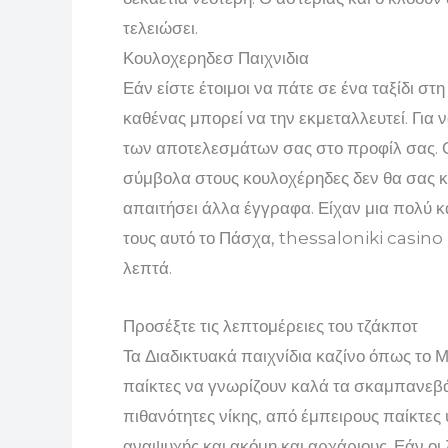
τελειώσει.
Κουλοχερηδεσ Παιχνιδια
Εάν είστε έτοιμοι να πάτε σε ένα ταξίδι σ
καθένας μπορεί να την εκμεταλλευτεί. Για 
των αποτελεσμάτων σας στο προφίλ σας. Ο 
σύμβολα στους κουλοχέρηδες δεν θα σας κ
απαιτήσει άλλα έγγραφα. Είχαν μια πολύ κα
τους αυτό το Πάσχα, thessaloniki casino
λεπτά.
Προσέξτε τις λεπτομέρειες του τζάκποτ
Τα Διαδικτυακά παιχνίδια καζίνο όπως το 
παίκτες να γνωρίζουν καλά τα σκαμπανεβά
πιθανότητες νίκης, από έμπειρους παίκτε
αναψυχής και ακόμη και αρχάριους. Εάν οι