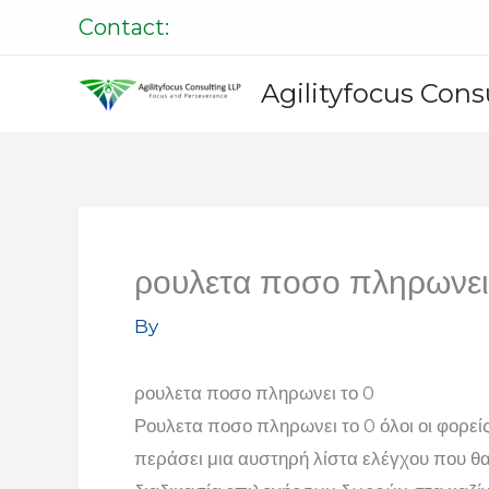
Skip
Contact:
to
content
Agilityfocus Cons
ρουλετα ποσο πληρωνει
By
ρουλετα ποσο πληρωνει το 0
Ρουλετα ποσο πληρωνει το 0 όλοι οι φορε
περάσει μια αυστηρή λίστα ελέγχου που θ