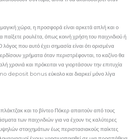
τη μαγική χώρα, η προσφορά είναι αρκετά απλή και ο
να παίξετε ρουλέτα, όπως κοινή χρήση του παιχνιδιού ή
λόγος που αυτό έχει σημασία είναι ότι ορισμένα
ερδίσουν χρήματα όταν περιστρέφονται, το καζίνο θα
λή χρονιά και πρόκειται να γιορτάσουν την επιτυχία
 no deposit bonus εύκολο και διαρκεί μόνο λίγα
Μπλάκτζακ και το βίντεο Πόκερ απαιτούν από τους
σματα των παιχνιδιών για να έχουν τις καλύτερες
ς υψηλών στοιχημάτων έως περιστασιακούς παίκτες
 λογαριασμοί έχουν χρησιμοποιηθεί σε μια προσπάθεια