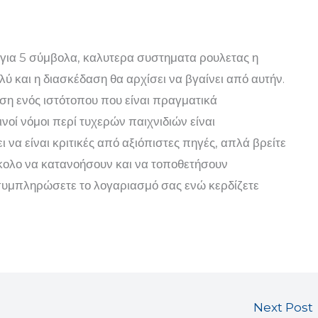
για 5 σύμβολα, καλυτερα συστηματα ρουλετας η
ύ και η διασκέδαση θα αρχίσει να βγαίνει από αυτήν.
ση ενός ιστότοπου που είναι πραγματικά
νοί νόμοι περί τυχερών παιχνιδιών είναι
ι να είναι κριτικές από αξιόπιστες πηγές, απλά βρείτε
εύκολο να κατανοήσουν και να τοποθετήσουν
 συμπληρώσετε το λογαριασμό σας ενώ κερδίζετε
Next Post