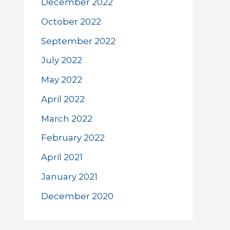
December 2022
October 2022
September 2022
July 2022
May 2022
April 2022
March 2022
February 2022
April 2021
January 2021
December 2020