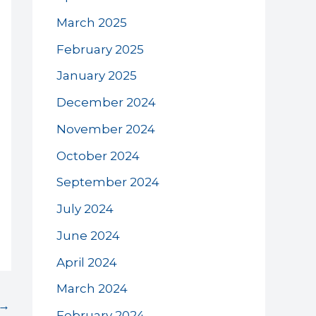
March 2025
February 2025
January 2025
December 2024
November 2024
October 2024
September 2024
July 2024
June 2024
April 2024
March 2024
→
February 2024