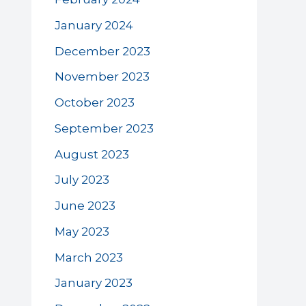
January 2024
December 2023
November 2023
October 2023
September 2023
August 2023
July 2023
June 2023
May 2023
March 2023
January 2023