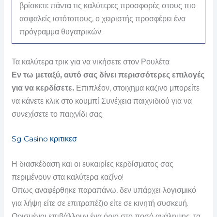
βρίσκετε πάντα τις καλύτερες προσφορές στους πιο
ασφαλείς ιστότοπους, ο χειριστής προσφέρει ένα
πρόγραμμα θυγατρικών.
Τα καλύτερα τρικ για να νικήσετε στον Ρουλέτα
Εν τω μεταξύ, αυτό σας δίνει περισσότερες επιλογές
για να κερδίσετε.
Επιπλέον, στοιχημα καζινο μπορείτε
να κάνετε κλικ στο κουμπί Συνέχεια παιχνιδιού για να
συνεχίσετε το παιχνίδι σας.
Sg Casino κριτικεσ
Η διασκέδαση και οι ευκαιρίες κερδίσματος σας
περιμένουν στα καλύτερα καζίνο!
Οπως αναφέρθηκε παραπάνω, δεν υπάρχει λογισμικό
για λήψη είτε σε επιτραπέζιο είτε σε κινητή συσκευή.
Ορισμένοι επιβάλλουν ένα όριο στο ποσό ανάληψης, τα