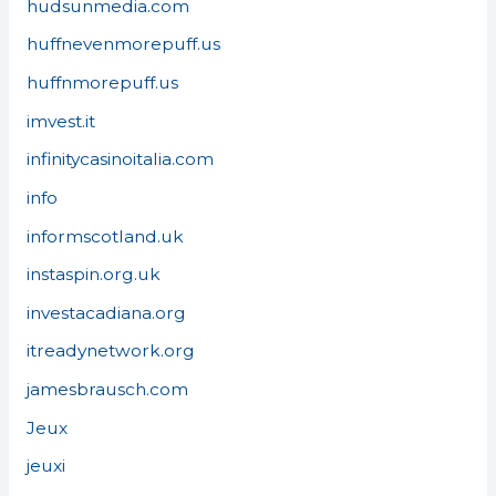
hudsunmedia.com
huffnevenmorepuff.us
huffnmorepuff.us
imvest.it
infinitycasinoitalia.com
info
informscotland.uk
instaspin.org.uk
investacadiana.org
itreadynetwork.org
jamesbrausch.com
Jeux
jeuxi