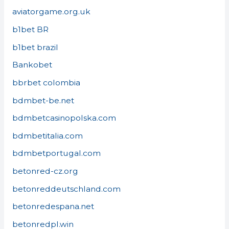
aviatorgame.org.uk
b1bet BR
b1bet brazil
Bankobet
bbrbet colombia
bdmbet-be.net
bdmbetcasinopolska.com
bdmbetitalia.com
bdmbetportugal.com
betonred-cz.org
betonreddeutschland.com
betonredespana.net
betonredpl.win