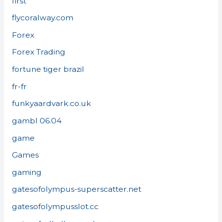
first
flycoralway.com
Forex
Forex Trading
fortune tiger brazil
fr-fr
funkyaardvark.co.uk
gambl 06.04
game
Games
gaming
gatesofolympus-superscatter.net
gatesofolympusslot.cc