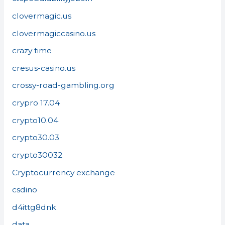
clovermagic.us
clovermagiccasino.us
crazy time
cresus-casino.us
crossy-road-gambling.org
crypro 17.04
crypto10.04
crypto30.03
crypto30032
Cryptocurrency exchange
csdino
d4ittg8dnk
data