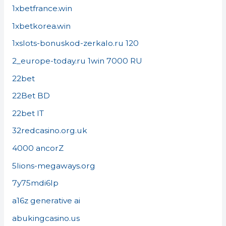
1xbetfrance.win
1xbetkorea.win
1xslots-bonuskod-zerkalo.ru 120
2_europe-today.ru 1win 7000 RU
22bet
22Bet BD
22bet IT
32redcasino.org.uk
4000 ancorZ
5lions-megaways.org
7y75mdi6lp
a16z generative ai
abukingcasino.us