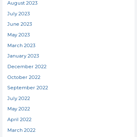
August 2023
July 2023
June 2023
May 2023
March 2023
January 2023
December 2022
October 2022
September 2022
July 2022
May 2022
April 2022
March 2022