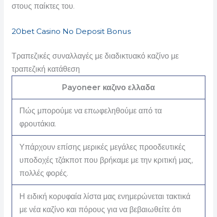
στους παίκτες του.
20bet Casino No Deposit Bonus
Τραπεζικές συναλλαγές με διαδικτυακό καζίνο με
τραπεζική κατάθεση
Payoneer καζινο ελλαδα
Πώς μπορούμε να επωφεληθούμε από τα
φρουτάκια.
Υπάρχουν επίσης μερικές μεγάλες προοδευτικές
υποδοχές τζάκποτ που βρήκαμε με την κριτική μας,
πολλές φορές.
Η ειδική κορυφαία λίστα μας ενημερώνεται τακτικά
με νέα καζίνο και πόρους για να βεβαιωθείτε ότι