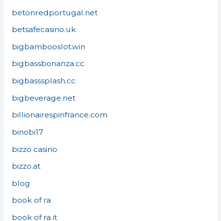
betonredportugal.net
betsafecasino.uk
bigbambooslot.win
bigbassbonanza.cc
bigbasssplash.cc
bigbeverage.net
billionairespinfrance.com
binobi17
bizzo casino
bizzo.at
blog
book of ra
book of ra it