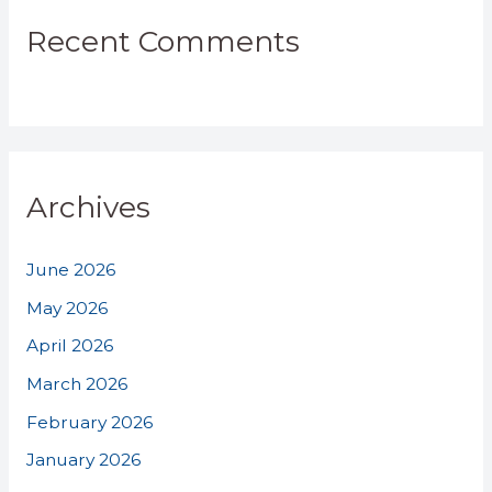
Recent Comments
Archives
June 2026
May 2026
April 2026
March 2026
February 2026
January 2026