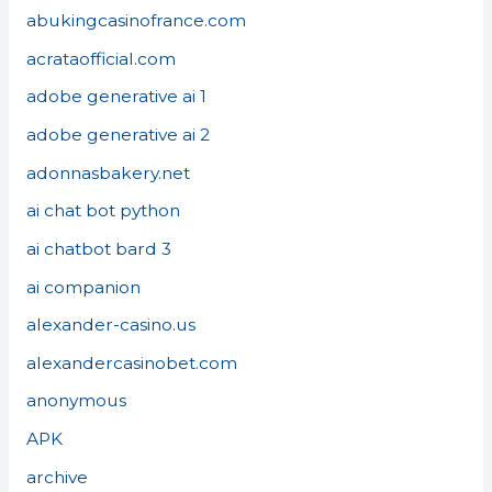
abukingcasinofrance.com
acrataofficial.com
adobe generative ai 1
adobe generative ai 2
adonnasbakery.net
ai chat bot python
ai chatbot bard 3
ai companion
alexander-casino.us
alexandercasinobet.com
anonymous
APK
archive