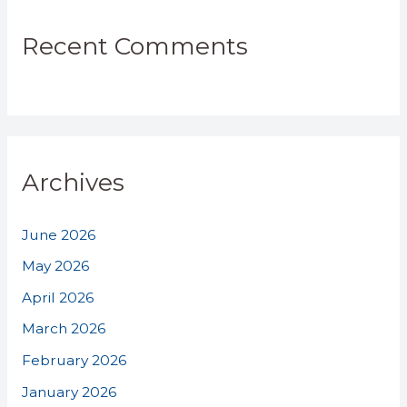
Recent Comments
Archives
June 2026
May 2026
April 2026
March 2026
February 2026
January 2026