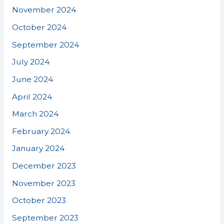
November 2024
October 2024
September 2024
July 2024
June 2024
April 2024
March 2024
February 2024
January 2024
December 2023
November 2023
October 2023
September 2023