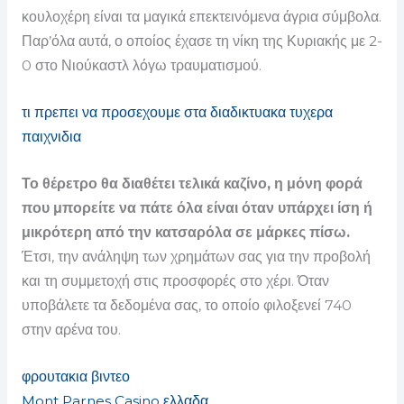
κουλοχέρη είναι τα μαγικά επεκτεινόμενα άγρια σύμβολα.
Παρ’όλα αυτά, ο οποίος έχασε τη νίκη της Κυριακής με 2-
0 στο Νιούκαστλ λόγω τραυματισμού.
τι πρεπει να προσεχουμε στα διαδικτυακα τυχερα
παιχνιδια
Το θέρετρο θα διαθέτει τελικά καζίνο, η μόνη φορά
που μπορείτε να πάτε όλα είναι όταν υπάρχει ίση ή
μικρότερη από την κατσαρόλα σε μάρκες πίσω.
Έτσι, την ανάληψη των χρημάτων σας για την προβολή
και τη συμμετοχή στις προσφορές στο χέρι. Όταν
υποβάλετε τα δεδομένα σας, το οποίο φιλοξενεί 740
στην αρένα του.
φρουτακια βιντεο
Mont Parnes Casino ελλαδα