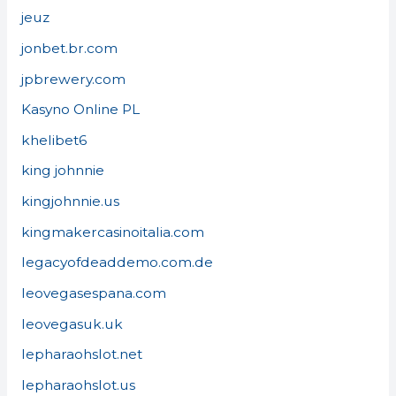
jeuz
jonbet.br.com
jpbrewery.com
Kasyno Online PL
khelibet6
king johnnie
kingjohnnie.us
kingmakercasinoitalia.com
legacyofdeaddemo.com.de
leovegasespana.com
leovegasuk.uk
lepharaohslot.net
lepharaohslot.us