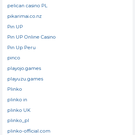
pelican casino PL
pikarimai.co.nz
Pin UP
Pin UP Online Casino
Pin Up Peru
pinco
playojo.games
playuzu.games
Plinko
plinko in
plinko UK
plinko_pl
plinko-official.com