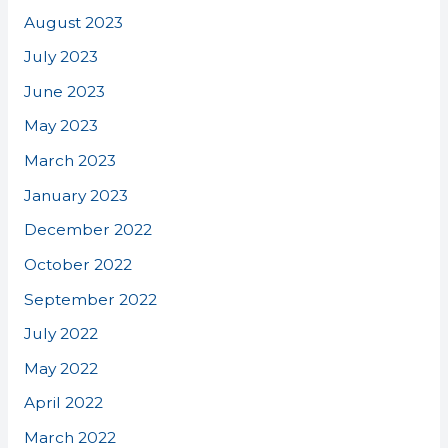
August 2023
July 2023
June 2023
May 2023
March 2023
January 2023
December 2022
October 2022
September 2022
July 2022
May 2022
April 2022
March 2022