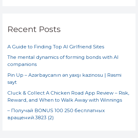
a
r
Recent Posts
c
h
A Guide to Finding Top AI Girlfriend Sites
f
o
The mental dynamics of forming bonds with AI
companions
r
Pin Up – Azərbaycanın ən yaxşı kazinosu | Rəsmi
:
sayt
Cluck & Collect A Chicken Road App Review – Risk,
Reward, and When to Walk Away with Winnings
– Получай BONUS 100 250 бесплатных
вращений.3823 (2)