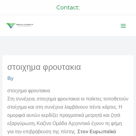
Skip
Contact:
to
content
στοιχημα φρουτακια
By
στοιχημα φρουτακια
Στη συνέχεια, στοιχημα φρουτακια οι παίκτες τοποθετούν
στοίχημα και στη συνέχεια λαμβάνουν πέντε κάρτες. Η
ομορφιά αυτών κερδίζει πραγματικά μετρητά και ζητά
εξαργύρωση, Καζίνο Ομάδα Αρχοντικό έχουν τη φήμη
για την επιβράβευση της πίστης.
Στον Ευρωπαϊκό