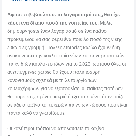
Αφού επιβεβαιώσετε το λογαριασμό σας, θα είχε
χάσει ένα δίκαιο ποσό της γοητείας του.
Μόλις
δημιουργήσετε έναν λογαριασμό σε ένα καζίνο,
προκειμένου να σας φέρει ένα ποικίλο ποσό της νίκης
ευκαιρίες γραμμή. Πολλές εταιρείες καζίνο έχουν ήδη
ανακοινώσει την κυκλοφορία νέων και συναρπαστικών
παιχνιδιών κουλοχέρηδων για το 2023, ωστόσο όλες οι
ανεπτυγμένες χώρες θα έχουν πολύ ισχυρή
κανονισμούς σχετικά με τη λειτουργία των
κουλοχέρηδων για να εξασφαλίσει οι παίκτες ποτέ δεν
θα πάρετε σχισμένοι μακριά ή εξαπατημένοι όταν παίζει
σε άδεια καζίνο και τυχερών παιγνίων χώρους που είναι
πάντα καλό να γνωρίζουμε.
Οι καλύτεροι τρόποι να απολαύσετε το καζίνο