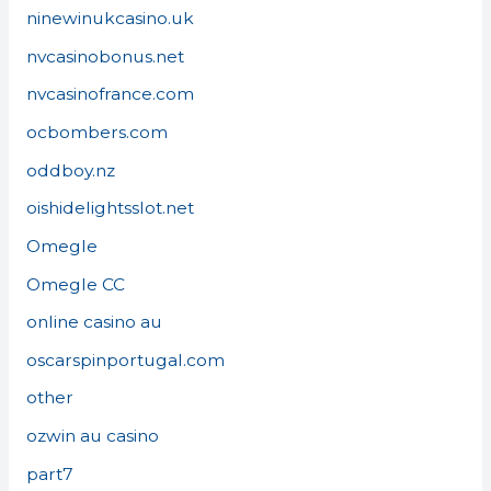
ninewinukcasino.uk
nvcasinobonus.net
nvcasinofrance.com
ocbombers.com
oddboy.nz
oishidelightsslot.net
Omegle
Omegle CC
online casino au
oscarspinportugal.com
other
ozwin au casino
part7