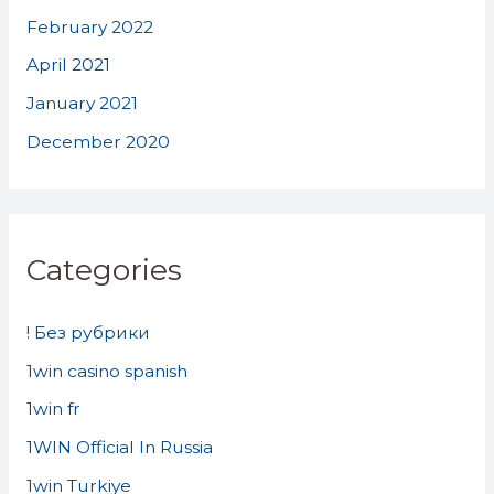
February 2022
April 2021
January 2021
December 2020
Categories
! Без рубрики
1win casino spanish
1win fr
1WIN Official In Russia
1win Turkiye