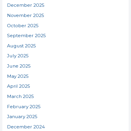
December 2025
November 2025
October 2025
September 2025
August 2025
July 2025
June 2025
May 2025
April 2025
March 2025
February 2025
January 2025
December 2024