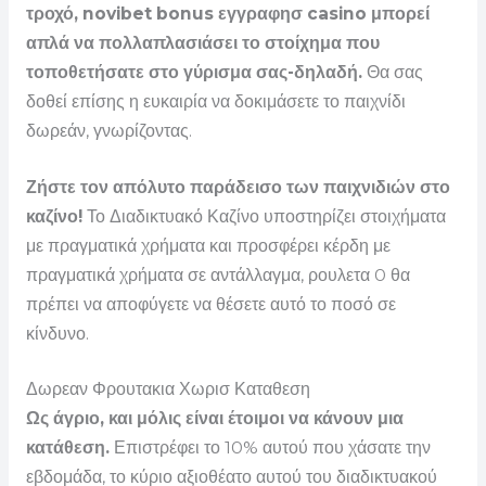
τροχό, novibet bonus εγγραφησ casino μπορεί
απλά να πολλαπλασιάσει το στοίχημα που
τοποθετήσατε στο γύρισμα σας-δηλαδή.
Θα σας
δοθεί επίσης η ευκαιρία να δοκιμάσετε το παιχνίδι
δωρεάν, γνωρίζοντας.
Ζήστε τον απόλυτο παράδεισο των παιχνιδιών στο
καζίνο!
Το Διαδικτυακό Καζίνο υποστηρίζει στοιχήματα
με πραγματικά χρήματα και προσφέρει κέρδη με
πραγματικά χρήματα σε αντάλλαγμα, ρουλετα 0 θα
πρέπει να αποφύγετε να θέσετε αυτό το ποσό σε
κίνδυνο.
Δωρεαν Φρουτακια Χωρισ Καταθεση
Ως άγριο, και μόλις είναι έτοιμοι να κάνουν μια
κατάθεση.
Επιστρέφει το 10% αυτού που χάσατε την
εβδομάδα, το κύριο αξιοθέατο αυτού του διαδικτυακού