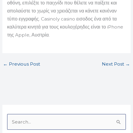
οθόνη, επιλέξτε το παιχνίδι που θέλετε να παίξετε και
απολαύστε το χωρίς να χρειάζεται να κάνετε κανέναν
τύπο εγγραφής. Casinoly casino εισοδος ένα από τα
καλύτερα κινητά για τους κουλοχέρηδες είναι το iPhone
της Apple, Αυστρία.
←
Previous Post
Next Post
→
S
e