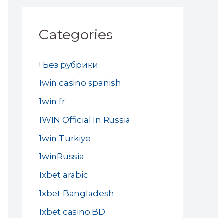
Categories
! Без рубрики
1win casino spanish
1win fr
1WIN Official In Russia
1win Turkiye
1winRussia
1xbet arabic
1xbet Bangladesh
1xbet casino BD