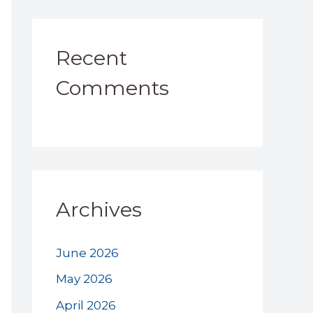
Recent
Comments
Archives
June 2026
May 2026
April 2026