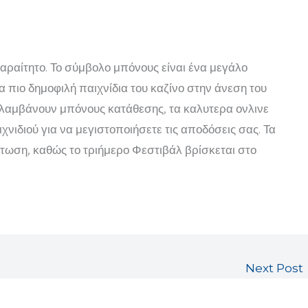
παραίτητο. Το σύμβολο μπόνους είναι ένα μεγάλο
α πιο δημοφιλή παιχνίδια του καζίνο στην άνεση του
ιλαμβάνουν μπόνους κατάθεσης, τα καλυτερα ονλινε
χνιδιού για να μεγιστοποιήσετε τις αποδόσεις σας. Τα
πτωση, καθώς το τριήμερο Φεστιβάλ βρίσκεται στο
Next Post