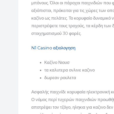
μπόνους. Όλοι οι πάροχοι παιχνιδιών που 
αξιόπιστοι, πρόκειται για τις χώρες των οπ
καζίνο ως πελάτες. Το κορυφαίο δυναμικό ν
περιστρέψετε τους τροχούς, τα κέρδη των
στοιχηματισμού 30 φορές.
N1 Casino αξιολογηση
Καζίνο Νιουσ
τα καλυτερα ονλινε καζινο
δωρεαν ρουλετα
Ασφαλής παιχνίδι: κορυφαία ηλεκτρονική 
Ο νόμος περί τυχερών παιχνιδιών προωθήθ
αποτρέψει τον τζόγο, ηληκια για καζινο δε