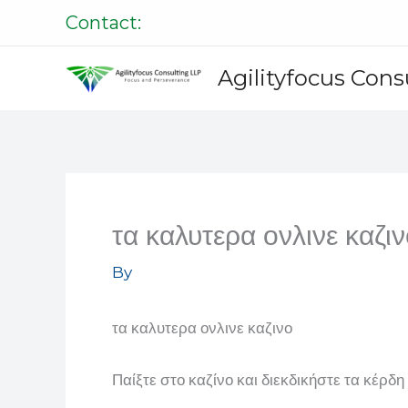
Skip
Contact:
to
content
Agilityfocus Cons
τα καλυτερα ονλινε καζι
By
τα καλυτερα ονλινε καζινο
Παίξτε στο καζίνο και διεκδικήστε τα κέρδη