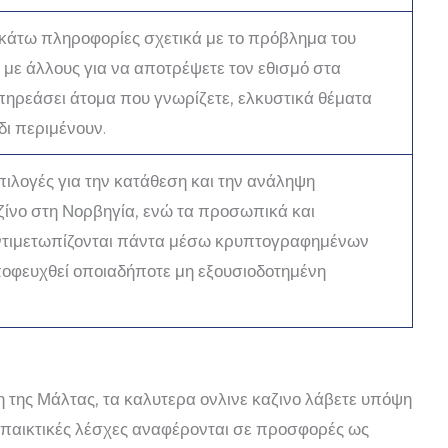
κάτω πληροφορίες σχετικά με το πρόβλημα του
ε με άλλους για να αποτρέψετε τον εθισμό στα
επηρεάσει άτομα που γνωρίζετε, ελκυστικά θέματα
δι περιμένουν.
ιλογές για την κατάθεση και την ανάληψη
ίνο στη Νορβηγία, ενώ τα προσωπικά και
αντιμετωπίζονται πάντα μέσω κρυπτογραφημένων
ποφευχθεί οποιαδήποτε μη εξουσιοδοτημένη
η της Μάλτας, τα καλυτερα ονλινε καζινο λάβετε υπόψη
οπαικτικές λέσχες αναφέρονται σε προσφορές ως