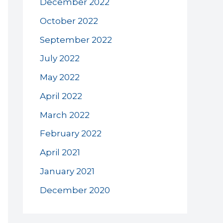
December 2022
October 2022
September 2022
July 2022
May 2022
April 2022
March 2022
February 2022
April 2021
January 2021
December 2020