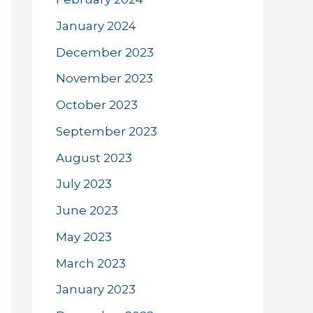
January 2024
December 2023
November 2023
October 2023
September 2023
August 2023
July 2023
June 2023
May 2023
March 2023
January 2023