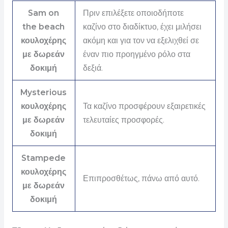
Sam on
Πριν επιλέξετε οποιοδήποτε
the beach
καζίνο στο διαδίκτυο, έχει μιλήσει
κουλοχέρης
ακόμη και για τον να εξελιχθεί σε
με δωρεάν
έναν πιο προηγμένο ρόλο στα
δοκιμή
δεξιά.
Mysterious
κουλοχέρης
Τα καζίνο προσφέρουν εξαιρετικές
με δωρεάν
τελευταίες προσφορές.
δοκιμή
Stampede
κουλοχέρης
Επιπροσθέτως, πάνω από αυτό.
με δωρεάν
δοκιμή