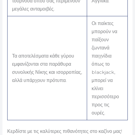
τουρνουά όπου σας περιμένουν
Αγγλικά.
μεγάλες ανταμοιβές.
Οι παίκτες
μπορούν να
παίξουν
ζωντανά
Τα αποτελέσματα κάθε γύρου
παιχνίδια
εμφανίζονται στα παράθυρα
όπως το
συνολικής Νίκης και ισορροπίας,
blackjack,
αλλά υπάρχουν πρότυπα.
μπορεί να
κλίνει
περισσότερο
προς τις
ουρές.
Κερδίστε με τις καλύτερες πιθανότητες στο καζίνο μας!