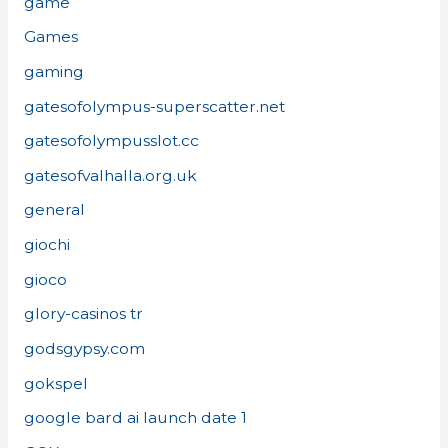
game
Games
gaming
gatesofolympus-superscatter.net
gatesofolympusslot.cc
gatesofvalhalla.org.uk
general
giochi
gioco
glory-casinos tr
godsgypsy.com
gokspel
google bard ai launch date 1