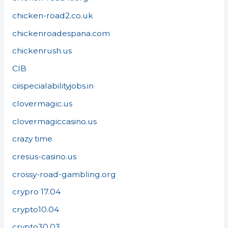
chicken-road2.co.uk
chickenroadespana.com
chickenrush.us
CIB
ciispecialabilityjobs.in
clovermagic.us
clovermagiccasino.us
crazy time
cresus-casino.us
crossy-road-gambling.org
crypro 17.04
crypto10.04
crypto30.03