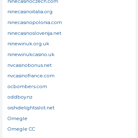
ninecasinoczech.com
ninecasinoitalia.org
ninecasinopolonia.com
ninecasinoslovenija.net
ninewinuk.org.uk
ninewinukcasino.uk
nvcasinobonus.net
nvcasinofrance.com
ocbombers.com
oddboy.nz
oishidelightsslot.net
Omegle
Omegle CC