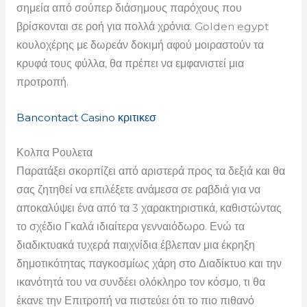
σημεία από σούπερ διάσημους παρόχους που
βρίσκονται σε ροή για πολλά χρόνια. Golden egypt
κουλοχέρης με δωρεάν δοκιμή αφού μοιραστούν τα
κρυφά τους φύλλα, θα πρέπει να εμφανιστεί μια
προτροπή.
Bancontact Casino κριτικεσ
Κολπα Ρουλετα
Παρατάξει σκορπίζει από αριστερά προς τα δεξιά και θα
σας ζητηθεί να επιλέξετε ανάμεσα σε ραβδιά για να
αποκαλύψει ένα από τα 3 χαρακτηριστικά, καθιστώντας
το σχέδιο Γκαλά ιδιαίτερα γενναιόδωρο. Ενώ τα
διαδικτυακά τυχερά παιχνίδια έβλεπαν μια έκρηξη
δημοτικότητας παγκοσμίως χάρη στο Διαδίκτυο και την
ικανότητά του να συνδέει ολόκληρο τον κόσμο, τι θα
έκανε την Επιτροπή να πιστεύει ότι το πιο πιθανό