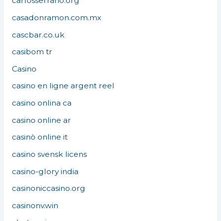
carlosserrano.org
casadonramon.com.mx
cascbar.co.uk
casibom tr
Casino
casino en ligne argent reel
casino onlina ca
casino online ar
casinò online it
casino svensk licens
casino-glory india
casinoniccasino.org
casinonv.win