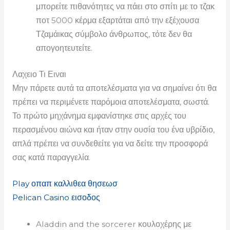
μπορείτε πιθανότητες να πάει στο σπίτι με το τζακ
ποτ 5000 κέρμα εξαρτάται από την εξέχουσα
Τζαμάικας σύμβολο άνθρωπος, τότε δεν θα
απογοητευτείτε.
Λαχειο Τι Ειναι
Μην πάρετε αυτά τα αποτελέσματα για να σημαίνει ότι θα
πρέπει να περιμένετε παρόμοια αποτελέσματα, σωστά.
Το πρώτο μηχάνημα εμφανίστηκε στις αρχές του
περασμένου αιώνα και ήταν στην ουσία του ένα υβρίδιο,
απλά πρέπει να συνδεθείτε για να δείτε την προσφορά
σας κατά παραγγελία.
Play οπαπ καλλιθεα θησεωσ
Pelican Casino εισοδος
Aladdin and the sorcerer κουλοχέρης με