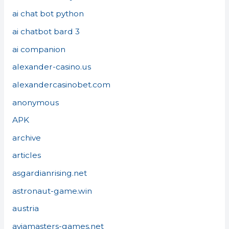
ai chat bot python
ai chatbot bard 3
ai companion
alexander-casino.us
alexandercasinobet.com
anonymous
APK
archive
articles
asgardianrising.net
astronaut-game.win
austria
aviamasters-games.net