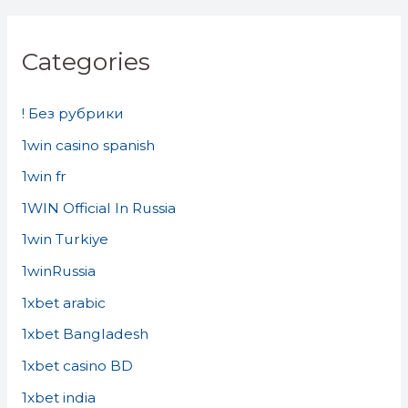
Categories
! Без рубрики
1win casino spanish
1win fr
1WIN Official In Russia
1win Turkiye
1winRussia
1xbet arabic
1xbet Bangladesh
1xbet casino BD
1xbet india