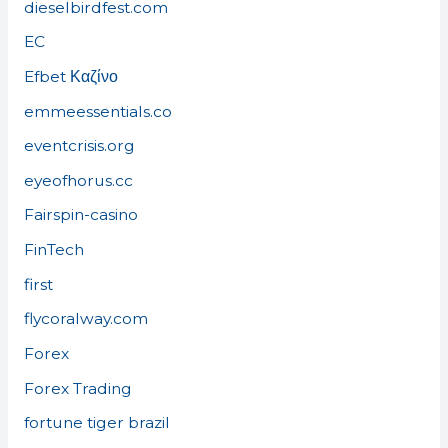
dieselbirdfest.com
EC
Efbet Καζίνο
emmeessentials.co
eventcrisis.org
eyeofhorus.cc
Fairspin-casino
FinTech
first
flycoralway.com
Forex
Forex Trading
fortune tiger brazil