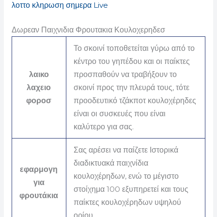
λοττο κληρωση σημερα Live
Δωρεαν Παιχνιδια Φρουτακια Κουλοχερηδεσ
Το σκοινί τοποθετείται γύρω από το
κέντρο του γηπέδου και οι παίκτες
λαικο
προσπαθούν να τραβήξουν το
λαχειο
σκοινί προς την πλευρά τους, τότε
φοροσ
προοδευτικό τζάκποτ κουλοχέρηδες
είναι οι συσκευές που είναι
καλύτερο για σας.
Σας αρέσει να παίζετε Ιστορικά
διαδικτυακά παιχνίδια
εφαρμογη
κουλοχέρηδων, ενώ το μέγιστο
για
στοίχημα 100 εξυπηρετεί και τους
φρουτάκια
παίκτες κουλοχέρηδων υψηλού
ορίου.