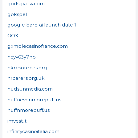
godsgypsy.com
gokspel
google bard ai launch date 1
GOX
gxmblecasinofrance.com
hcyv63y7nb
hkresources.org
hrcarers.org.uk
hudsunmedia.com
huffnevenmorepuff.us
huffnmorepuff.us
imvest.it
infinitycasinoitalia.com