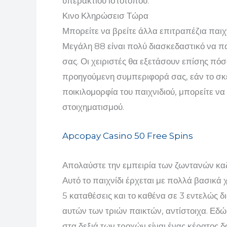
υπεράκτιου ιστότοπου.
Κινο Κληρώσεισ Τώρα
Μπορείτε να βρείτε άλλα επιτραπέζια παιχν
Μεγάλη 88 είναι πολύ διασκεδαστικό να π
σας. Οι χειριστές θα εξετάσουν επίσης πόσ
προηγούμενη συμπεριφορά σας, εάν το σκ
ποικιλομορφία του παιχνιδιού, μπορείτε ν
στοιχηματισμού.
Apcopay Casino 50 Free Spins
Απολαύστε την εμπειρία των ζωντανών κα
Αυτό το παιχνίδι έρχεται με πολλά βασικά 
5 καταθέσεις και το καθένα σε 3 εντελώς 
αυτών των τριών παικτών, αντίστοιχα. Εδώ 
στα δεξιά των τροχών είναι ένας κέρατος δ