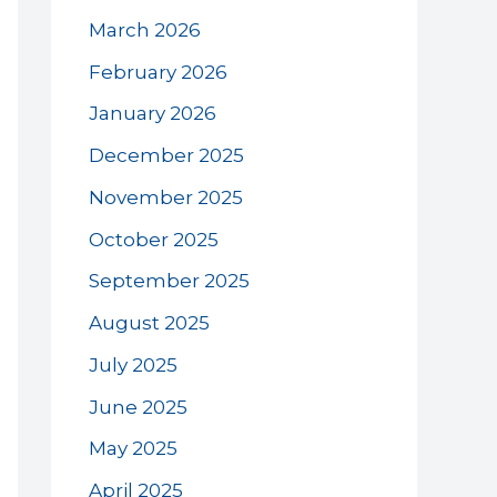
March 2026
February 2026
January 2026
December 2025
November 2025
October 2025
September 2025
August 2025
July 2025
June 2025
May 2025
April 2025