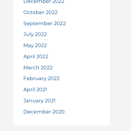
December 2022
October 2022
September 2022
July 2022
May 2022
April 2022
March 2022
February 2022
April 2021
January 2021
December 2020