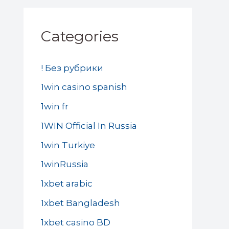
Categories
! Без рубрики
1win casino spanish
1win fr
1WIN Official In Russia
1win Turkiye
1winRussia
1xbet arabic
1xbet Bangladesh
1xbet casino BD