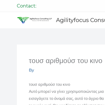
Skip
Contact:
to
content
Agilityfocus Cons
τουσ αριθμούσ του κινο
By
τουσ αριθμούσ του κινο
Αυτό μπορεί να γίνει χρησιμοποιώντας μι
εισαγάγετε το όνομά σας, αυτό το άγριο θα