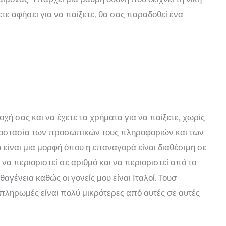
τε αφήσει για να παίξετε, θα σας παραδοθεί ένα
οχή σας και να έχετε τα χρήματα για να παίξετε, χωρίς
προστασία των προσωπικών τους πληροφοριών και των
είναι μια μορφή όπου η επαναγορά είναι διαθέσιμη σε
να περιοριστεί σε αριθμό και να περιοριστεί από το
θαγένεια καθώς οι γονείς μου είναι Ιταλοί. Τουσ
οι πληρωμές είναι πολύ μικρότερες από αυτές σε αυτές