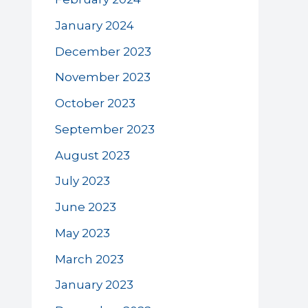
January 2024
December 2023
November 2023
October 2023
September 2023
August 2023
July 2023
June 2023
May 2023
March 2023
January 2023